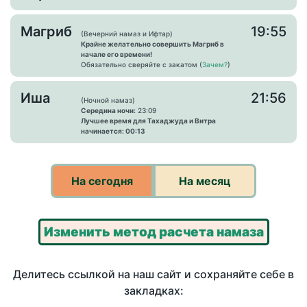
Магриб
19:55
(Вечерний намаз и Ифтар)
Крайне желательно совершить Магриб в
начале его времени!
Обязательно сверяйте с закатом (
Зачем?
)
Иша
21:56
(Ночной намаз)
Середина ночи:
23:09
Лучшее время для Тахаджуда и Витра
начинается: 00:13
На сегодня
На месяц
Изменить метод расчета намаза
Делитесь ссылкой на наш сайт и сохраняйте себе в
закладках: