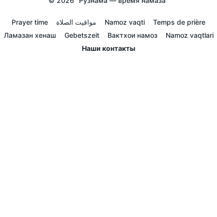
© 2026
Рузнама — время намаза
Prayer time
مواقيت الصلاة
Namoz vaqti
Temps de prière
Ламазан хенаш
Gebetszeit
Вактхои намоз
Namoz vaqtlari
Наши контакты