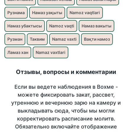
Рузнама
Намаз уақыты
Namoz vaqtlari
Намаз убактысы
Namoz vaqti
Намаз вакыты
Рузман
Таквим
Namaz vaxti
Вақти намоз
Ламаз хан
Namaz vaxtlari
Отзывы, вопросы и комментарии
Если вы ведете наблюдения в Вохме -
можете фиксировать закат, рассвет,
утреннюю и вечернюю зарю на камеру и
выкладывать сюда, чтобы мы могли
корректировать расписание молитв.
Обязательно включайте отображение