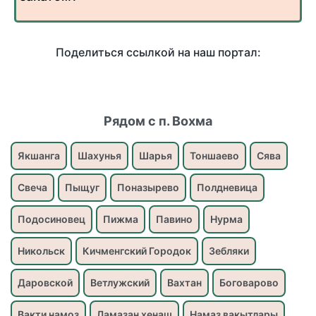
Поделиться ссылкой на наш портал:
Рядом с п. Вохма
Якшанга
Шахунья
Шарья
Тоншаево
Сява
Свеча
Пыщуг
Поназырево
Полдневица
Подосиновец
Пижма
Павино
Нурма
Никольск
Кичменгский Городок
Зебляки
Даровской
Ветлужский
Вахтан
Боговарово
Вакти намоз
Ламазан хенаш
Намаз вакытлары