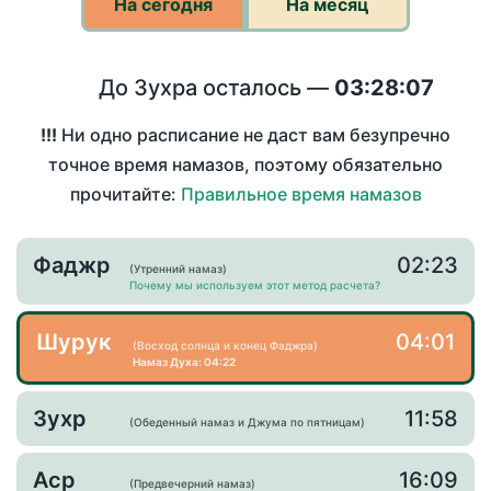
На сегодня
На месяц
До Зухра осталось —
03:28:07
!!!
Ни одно расписание не даст вам безупречно
точное время намазов, поэтому обязательно
прочитайте:
Правильное время намазов
Фаджр
02:23
(Утренний намаз)
Почему мы используем этот метод расчета?
Шурук
04:01
(Восход солнца и конец Фаджра)
Намаз Духа: 04:22
Зухр
11:58
(Обеденный намаз и Джума по пятницам)
Аср
16:09
(Предвечерний намаз)