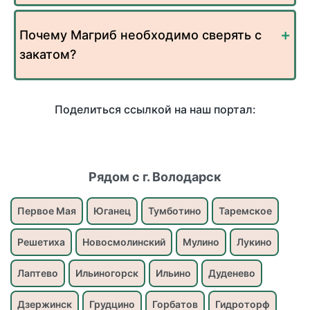
Почему Магриб необходимо сверять с
закатом?
Поделиться ссылкой на наш портал:
Рядом с г. Володарск
Первое Мая
Юганец
Тумботино
Таремское
Решетиха
Новосмолинский
Мулино
Лукино
Лаптево
Ильиногорск
Ильино
Дуденево
Дзержинск
Грудцино
Горбатов
Гидроторф