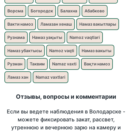
Ворсма
Богородск
Балахна
Абабково
Вакти намоз
Ламазан хенаш
Намаз вакытлары
Рузнама
Намаз уақыты
Namoz vaqtlari
Намаз убактысы
Namoz vaqti
Намаз вакыты
Рузман
Таквим
Namaz vaxti
Вақти намоз
Ламаз хан
Namaz vaxtlari
Отзывы, вопросы и комментарии
Если вы ведете наблюдения в Володарске -
можете фиксировать закат, рассвет,
утреннюю и вечернюю зарю на камеру и