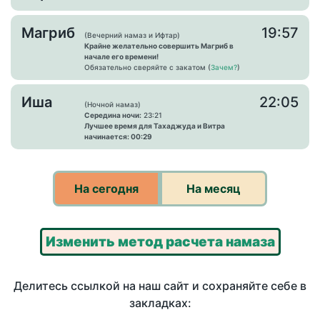
Магриб
19:57
(Вечерний намаз и Ифтар)
Крайне желательно совершить Магриб в
начале его времени!
Обязательно сверяйте с закатом (
Зачем?
)
Иша
22:05
(Ночной намаз)
Середина ночи:
23:21
Лучшее время для Тахаджуда и Витра
начинается: 00:29
На сегодня
На месяц
Изменить метод расчета намаза
Делитесь ссылкой на наш сайт и сохраняйте себе в
закладках: