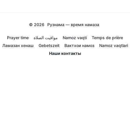
© 2026
Рузнама — время намаза
Prayer time
مواقيت الصلاة
Namoz vaqti
Temps de prière
Ламазан хенаш
Gebetszeit
Вактхои намоз
Namoz vaqtlari
Наши контакты