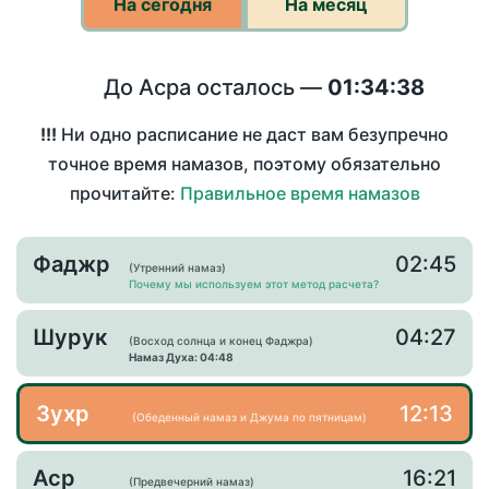
На сегодня
На месяц
До Асра осталось —
01:34:38
!!!
Ни одно расписание не даст вам безупречно
точное время намазов, поэтому обязательно
прочитайте:
Правильное время намазов
Фаджр
02:45
(Утренний намаз)
Почему мы используем этот метод расчета?
Шурук
04:27
(Восход солнца и конец Фаджра)
Намаз Духа: 04:48
Зухр
12:13
(Обеденный намаз и Джума по пятницам)
Аср
16:21
(Предвечерний намаз)