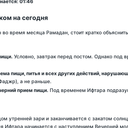
нается: 01:46
ком на сегодня
о во время месяца Рамадан, стоит кратко объясни
ем пищи.
Условно, завтрак перед постом. Однако под 
ержание от приема пищи, питья и всех других действий, наруша
аджр), а не раньше.
 - это вечерний прием пищи.
Под временем Ифтара подразум
ом утренней зари и заканчивается с закатом солнц
я Ифтара начинается с наступлением Вечерней мол