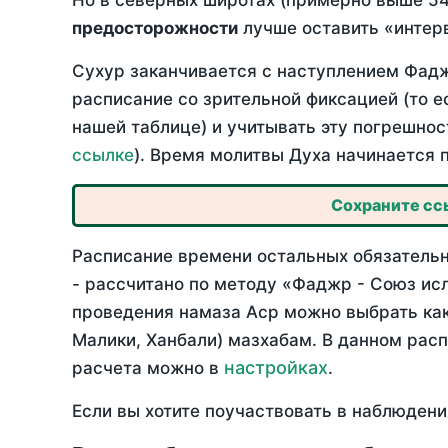
Но в северных широтах (примерно выше 54
предосторожности
лучше оставить «интерв
Сухур заканчивается с наступлением Фадж
расписание со зрительной фиксацией (то е
нашей таблице) и учитывать эту погрешнос
ссылке
). Время молитвы Духа начинается 
Сохраните ссы
Расписание времени остальных обязательн
- рассчитано по методу «Фаджр - Союз ис
проведения намаза Аср можно выбрать как
Малики, Ханбали) мазхабам. В данном рас
настройках
расчета можно в
.
Если вы хотите поучаствовать в наблюдени