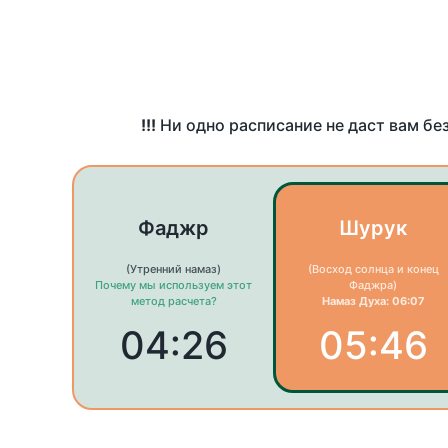
!!!
Ни одно расписание не даст вам бе
Фаджр
Шурук
(Утренний намаз)
(Восход солнца и конец
Почему мы используем этот
Фаджра)
метод расчета?
Намаз Духа: 06:07
04:26
05:46