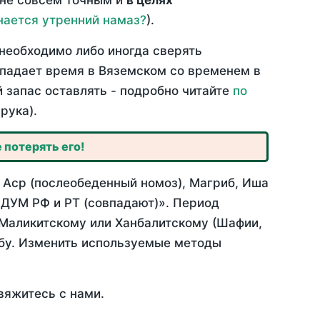
 не совсем точным и
в целях
нается утренний намаз?
).
необходимо либо иногда сверять
овпадает время в Вяземском со временем в
й запас оставлять - подробно читайте
по
рука).
 потерять его!
 Аср (послеобеденный номоз), Магриб, Иша
 ДУМ РФ и РТ (совпадают)». Период
 Маликитскому или Ханбалитскому (Шафии,
абу. Изменить используемые методы
вяжитесь с нами.