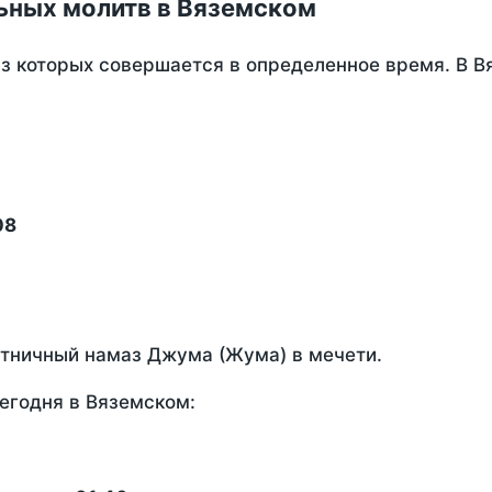
ьных молитв в Вяземском
из которых совершается в определенное время. В 
08
ятничный намаз Джума (Жума) в мечети.
егодня в Вяземском: