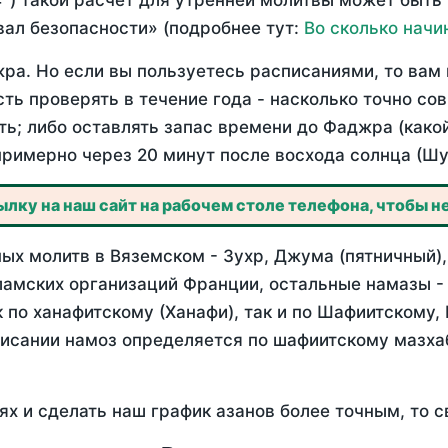
°) такой расчет для утренней молитвы может быть
ал безопасности» (подробнее тут:
Во сколько начи
ра. Но если вы пользуетесь расписаниями, то вам 
сть проверять в течение года - насколько точно с
ть; либо оставлять запас времени до Фаджра (како
примерно через 20 минут после восхода солнца (Шу
лку на наш сайт на рабочем столе телефона, чтобы не
ых молитв в Вяземском - Зухр, Джума (пятничный),
ламских организаций Франции, остальные намазы -
 по ханафитскому (Ханафи), так и по Шафиитскому,
писании намоз определяется по шафиитскому мазх
ях и сделать наш график азанов более точным, то с