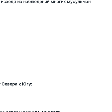
, исходя из наблюдений многих мусульман
т Севера к Югу
: