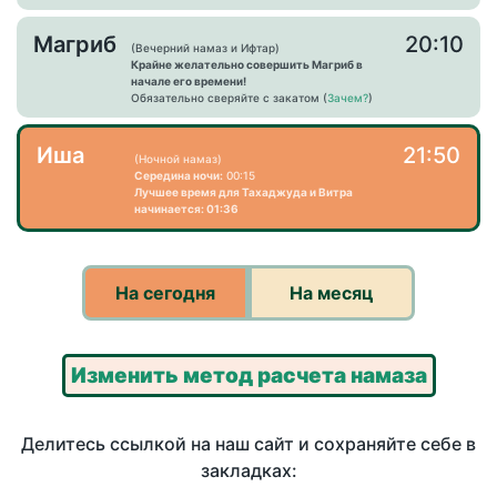
Магриб
20:10
(Вечерний намаз и Ифтар)
Крайне желательно совершить Магриб в
начале его времени!
Обязательно сверяйте с закатом (
Зачем?
)
Иша
21:50
(Ночной намаз)
Середина ночи:
00:15
Лучшее время для Тахаджуда и Витра
начинается: 01:36
На сегодня
На месяц
Изменить метод расчета намаза
Делитесь ссылкой на наш сайт и сохраняйте себе в
закладках: