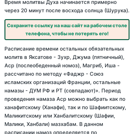
Время молитвы Духа начинается примерно
через 20 минут после восхода солнца (Шурука).
Сохраните ссылку на наш сайт на рабочем столе
телефона, чтобы не потерять его!
Расписание времени остальных обязательных
молитв в Яксатове - Зухр, Джума (пятничный),
Аср (послеобеденный номоз), Магриб, Иша -
рассчитано по методу «Фаджр - Союз
исламских организаций Франции, остальные
намазы - ДУМ РФ и РТ (совпадают)». Период
проведения намаза Аср можно выбрать как по
ханафитскому (Ханафи), так и по Шафиитскому,
Маликитскому или Ханбалитскому (Шафии,
Малики, Ханбали) мазхабам. В данном
расписании намоз определяется по