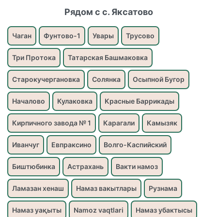
Рядом с с. Яксатово
Чаган
Фунтово-1
Увары
Трусово
Три Протока
Татарская Башмаковка
Старокучергановка
Солянка
Осыпной Бугор
Началово
Кулаковка
Красные Баррикады
Кирпичного завода № 1
Карагали
Камызяк
Иванчуг
Евпраксино
Волго-Каспийский
Биштюбинка
Астрахань
Вакти намоз
Ламазан хенаш
Намаз вакытлары
Рузнама
Намаз уақыты
Namoz vaqtlari
Намаз убактысы