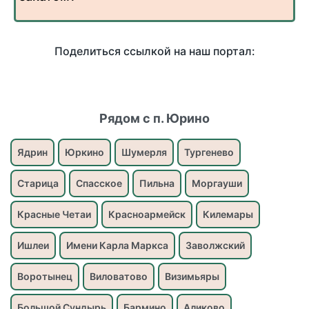
Поделиться ссылкой на наш портал:
Рядом с п. Юрино
Ядрин
Юркино
Шумерля
Тургенево
Старица
Спасское
Пильна
Моргауши
Красные Четаи
Красноармейск
Килемары
Ишлеи
Имени Карла Маркса
Заволжский
Воротынец
Виловатово
Визимьяры
Большой Сундырь
Бармино
Аликово