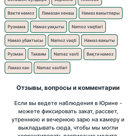
Вакти намоз
Ламазан хенаш
Намаз вакытлары
Рузнама
Намаз уақыты
Namoz vaqtlari
Намаз убактысы
Namoz vaqti
Намаз вакыты
Рузман
Таквим
Namaz vaxti
Вақти намоз
Ламаз хан
Namaz vaxtlari
Отзывы, вопросы и комментарии
Если вы ведете наблюдения в Юрине -
можете фиксировать закат, рассвет,
утреннюю и вечернюю зарю на камеру и
выкладывать сюда, чтобы мы могли
корректировать расписание молитв.