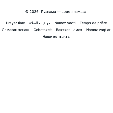
© 2026
Рузнама — время намаза
Prayer time
مواقيت الصلاة
Namoz vaqti
Temps de prière
Ламазан хенаш
Gebetszeit
Вактхои намоз
Namoz vaqtlari
Наши контакты