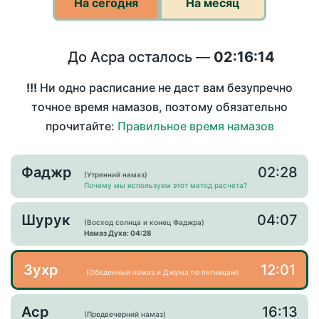
На сегодня
На месяц
До Асра осталось —
02:16:14
!!!
Ни одно расписание не даст вам безупречно
точное время намазов, поэтому обязательно
прочитайте:
Правильное время намазов
Фаджр
02:28
(Утренний намаз)
Почему мы используем этот метод расчета?
Шурук
04:07
(Восход солнца и конец Фаджра)
Намаз Духа: 04:28
Зухр
12:01
(Обеденный намаз и Джума по пятницам)
Аср
16:13
(Предвечерний намаз)