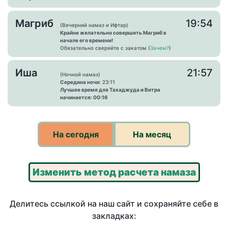
Магриб
19:54
(Вечерний намаз и Ифтар)
Крайне желательно совершить Магриб в
начале его времени!
Обязательно сверяйте с закатом (
Зачем?
)
Иша
21:57
(Ночной намаз)
Середина ночи:
23:11
Лучшее время для Тахаджуда и Витра
начинается: 00:16
На сегодня
На месяц
Изменить метод расчета намаза
Делитесь ссылкой на наш сайт и сохраняйте себе в
закладках: