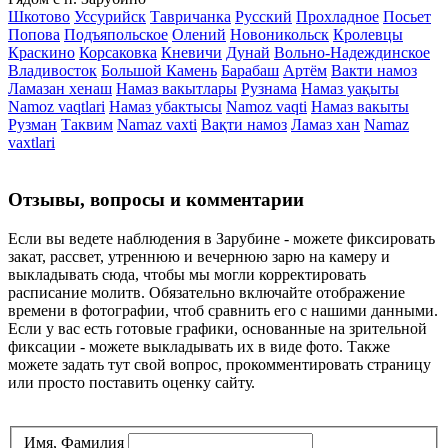
Шкотово
Уссурийск
Тавричанка
Русский
Прохладное
Посьет
Попова
Подъяпольское
Олений
Новоникольск
Кролевцы
Краскино
Корсаковка
Кневичи
Дунай
Вольно-Надеждинское
Владивосток
Большой Камень
Барабаш
Артём
Вакти намоз
Ламазан хенаш
Намаз вакытлары
Рузнама
Намаз уақыты
Namoz vaqtlari
Намаз убактысы
Namoz vaqti
Намаз вакыты
Рузман
Таквим
Namaz vaxti
Вақти намоз
Ламаз хан
Namaz
vaxtlari
Отзывы, вопросы и комментарии
Если вы ведете наблюдения в Зарубине - можете фиксировать
закат, рассвет, утреннюю и вечернюю зарю на камеру и
выкладывать сюда, чтобы мы могли корректировать
расписание молитв. Обязательно включайте отображение
времени в фотографии, чтоб сравнить его с нашими данными.
Если у вас есть готовые графики, основанные на зрительной
фиксации - можете выкладывать их в виде фото. Также
можете задать тут свой вопрос, прокомментировать страницу
или просто поставить оценку сайту.
Имя, Фамилия