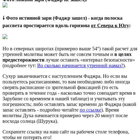
🠗 Фото истинной зари (Фаджр зашел) - когда полоска
рассвета простирается вдоль горизона
от Севера к Югу
:
Но в северных широтах (примерно выше 54°) такой расчет для
утренней молитвы может быть не совсем точным и
в целях
предосторожности
лучше оставить «интервал безопасности»
(подробнее тут:
Во сколько начинается утренний намаз?
).
Сухур заканчивается с наступлением Фаджра. Но если вы
пользуетесь расписаниями, то вам необходимо либо иногда
сверять расписание со зрительной фиксацией (то есть
проверять в течение года - насколько точно совпадает время в
Зарубине со временем в нашей таблице) и учитывать эту
погрешность; либо оставлять запас времени до Фаджра (какой
запас оставлять - подробно читайте
по ссылке
). Время
молитвы Духа начинается примерно через 20 минут после
восхода солнца (Шурука).
Сохраните ссылку на наш сайт на рабочем столе телефона,
чтобы не потерять его!