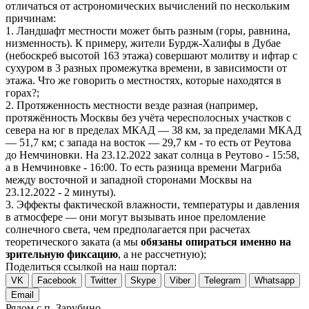
отличаться от астрономических вычислений по нескольким
причинам:
1. Ландшафт местности может быть разным (горы, равнина,
низменность). К примеру, жители Бурдж-Халифы в Дубае
(небоскреб высотой 163 этажа) совершают молитву и ифтар с
сухуром в 3 разных промежутка времени, в зависимости от
этажа. Что же говорить о местностях, которые находятся в
горах?;
2. Протяженность местности везде разная (например,
протяжённость Москвы без учёта чересполосных участков с
севера на юг в пределах МКАД — 38 км, за пределами МКАД
— 51,7 км; с запада на восток — 29,7 км - то есть от Реутова
до Немчиновки. На 23.12.2022 закат солнца в Реутово - 15:58,
а в Немчиновке - 16:00. То есть разница времени Магриба
между восточной и западной сторонами Москвы на
23.12.2022 - 2 минуты).
3. Эффекты фактической влажности, температуры и давления
в атмосфере — они могут вызывать иное преломление
солнечного света, чем предполагается при расчетах
теоретического заката (а мы
обязаны опираться именно на
зрительную фиксацию
, а не рассчетную);
Поделиться ссылкой на наш портал:
VK
Facebook
Twitter
Skype
Viber
Telegram
Whatsapp
Email
Рядом с п. Зарубино