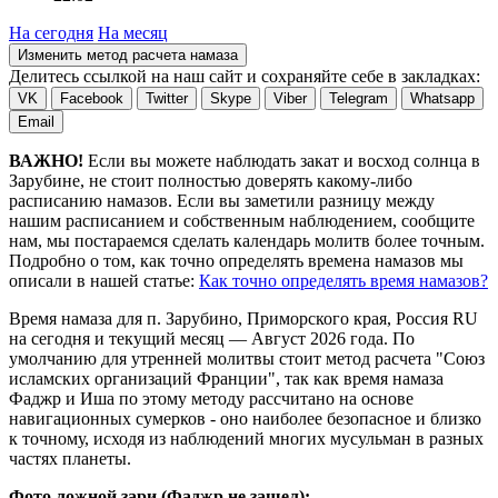
На сегодня
На месяц
Изменить метод расчета намаза
Делитесь ссылкой на наш сайт и сохраняйте себе в закладках:
VK
Facebook
Twitter
Skype
Viber
Telegram
Whatsapp
Email
ВАЖНО!
Если вы можете наблюдать закат и восход солнца в
Зарубине, не стоит полностью доверять какому-либо
расписанию намазов. Если вы заметили разницу между
нашим расписанием и собственным наблюдением, сообщите
нам, мы постараемся сделать календарь молитв более точным.
Подробно о том, как точно определять времена намазов мы
описали в нашей статье:
Как точно определять время намазов?
Время намаза для п. Зарубино, Приморского края, Россия
RU
на
сегодня
и текущий месяц —
Август 2026 года
. По
умолчанию для утренней молитвы стоит метод расчета "Союз
исламских организаций Франции", так как время намаза
Фаджр и Иша по этому методу рассчитано на основе
навигационных сумерков - оно наиболее безопасное и близко
к точному, исходя из наблюдений многих мусульман в разных
частях планеты.
Фото ложной зари (Фаджр не зашел):