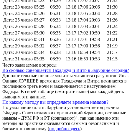
Дата: 22 число
05:23
06:29
13:19
17:07
20:07
21:32
Дата: 23 число
05:25
06:30
13:18
17:06
20:06
21:30
Дата: 24 число
05:26
06:31
13:18
17:05
20:04
21:28
Дата: 25 число
05:27
06:33
13:18
17:04
20:03
21:26
Дата: 26 число
05:28
06:34
13:18
17:03
20:01
21:24
Дата: 27 число
05:30
06:35
13:17
17:02
19:59
21:22
Дата: 28 число
05:31
06:36
13:17
17:01
19:58
21:21
Дата: 29 число
05:32
06:37
13:17
17:00
19:56
21:19
Дата: 30 число
05:34
06:38
13:16
16:59
19:54
21:17
Дата: 31 число
05:35
06:39
13:16
16:59
19:53
21:15
Часто задаваемые вопросы
Во сколько совершается Тахаджуд и Витр в Зарубине сегодня?
Дополнительные ночные молитвы читаются сразу после Иша.
Однако ЛУЧШЕЕ время для Тахаджуда и Витра начинается в
последнюю треть ночи и заканчивается с наступлением
Фаджра. В своей таблице (смотрите выше) мы каждый день
выводим эти данные.
По какому методу вы определяете времена намазов?
По умолчанию для п. Зарубино установлен метод расчета
"Фаджр - Союз исламских организаций Франции, остальные
намазы - ДУМ РФ и РТ (совпадают)", так как именно эти
методы на практике оказываются самыми безопасными и
ближе к правильному (
подробно здесь
).