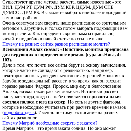
Существуют другие методы расчета, самые известные - это
ВИЛ, ДУМ РТ, ДУМ РФ, ДУМ КБР, ЦДУМ, ДУМ СПБ,
ДУМСО, ДУМ РБ. Вы можете выбрать наиболее подходящий
вам в настройках.
Очень советуем вам сверить наше расписание со зрительным
методом в Зарубине, и только потом выбрать подходящий вам
метод расчета. Как определять время намаза правильно,
читайте подробно в нашей статье по ссылке выше.
Почему на разных сайтах разное расписание молитв?
Всевышний Аллах сказал: «Поистине, молитва предписана
для верующих в
определенное
время». (сура ан-Ниса, 4:
103).
Дело в том, что почти все сайты берут за основу вычисления,
которые часто не совпадают с реальностью. Например,
некоторые используют для вычисления утренней молитвы в
Зарубине зодиакальный рассвет, в то время, как он заходит
гораздо раньше Фаджра. Пророк, мир ему и благословение
Аллаха, назвал такой рассвет ложным. Истинный рассвет
наступает тогда, когда на небе появляется
горизонтальная
светлая полоса с юга на север
. Но есть и другие факторы,
которые необходимо учитывать при расчёте времени намазов
(
подробно здесь
). Именно поэтому расписание на разных
сайтах различное.
Почему Магриб необходимо сверять с закатом?
Время Магриба - это время заката солнца. Но оно может