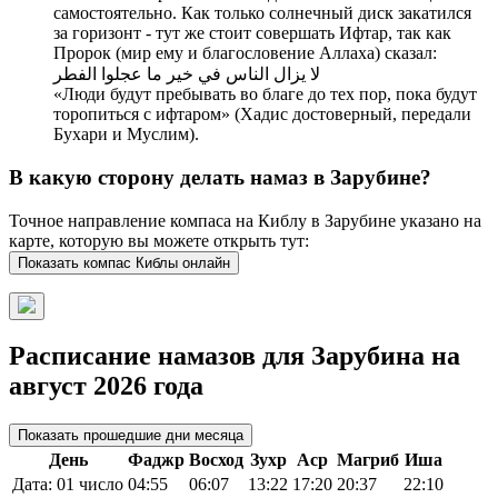
самостоятельно. Как только солнечный диск закатился
за горизонт - тут же стоит совершать Ифтар, так как
Пророк (мир ему и благословение Аллаха) сказал:
لا يزال الناس في خير ما عجلوا الفطر
«Люди будут пребывать во благе до тех пор, пока будут
торопиться с ифтаром» (Хадис достоверный, передали
Бухари и Муслим).
В какую сторону делать намаз в Зарубине?
Точное направление компаса на Киблу в Зарубине указано на
карте, которую вы можете открыть тут:
Показать компас Киблы онлайн
Расписание намазов для Зарубина на
август 2026 года
Показать прошедшие дни месяца
День
Фаджр
Восход
Зухр
Аср
Магриб
Иша
Дата: 01 число
04:55
06:07
13:22
17:20
20:37
22:10