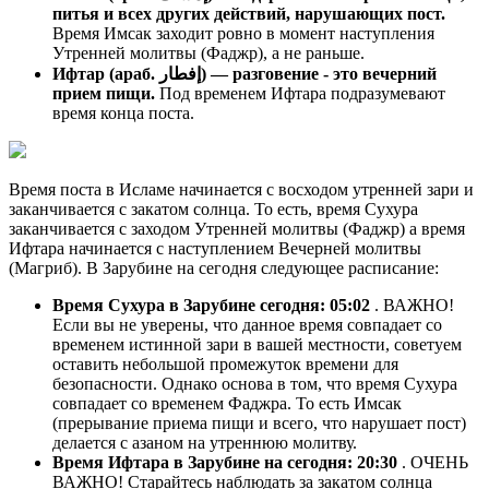
питья и всех других действий, нарушающих пост.
Время Имсак заходит ровно в момент наступления
Утренней молитвы (Фаджр), а не раньше.
Ифтар (араб. إفطار) — разговение - это вечерний
прием пищи.
Под временем Ифтара подразумевают
время конца поста.
Время поста в Исламе начинается с восходом утренней зари и
заканчивается с закатом солнца. То есть, время Сухура
заканчивается с заходом Утренней молитвы (Фаджр) а время
Ифтара начинается с наступлением Вечерней молитвы
(Магриб). В Зарубине на сегодня следующее расписание:
Время Сухура в Зарубине сегодня:
05:02
. ВАЖНО!
Если вы не уверены, что данное время совпадает со
временем истинной зари в вашей местности, советуем
оставить небольшой промежуток времени для
безопасности. Однако основа в том, что время Сухура
совпадает со временем Фаджра. То есть Имсак
(прерывание приема пищи и всего, что нарушает пост)
делается с азаном на утреннюю молитву.
Время Ифтара в Зарубине на сегодня:
20:30
. ОЧЕНЬ
ВАЖНО! Старайтесь наблюдать за закатом солнца