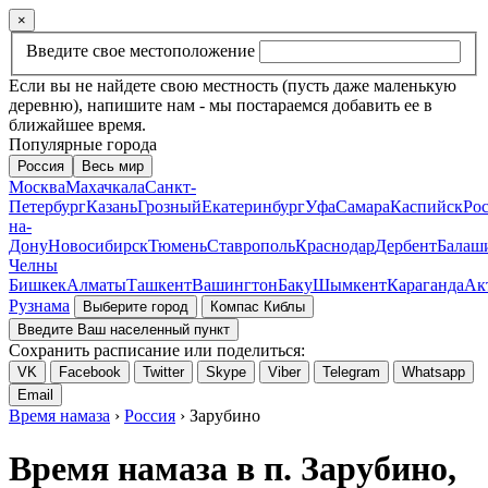
×
Введите свое местоположение
Если вы не найдете свою местность (пусть даже маленькую
деревню), напишите нам - мы постараемся добавить ее в
ближайшее время.
Популярные города
Россия
Весь мир
Москва
Махачкала
Санкт-
Петербург
Казань
Грозный
Екатеринбург
Уфа
Самара
Каспийск
Рос
на-
Дону
Новосибирск
Тюмень
Ставрополь
Краснодар
Дербент
Балаш
Челны
Бишкек
Алматы
Ташкент
Вашингтон
Баку
Шымкент
Караганда
Ак
Рузнама
Выберите город
Компас Киблы
Введите Ваш населенный пункт
Сохранить расписание или поделиться:
VK
Facebook
Twitter
Skype
Viber
Telegram
Whatsapp
Email
Время намаза
›
Россия
› Зарубино
Время намаза в п. Зарубино,