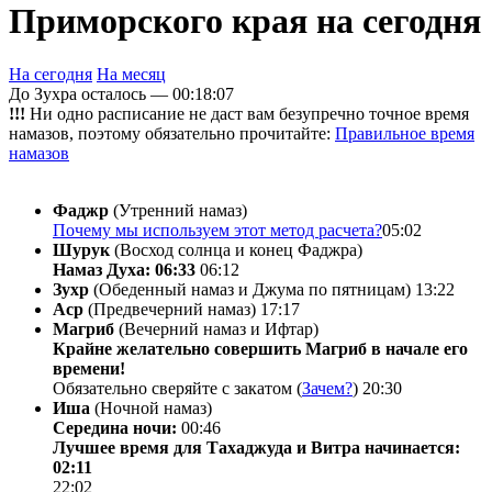
Приморского края на сегодня
На сегодня
На месяц
До Зухра осталось —
00:18:07
!!!
Ни одно расписание не даст вам безупречно точное время
намазов, поэтому обязательно прочитайте:
Правильное время
намазов
Фаджр
(Утренний намаз)
Почему мы используем этот метод расчета?
05:02
Шурук
(Восход солнца и конец Фаджра)
Намаз Духа: 06:33
06:12
Зухр
(Обеденный намаз и Джума по пятницам)
13:22
Аср
(Предвечерний намаз)
17:17
Магриб
(Вечерний намаз и Ифтар)
Крайне желательно совершить Магриб в начале его
времени!
Обязательно сверяйте с закатом (
Зачем?
)
20:30
Иша
(Ночной намаз)
Середина ночи:
00:46
Лучшее время для Тахаджуда и Витра начинается:
02:11
22:02