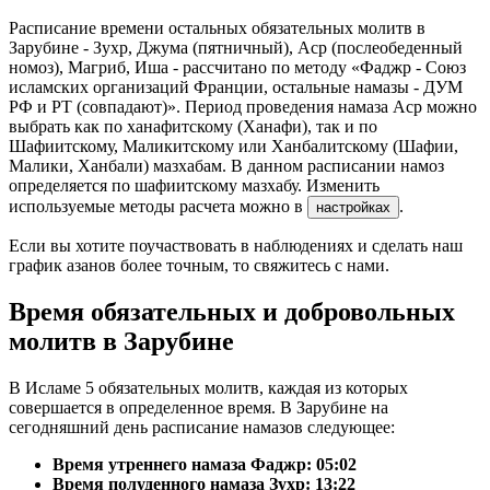
Расписание времени остальных обязательных молитв в
Зарубине - Зухр, Джума (пятничный), Аср (послеобеденный
номоз), Магриб, Иша - рассчитано по методу «Фаджр - Союз
исламских организаций Франции, остальные намазы - ДУМ
РФ и РТ (совпадают)». Период проведения намаза Аср можно
выбрать как по ханафитскому (Ханафи), так и по
Шафиитскому, Маликитскому или Ханбалитскому (Шафии,
Малики, Ханбали) мазхабам. В данном расписании намоз
определяется по шафиитскому мазхабу. Изменить
используемые методы расчета можно в
.
настройках
Если вы хотите поучаствовать в наблюдениях и сделать наш
график азанов более точным, то свяжитесь с нами.
Время обязательных и добровольных
молитв в Зарубине
В Исламе 5 обязательных молитв, каждая из которых
совершается в определенное время. В Зарубине на
сегодняшний день расписание намазов следующее:
Время утреннего намаза Фаджр:
05:02
Время полуденного намаза Зухр:
13:22