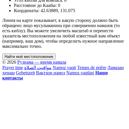
Угол киблы для компаса:
0
Расстояние до Каабы:
0
Координаты:
42.63889
,
131.075
Линия на карте показывает, в какую сторону должно быть
обращено лицо мусульманина при совершении намазов (то
есть киблу). Вы можете увеличить масштаб и перенести
указатель местоположения на любой известный вам объект
(например, ваш дом), чтобы определить нужное направление
максимально точно.
Найти моё местоположение
© 2026
Рузнама — время намаза
Prayer time
مواقيت الصلاة
Namoz vaqti
Temps de prière
Ламазан
хенаш
Gebetszeit
Вактхои намоз
Namoz vaqtlari
Наши
контакты