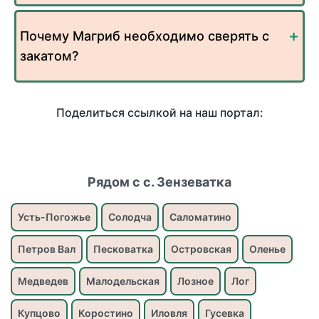
Почему Магриб необходимо сверять с
закатом?
Поделиться ссылкой на наш портал:
Рядом с с. Зензеватка
Усть-Погожье
Солодча
Саломатино
Петров Вал
Песковатка
Островская
Оленье
Медведев
Малодельская
Лозное
Лог
Купцово
Коростино
Иловля
Гусевка