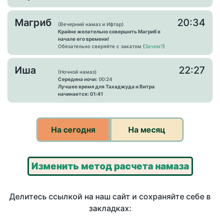
Магриб
20:34
(Вечерний намаз и Ифтар)
Крайне желательно совершить Магриб в
начале его времени!
Обязательно сверяйте с закатом (
Зачем?
)
Иша
22:27
(Ночной намаз)
Середина ночи:
00:24
Лучшее время для Тахаджуда и Витра
начинается: 01:41
На сегодня
На месяц
Изменить метод расчета намаза
Делитесь ссылкой на наш сайт и сохраняйте себе в
закладках: