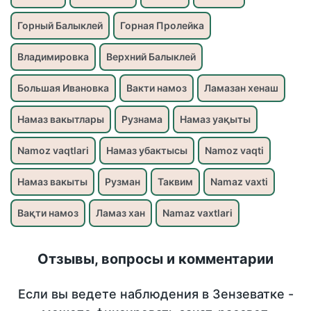
Горный Балыклей
Горная Пролейка
Владимировка
Верхний Балыклей
Большая Ивановка
Вакти намоз
Ламазан хенаш
Намаз вакытлары
Рузнама
Намаз уақыты
Namoz vaqtlari
Намаз убактысы
Namoz vaqti
Намаз вакыты
Рузман
Таквим
Namaz vaxti
Вақти намоз
Ламаз хан
Namaz vaxtlari
Отзывы, вопросы и комментарии
Если вы ведете наблюдения в Зензеватке -