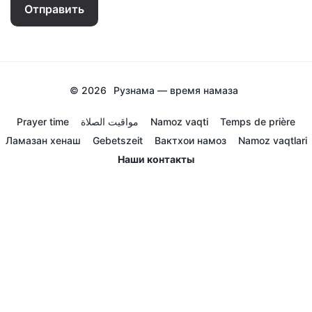
Отправить
© 2026
Рузнама — время намаза
Prayer time
مواقيت الصلاة
Namoz vaqti
Temps de prière
Ламазан хенаш
Gebetszeit
Вактхои намоз
Namoz vaqtlari
Наши контакты