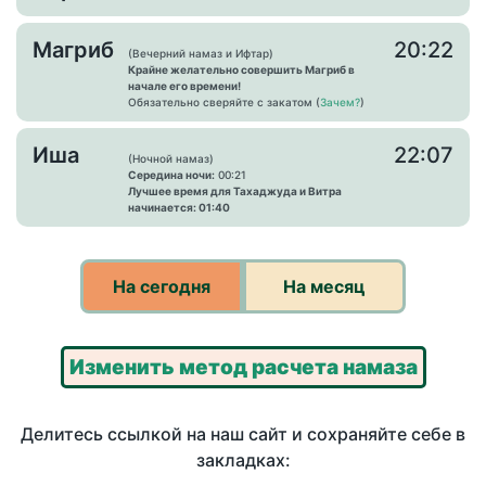
Магриб
20:22
(Вечерний намаз и Ифтар)
Крайне желательно совершить Магриб в
начале его времени!
Обязательно сверяйте с закатом (
Зачем?
)
Иша
22:07
(Ночной намаз)
Середина ночи:
00:21
Лучшее время для Тахаджуда и Витра
начинается: 01:40
На сегодня
На месяц
Изменить метод расчета намаза
Делитесь ссылкой на наш сайт и сохраняйте себе в
закладках: