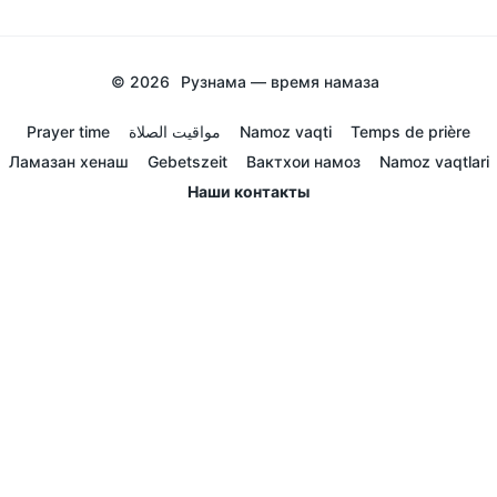
© 2026
Рузнама — время намаза
Prayer time
مواقيت الصلاة
Namoz vaqti
Temps de prière
Ламазан хенаш
Gebetszeit
Вактхои намоз
Namoz vaqtlari
Наши контакты