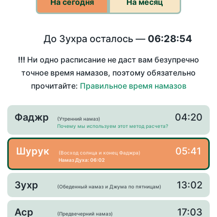
На сегодня
На месяц
До Зухра осталось —
06:28:54
!!!
Ни одно расписание не даст вам безупречно
точное время намазов, поэтому обязательно
прочитайте:
Правильное время намазов
Фаджр
04:20
(Утренний намаз)
Почему мы используем этот метод расчета?
Шурук
05:41
(Восход солнца и конец Фаджра)
Намаз Духа: 06:02
Зухр
13:02
(Обеденный намаз и Джума по пятницам)
Аср
17:03
(Предвечерний намаз)