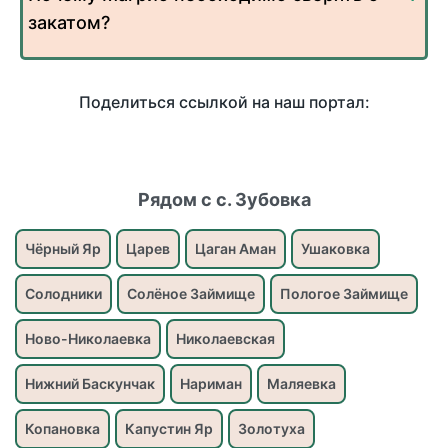
закатом?
Поделиться ссылкой на наш портал:
Рядом с с. Зубовка
Чёрный Яр
Царев
Цаган Аман
Ушаковка
Солодники
Солёное Займище
Пологое Займище
Ново-Николаевка
Николаевская
Нижний Баскунчак
Нариман
Маляевка
Копановка
Капустин Яр
Золотуха