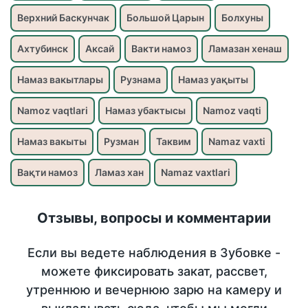
Верхний Баскунчак
Большой Царын
Болхуны
Ахтубинск
Аксай
Вакти намоз
Ламазан хенаш
Намаз вакытлары
Рузнама
Намаз уақыты
Namoz vaqtlari
Намаз убактысы
Namoz vaqti
Намаз вакыты
Рузман
Таквим
Namaz vaxti
Вақти намоз
Ламаз хан
Namaz vaxtlari
Отзывы, вопросы и комментарии
Если вы ведете наблюдения в Зубовке -
можете фиксировать закат, рассвет,
утреннюю и вечернюю зарю на камеру и