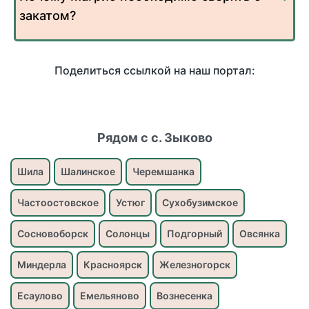
закатом?
Поделиться ссылкой на наш портал:
Рядом с с. Зыково
Шила
Шалинское
Черемшанка
Частоостовское
Устюг
Сухобузимское
Сосновоборск
Солонцы
Подгорный
Овсянка
Миндерла
Красноярск
Железногорск
Есаулово
Емельяново
Вознесенка