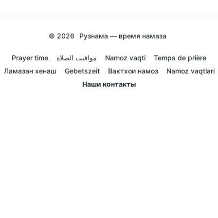
© 2026
Рузнама — время намаза
Prayer time
مواقيت الصلاة
Namoz vaqti
Temps de prière
Ламазан хенаш
Gebetszeit
Вактхои намоз
Namoz vaqtlari
Наши контакты