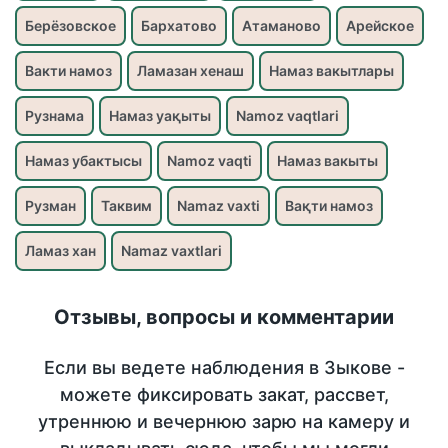
Берёзовское
Бархатово
Атаманово
Арейское
Вакти намоз
Ламазан хенаш
Намаз вакытлары
Рузнама
Намаз уақыты
Namoz vaqtlari
Намаз убактысы
Namoz vaqti
Намаз вакыты
Рузман
Таквим
Namaz vaxti
Вақти намоз
Ламаз хан
Namaz vaxtlari
Отзывы, вопросы и комментарии
Если вы ведете наблюдения в Зыкове -
можете фиксировать закат, рассвет,
утреннюю и вечернюю зарю на камеру и