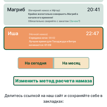
Магриб
20:41
(Вечерний намаз и Ифтар)
Крайне желательно совершить Магриб в
начале его времени!
Обязательно сверяйте с закатом (
Зачем?
)
Иша
22:47
(Ночной намаз)
Середина ночи:
00:02
Лучшее время для Тахаджуда и Витра
начинается: 01:09
На сегодня
На месяц
Изменить метод расчета намаза
Делитесь ссылкой на наш сайт и сохраняйте себе в
закладках: