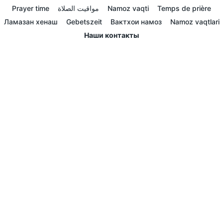
Prayer time
مواقيت الصلاة
Namoz vaqti
Temps de prière
Ламазан хенаш
Gebetszeit
Вактхои намоз
Namoz vaqtlari
Наши контакты