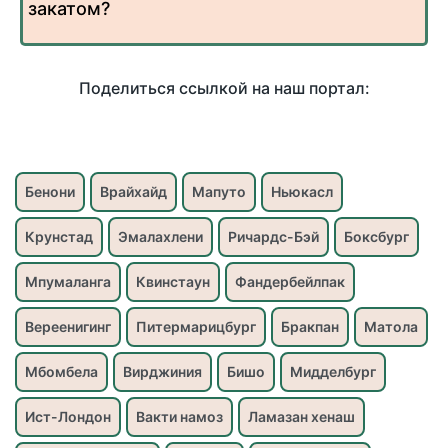
закатом?
Поделиться ссылкой на наш портал:
Бенони
Врайхайд
Мапуто
Ньюкасл
Крунстад
Эмалахлени
Ричардс-Бэй
Боксбург
Мпумаланга
Квинстаун
Фандербейлпак
Вереенигинг
Питермарицбург
Бракпан
Матола
Мбомбела
Вирджиния
Бишо
Мидделбург
Ист-Лондон
Вакти намоз
Ламазан хенаш