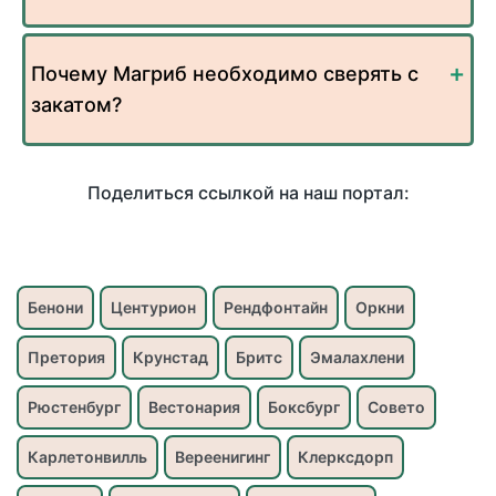
Почему Магриб необходимо сверять с
закатом?
Поделиться ссылкой на наш портал:
Бенони
Центурион
Рендфонтайн
Оркни
Претория
Крунстад
Бритс
Эмалахлени
Рюстенбург
Вестонария
Боксбург
Совето
Карлетонвилль
Вереенигинг
Клерксдорп