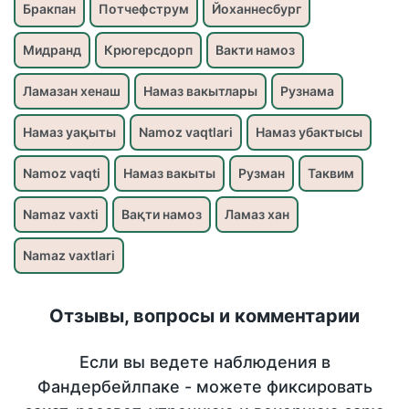
Бракпан
Потчефструм
Йоханнесбург
Мидранд
Крюгерсдорп
Вакти намоз
Ламазан хенаш
Намаз вакытлары
Рузнама
Намаз уақыты
Namoz vaqtlari
Намаз убактысы
Namoz vaqti
Намаз вакыты
Рузман
Таквим
Namaz vaxti
Вақти намоз
Ламаз хан
Namaz vaxtlari
Отзывы, вопросы и комментарии
Если вы ведете наблюдения в
Фандербейлпаке - можете фиксировать