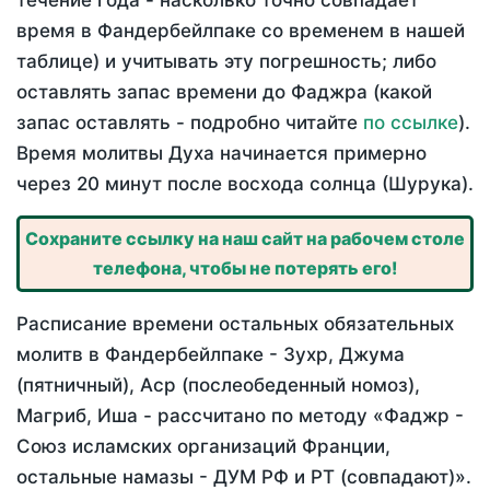
течение года - насколько точно совпадает
время в Фандербейлпаке со временем в нашей
таблице) и учитывать эту погрешность; либо
оставлять запас времени до Фаджра (какой
запас оставлять - подробно читайте
по ссылке
).
Время молитвы Духа начинается примерно
через 20 минут после восхода солнца (Шурука).
Сохраните ссылку на наш сайт на рабочем столе
телефона, чтобы не потерять его!
Расписание времени остальных обязательных
молитв в Фандербейлпаке - Зухр, Джума
(пятничный), Аср (послеобеденный номоз),
Магриб, Иша - рассчитано по методу «Фаджр -
Союз исламских организаций Франции,
остальные намазы - ДУМ РФ и РТ (совпадают)».