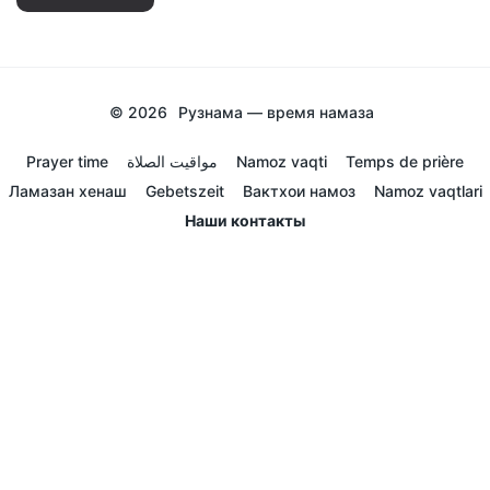
© 2026
Рузнама — время намаза
Prayer time
مواقيت الصلاة
Namoz vaqti
Temps de prière
Ламазан хенаш
Gebetszeit
Вактхои намоз
Namoz vaqtlari
Наши контакты