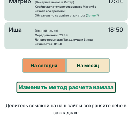
Магриб
17:44
(Вечерний намаз и Ифтар)
Крайне желательно совершить Магриб в
начале его времени!
Обязательно сверяйте с закатом (
Зачем?
)
Иша
18:50
(Ночной намаз)
Середина ночи:
23:49
Лучшее время для Тахаджуда и Витра
начинается: 01:50
На сегодня
На месяц
Изменить метод расчета намаза
Делитесь ссылкой на наш сайт и сохраняйте себе в
закладках: