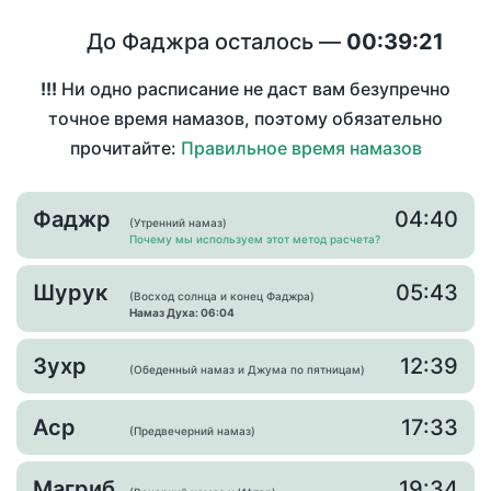
До Фаджра осталось —
00:39:21
!!!
Ни одно расписание не даст вам безупречно
точное время намазов, поэтому обязательно
прочитайте:
Правильное время намазов
Фаджр
04:40
(Утренний намаз)
Почему мы используем этот метод расчета?
Шурук
05:43
(Восход солнца и конец Фаджра)
Намаз Духа: 06:04
Зухр
12:39
(Обеденный намаз и Джума по пятницам)
Аср
17:33
(Предвечерний намаз)
Магриб
19:34