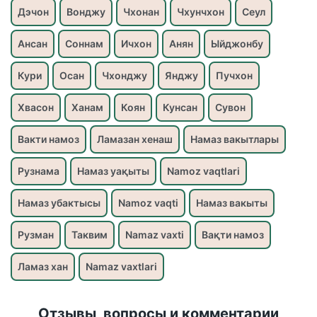
Дэчон
Вонджу
Чхонан
Чхунчхон
Сеул
Ансан
Соннам
Ичхон
Анян
Ыйджонбу
Кури
Осан
Чхонджу
Янджу
Пучхон
Хвасон
Ханам
Коян
Кунсан
Сувон
Вакти намоз
Ламазан хенаш
Намаз вакытлары
Рузнама
Намаз уақыты
Namoz vaqtlari
Намаз убактысы
Namoz vaqti
Намаз вакыты
Рузман
Таквим
Namaz vaxti
Вақти намоз
Ламаз хан
Namaz vaxtlari
Отзывы, вопросы и комментарии