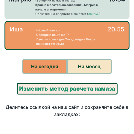
(Вечерний намаз и Ифтар)
Крайне желательно совершить Магриб в
начале его времени!
Обязательно сверяйте с закатом (
Зачем?
)
Иша
20:55
(Ночной намаз)
Середина ночи:
00:07
Лучшее время для Тахаджуда и Витра
начинается: 01:38
На сегодня
На месяц
Изменить метод расчета намаза
Делитесь ссылкой на наш сайт и сохраняйте себе в
закладках: