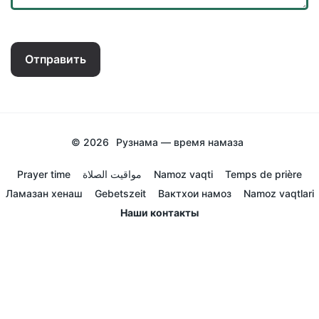
Отправить
© 2026
Рузнама — время намаза
Prayer time
مواقيت الصلاة
Namoz vaqti
Temps de prière
Ламазан хенаш
Gebetszeit
Вактхои намоз
Namoz vaqtlari
Наши контакты