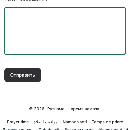
Отправить
© 2026
Рузнама — время намаза
Prayer time
مواقيت الصلاة
Namoz vaqti
Temps de prière
Ламазан хенаш
Gebetszeit
Вактхои намоз
Namoz vaqtlari