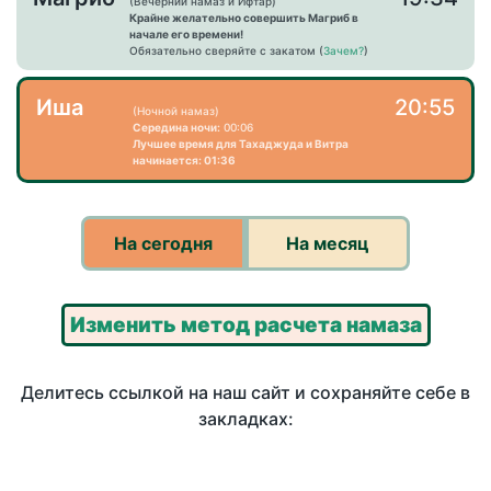
(Вечерний намаз и Ифтар)
Крайне желательно совершить Магриб в
начале его времени!
Обязательно сверяйте с закатом (
Зачем?
)
Иша
20:55
(Ночной намаз)
Середина ночи:
00:06
Лучшее время для Тахаджуда и Витра
начинается: 01:36
На сегодня
На месяц
Изменить метод расчета намаза
Делитесь ссылкой на наш сайт и сохраняйте себе в
закладках: