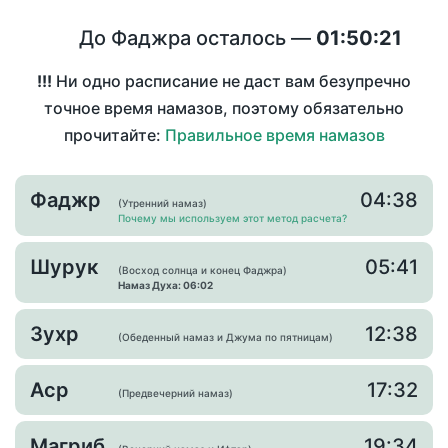
До Фаджра осталось —
01:50:21
!!!
Ни одно расписание не даст вам безупречно
точное время намазов, поэтому обязательно
прочитайте:
Правильное время намазов
Фаджр
04:38
(Утренний намаз)
Почему мы используем этот метод расчета?
Шурук
05:41
(Восход солнца и конец Фаджра)
Намаз Духа: 06:02
Зухр
12:38
(Обеденный намаз и Джума по пятницам)
Аср
17:32
(Предвечерний намаз)
Магриб
19:34