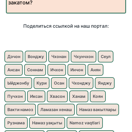
закатом?
Поделиться ссылкой на наш портал:
Дэчон
Вонджу
Чхонан
Чхунчхон
Сеул
Ансан
Соннам
Ичхон
Инчон
Анян
Ыйджонбу
Кури
Осан
Чхонджу
Янджу
Пучхон
Иксан
Хвасон
Ханам
Коян
Вакти намоз
Ламазан хенаш
Намаз вакытлары
Рузнама
Намаз уақыты
Namoz vaqtlari