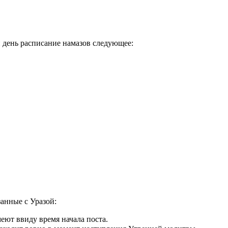
й день расписание намазов следующее:
занные с Уразой:
еют ввиду время начала поста.