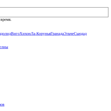
 время.
ядолид
Виго
Хихон
Ла-Корунья
Гранада
Эльче
Сьюдад
елны
зов