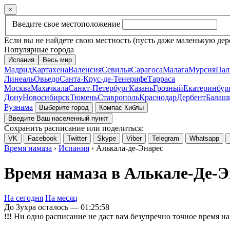
×
Введите свое местоположение
Если вы не найдете свою местность (пусть даже маленькую дер
Популярные города
Испания
Весь мир
Мадрид
Картахена
Валенсия
Севилья
Сарагоса
Малага
Мурсия
Пал
Линеаль
Овьедо
Санта-Крус-де-Тенерифе
Тарраса
Москва
Махачкала
Санкт-Петербург
Казань
Грозный
Екатеринбур
Дону
Новосибирск
Тюмень
Ставрополь
Краснодар
Дербент
Балаш
Рузнама
Выберите город
Компас Киблы
Введите Ваш населенный пункт
Сохранить расписание или поделиться:
VK
Facebook
Twitter
Skype
Viber
Telegram
Whatsapp
Время намаза
›
Испания
› Алькала-де-Энарес
Время намаза в Алькале-Де-Эн
На сегодня
На месяц
До Зухра осталось —
01:25:58
!!!
Ни одно расписание не даст вам безупречно точное время на