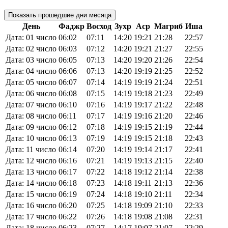
Показать прошедшие дни месяца
День
Фаджр
Восход
Зухр
Аср
Магриб
Иша
Дата: 01 число
06:02
07:11
14:20
19:21
21:28
22:57
Дата: 02 число
06:03
07:12
14:20
19:21
21:27
22:55
Дата: 03 число
06:05
07:13
14:20
19:20
21:26
22:54
Дата: 04 число
06:06
07:13
14:20
19:19
21:25
22:52
Дата: 05 число
06:07
07:14
14:19
19:19
21:24
22:51
Дата: 06 число
06:08
07:15
14:19
19:18
21:23
22:49
Дата: 07 число
06:10
07:16
14:19
19:17
21:22
22:48
Дата: 08 число
06:11
07:17
14:19
19:16
21:20
22:46
Дата: 09 число
06:12
07:18
14:19
19:15
21:19
22:44
Дата: 10 число
06:13
07:19
14:19
19:15
21:18
22:43
Дата: 11 число
06:14
07:20
14:19
19:14
21:17
22:41
Дата: 12 число
06:16
07:21
14:19
19:13
21:15
22:40
Дата: 13 число
06:17
07:22
14:18
19:12
21:14
22:38
Дата: 14 число
06:18
07:23
14:18
19:11
21:13
22:36
Дата: 15 число
06:19
07:24
14:18
19:10
21:11
22:34
Дата: 16 число
06:20
07:25
14:18
19:09
21:10
22:33
Дата: 17 число
06:22
07:26
14:18
19:08
21:08
22:31
Дата: 18 число
06:23
07:27
14:17
19:07
21:07
22:29