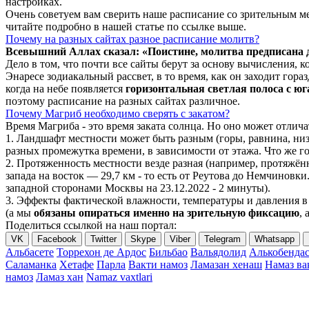
настройках.
Очень советуем вам сверить наше расписание со зрительным ме
читайте подробно в нашей статье по ссылке выше.
Почему на разных сайтах разное расписание молитв?
Всевышний Аллах сказал: «Поистине, молитва предписана
Дело в том, что почти все сайты берут за основу вычисления,
Энаресе зодиакальный рассвет, в то время, как он заходит гор
когда на небе появляется
горизонтальная светлая полоса с юг
поэтому расписание на разных сайтах различное.
Почему Магриб необходимо сверять с закатом?
Время Магриба - это время заката солнца. Но оно может отли
1. Ландшафт местности может быть разным (горы, равнина, низ
разных промежутка времени, в зависимости от этажа. Что же го
2. Протяженность местности везде разная (например, протяжё
запада на восток — 29,7 км - то есть от Реутова до Немчиновки
западной сторонами Москвы на 23.12.2022 - 2 минуты).
3. Эффекты фактической влажности, температуры и давления в 
(а мы
обязаны опираться именно на зрительную фиксацию
, 
Поделиться ссылкой на наш портал:
VK
Facebook
Twitter
Skype
Viber
Telegram
Whatsapp
Альбасете
Торрехон де Ардос
Бильбао
Вальядолид
Алькобенда
Саламанка
Хетафе
Парла
Вакти намоз
Ламазан хенаш
Намаз в
намоз
Ламаз хан
Namaz vaxtlari