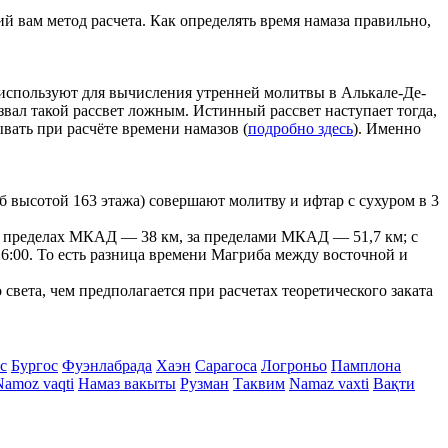
й вам метод расчета. Как определять время намаза правильно,
е используют для вычисления утренней молитвы в Алькале-Де-
азвал такой рассвет ложным. Истинный рассвет наступает тогда,
ывать при расчёте времени намазов (
подробно здесь
). Именно
 высотой 163 этажа) совершают молитву и ифтар с сухуром в 3
г в пределах МКАД — 38 км, за пределами МКАД — 51,7 км; с
- 16:00. То есть разница времени Магриба между восточной и
вета, чем предполагается при расчетах теоретического заката
с
Бургос
Фуэнлабрада
Хаэн
Сарагоса
Логроньо
Памплона
Namoz vaqti
Намаз вакыты
Рузман
Таквим
Namaz vaxti
Вақти