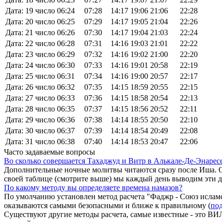
Дата: 19 число
06:24
07:28
14:17
19:06
21:06
22:28
Дата: 20 число
06:25
07:29
14:17
19:05
21:04
22:26
Дата: 21 число
06:26
07:30
14:17
19:04
21:03
22:24
Дата: 22 число
06:28
07:31
14:16
19:03
21:01
22:22
Дата: 23 число
06:29
07:32
14:16
19:02
21:00
22:20
Дата: 24 число
06:30
07:33
14:16
19:01
20:58
22:19
Дата: 25 число
06:31
07:34
14:16
19:00
20:57
22:17
Дата: 26 число
06:32
07:35
14:15
18:59
20:55
22:15
Дата: 27 число
06:33
07:36
14:15
18:58
20:54
22:13
Дата: 28 число
06:35
07:37
14:15
18:56
20:52
22:11
Дата: 29 число
06:36
07:38
14:14
18:55
20:50
22:10
Дата: 30 число
06:37
07:39
14:14
18:54
20:49
22:08
Дата: 31 число
06:38
07:40
14:14
18:53
20:47
22:06
Часто задаваемые вопросы
Во сколько совершается Тахаджуд и Витр в Алькале-Де-Энаресе
Дополнительные ночные молитвы читаются сразу после Иша. О
своей таблице (смотрите выше) мы каждый день выводим эти 
По какому методу вы определяете времена намазов?
По умолчанию установлен метод расчета "Фаджр - Союз исламс
оказываются самыми безопасными и ближе к правильному (
под
Существуют другие методы расчета, самые известные - это