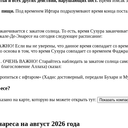
ма пищи, питья и всех других действий, нарушающих пост.
Время Имсак з
рием пищи.
Под временем Ифтара подразумевают время конца поста
аканчивается с закатом солнца. То есть, время Сухура заканчив
кале-Де-Энаресе на сегодня следующее расписание:
АЖНО! Если вы не уверены, что данное время совпадает со врем
 основа в том, что время Сухура совпадает со временем Фаджра.
. ОЧЕНЬ ВАЖНО! Старайтесь наблюдать за закатом солнца самос
 благословение Аллаха) сказал:
торопиться с ифтаром» (Хадис достоверный, передали Бухари и М
есе?
азано на карте, которую вы можете открыть тут:
Показать компа
реса на август 2026 года