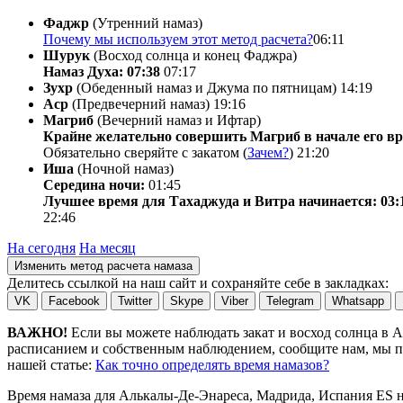
Фаджр
(Утренний намаз)
Почему мы используем этот метод расчета?
06:11
Шурук
(Восход солнца и конец Фаджра)
Намаз Духа: 07:38
07:17
Зухр
(Обеденный намаз и Джума по пятницам)
14:19
Аср
(Предвечерний намаз)
19:16
Магриб
(Вечерний намаз и Ифтар)
Крайне желательно совершить Магриб в начале его вр
Обязательно сверяйте с закатом (
Зачем?
)
21:20
Иша
(Ночной намаз)
Середина ночи:
01:45
Лучшее время для Тахаджуда и Витра начинается: 03:
22:46
На сегодня
На месяц
Изменить метод расчета намаза
Делитесь ссылкой на наш сайт и сохраняйте себе в закладках:
VK
Facebook
Twitter
Skype
Viber
Telegram
Whatsapp
ВАЖНО!
Если вы можете наблюдать закат и восход солнца в 
расписанием и собственным наблюдением, сообщите нам, мы по
нашей статье:
Как точно определять время намазов?
Время намаза для Алькалы-Де-Энареса, Мадрида, Испания
ES