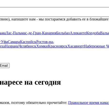
евню), напишите нам - мы постараемся добавить ее в ближайшее
ьма
Лас-Пальмас-де-Гран-Канария
Бильбао
Аликанте
Кордоба
Валь
г
Уфа
Самара
Каспийск
Ростов-на-
иха
Назрань
Челябинск
Химки
Красноярск
Хасавюрт
Набережные Ч
Email
аресе на сегодня
мазов, поэтому обязательно прочитайте:
Правильное время нама