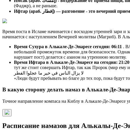
Имсак (араб. إمساك) - воздержание от прие
(Фаджр), а не раньше.
Ифтар (араб. إفطار) — разговение - это вечерний п
Время поста в Исламе начинается с восходом утренней зари и з
начинается с наступлением Вечерней молитвы (Магриб). В Аль
Время Сухура в Алькале-Де-Энаресе сегодня:
06:11
. В
небольшой промежуток времени для безопасности. Однако
нарушает пост) делается с азаном на утреннюю молитву.
Время Ифтара в Алькале-Де-Энаресе на сегодня:
21:20
тут же стоит совершать Ифтар, так как Пророк (мир ему и
لا يزال الناس في خير ما عجلوا الفطر
«Люди будут пребывать во благе до тех пор, пока будут 
В какую сторону делать намаз в Алькале-Де-Энар
Точное направление компаса на Киблу в Алькале-Де-Энаресе ук
Расписание намазов для Алькалы-Де-Эна