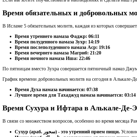
Время обязательных и добровольных мо
В Исламе 5 обязательных молитв, каждая из которых совершае
Время утреннего намаза Фаджр:
06:11
Время полуденного намаза Зухр:
14:19
Время послеполуденного намаза Аср:
19:16
Время вечернего намаза Магриб:
21:20
Время ночного намаза Иша:
22:46
По пятницам вместо Зухра совершается пятничный намаз Джум
График времени добровольных молитв на сегодня в Алькале-Де
Время Духа намаза начинается: 07:38
Лучшее время для Тахаджуд намаза начинается: 03:14
Время Сухура и Ифтара в Алькале-Де-Э
В связи со множеством вопросов, особенно во время месяца Ра
Сухур (араб. سحور) - это утренний прием пищи.
Условно