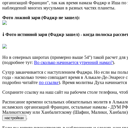
организаций Франции", так как время намаза Фаджр и Иша по э
наблюдений многих мусульман в разных частях планеты.
Фото ложной зари (Фаджр не зашел):
🠗 Фото истинной зари (Фаджр зашел) - когда полоска рассв
Но в северных широтах (примерно выше 54°) такой расчет для
(подробнее тут:
Во сколько начинается утренний намаз?
).
Сухур заканчивается с наступлением Фаджра. Но если вы польз
года - насколько точно совпадает время в Алькале-Де-Энаресе 
подробно читайте
по ссылке
). Время молитвы Духа начинается
Сохраните ссылку на наш сайт на рабочем столе телефона, чтоб
Расписание времени остальных обязательных молитв в Алькале
исламских организаций Франции, остальные намазы - ДУМ РФ 
Маликитскому или Ханбалитскому (Шафии, Малики, Ханбали) м
.
настройках
Если вы хотите поучаствовать в наблюдениях и сделать наш гра