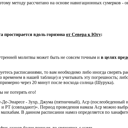
тому методу рассчитано на основе навигационных сумерков - оно
ета простирается вдоль горизона
от Севера к Югу
:
 утренней молитвы может быть не совсем точным и
в целях пре
уетесь расписаниями, то вам необходимо либо иногда сверять рас
со временем в нашей таблице) и учитывать эту погрешность; либо
 примерно через 20 минут после восхода солнца (Шурука).
ы не потерять его!
-Де-Энаресе - Зухр, Джума (пятничный), Аср (послеобеденный н
и РТ (совпадают)». Период проведения намаза Аср можно выбра
азхабам. В данном расписании намоз определяется по ханафитс
фик азанов более точным, то свяжитесь с нами.