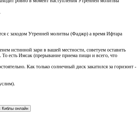
аходит ровно в момент наступления Утренней молитвы
.
ается с заходом Утренней молитвы (Фаджр) а время Ифтара
енем истинной зари в вашей местности, советуем оставить
 То есть Имсак (прерывание приема пищи и всего, что
тоятельно. Как только солнечный диск закатился за горизонт -
услим).
с Киблы онлайн