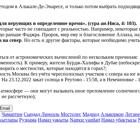
тодом в Алькале-Де-Энаресе, и только потом выбрать подходящи
 для верующих в
определенное
время». (сура ан-Ниса, 4: 103).
 которые часто не совпадают с реальностью. Например, некоторы
аздо раньше Фаджра. Пророк, мир ему и благословение Аллаха, н
а на север
. Но есть и другие факторы, которые необходимо учит
чаться от астрономических вычислений по нескольким причинам:
менность). К примеру, жители Бурдж-Халифы в Дубае (небоскреб
ворить о местностях, которые находятся в горах?;
нность Москвы без учёта чересполосных участков с севера на ю
. На 23.12.2022 закат солнца в Реутово - 15:58, а в Немчиновке 
атмосфере — они могут вызывать иное преломление солнечного с
а не рассчетную);
Email
с
Чамартин
Сьюдад Линеаль
Мостолес
Мадрид
Алькоркон
Легане
акытлары
Рузнама
Намаз уақыты
Namoz vaqtlari
Намаз убактысы