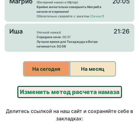
Магриб
20:05
(Вечерний намаз и Ифтар)
Крайне желательно совершить Магриб в
начале его времени!
Обязательно сверяйте с закатом (
Зачем?
)
Иша
21:26
(Ночной намаз)
Середина ночи:
00:37
Лучшее время для Тахаджуда и Витра
начинается: 02:08
На сегодня
На месяц
Изменить метод расчета намаза
Делитесь ссылкой на наш сайт и сохраняйте себе в
закладках: