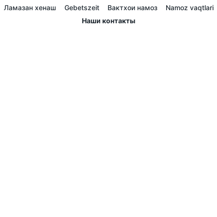
Ламазан хенаш
Gebetszeit
Вактхои намоз
Namoz vaqtlari
Наши контакты