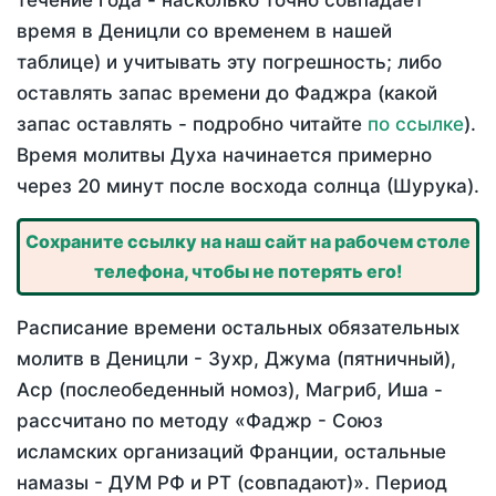
течение года - насколько точно совпадает
время в Деницли со временем в нашей
таблице) и учитывать эту погрешность; либо
оставлять запас времени до Фаджра (какой
запас оставлять - подробно читайте
по ссылке
).
Время молитвы Духа начинается примерно
через 20 минут после восхода солнца (Шурука).
Сохраните ссылку на наш сайт на рабочем столе
телефона, чтобы не потерять его!
Расписание времени остальных обязательных
молитв в Деницли - Зухр, Джума (пятничный),
Аср (послеобеденный номоз), Магриб, Иша -
рассчитано по методу «Фаджр - Союз
исламских организаций Франции, остальные
намазы - ДУМ РФ и РТ (совпадают)». Период