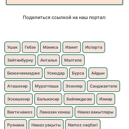
Поделиться ссылкой на наш портал:
Ушак
Гебзе
Маниса
Измит
Испарта
Зейтинбурну
Анталья
Малтепе
Бююкчекмедже
Ускюдар
Бурса
Айдын
Аташехир
Муратпаша
Эсенлер
Санджактепе
Эскишехир
Балыкесир
Бейликдюзю
Измир
Вакти намоз
Ламазан хенаш
Намаз вакытлары
Рузнама
Намаз уақыты
Namoz vaqtlari