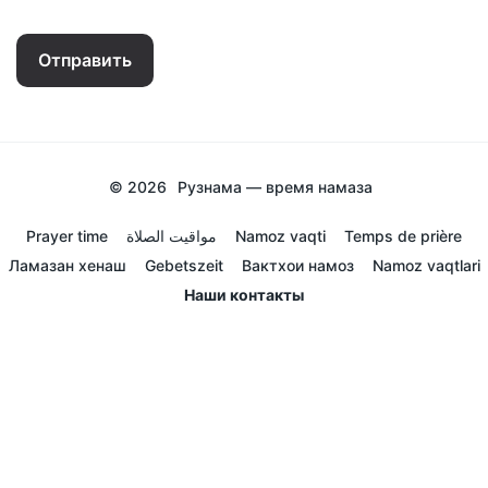
Отправить
© 2026
Рузнама — время намаза
Prayer time
مواقيت الصلاة
Namoz vaqti
Temps de prière
Ламазан хенаш
Gebetszeit
Вактхои намоз
Namoz vaqtlari
Наши контакты