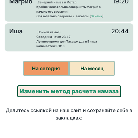
Магриб
19:20
(Вечерний намаз и Ифтар)
Крайне желательно совершить Магриб в
начале его времени!
Обязательно сверяйте с закатом (
Зачем?
)
Иша
20:44
(Ночной намаз)
Середина ночи:
23:47
Лучшее время для Тахаджуда и Витра
начинается: 01:16
На сегодня
На месяц
Изменить метод расчета намаза
Делитесь ссылкой на наш сайт и сохраняйте себе в
закладках: