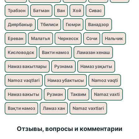
Трабзон
Батман
Ван
Хой
Сивас
Диярбакыр
Тбилиси
Гюмри
Ванадзор
Ереван
Малатья
Черкесск
Сочи
Нальчик
Кисловодск
Вакти намоз
Ламазан хенаш
Намаз вакытлары
Рузнама
Намаз уақыты
Namoz vaqtlari
Намаз убактысы
Namoz vaqti
Намаз вакыты
Рузман
Таквим
Namaz vaxti
Вақти намоз
Ламаз хан
Namaz vaxtlari
Отзывы, вопросы и комментарии