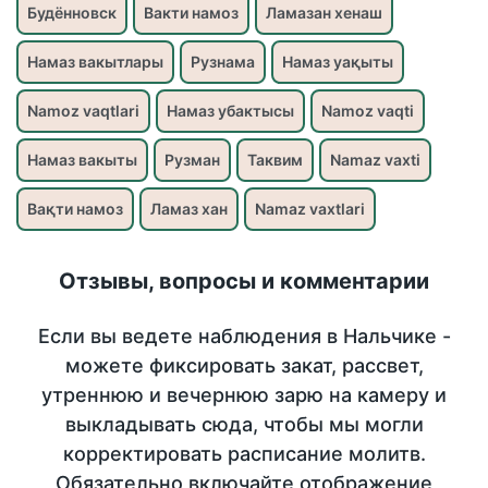
Будённовск
Вакти намоз
Ламазан хенаш
Намаз вакытлары
Рузнама
Намаз уақыты
Namoz vaqtlari
Намаз убактысы
Namoz vaqti
Намаз вакыты
Рузман
Таквим
Namaz vaxti
Вақти намоз
Ламаз хан
Namaz vaxtlari
Отзывы, вопросы и комментарии
Если вы ведете наблюдения в Нальчике -
можете фиксировать закат, рассвет,
утреннюю и вечернюю зарю на камеру и
выкладывать сюда, чтобы мы могли
корректировать расписание молитв.
Обязательно включайте отображение