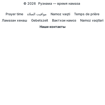
© 2026
Рузнама — время намаза
Prayer time
مواقيت الصلاة
Namoz vaqti
Temps de prière
Ламазан хенаш
Gebetszeit
Вактхои намоз
Namoz vaqtlari
Наши контакты