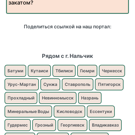
закатом?
Поделиться ссылкой на наш портал:
Рядом с г. Нальчик
Батуми
Кутаиси
Тбилиси
Гюмри
Черкесск
Урус-Мартан
Сунжа
Ставрополь
Пятигорск
Прохладный
Невинномысск
Назрань
Минеральные Воды
Кисловодск
Ессентуки
Гудермес
Грозный
Георгиевск
Владикавказ