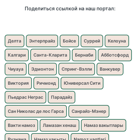
Поделиться ссылкой на наш портал:
Делта
Энтерпрайз
Бойсе
Суррей
Келоуна
Калгари
Санта-Кларита
Бернаби
Абботсфорд
Чиуауа
Эдмонтон
Спринг-Вэлли
Ванкувер
Виктория
Ричмонд
Юниверсал Сити
Пьедрас Неграс
Парадайз
Сан Николас де лос Гарса
Санрайз-Мэнер
Вакти намоз
Ламазан хенаш
Намаз вакытлары
Рузнама
Намаз уақыты
Namoz vaqtlari