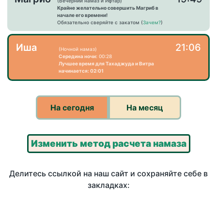
(Вечерний намаз и Ифтар)
Крайне желательно совершить Магриб в
начале его времени!
Обязательно сверяйте с закатом (
Зачем?
)
Иша
21:06
(Ночной намаз)
Середина ночи:
00:28
Лучшее время для Тахаджуда и Витра
начинается: 02:01
На сегодня
На месяц
Изменить метод расчета намаза
Делитесь ссылкой на наш сайт и сохраняйте себе в
закладках: