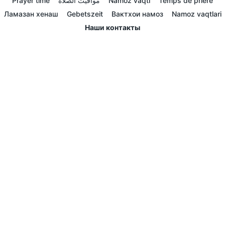
Prayer time
مواقيت الصلاة
Namoz vaqti
Temps de prière
Ламазан хенаш
Gebetszeit
Вактхои намоз
Namoz vaqtlari
Наши контакты