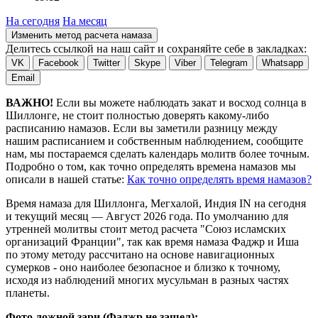
На сегодня
На месяц
Изменить метод расчета намаза
Делитесь ссылкой на наш сайт и сохраняйте себе в закладках:
VK
Facebook
Twitter
Skype
Viber
Telegram
Whatsapp
Email
ВАЖНО!
Если вы можете наблюдать закат и восход солнца в
Шиллонге, не стоит полностью доверять какому-либо
расписанию намазов. Если вы заметили разницу между
нашим расписанием и собственным наблюдением, сообщите
нам, мы постараемся сделать календарь молитв более точным.
Подробно о том, как точно определять времена намазов мы
описали в нашей статье:
Как точно определять время намазов?
Время намаза для Шиллонга, Мегхалой, Индия
IN
на
сегодня
и текущий месяц —
Август 2026 года
. По умолчанию для
утренней молитвы стоит метод расчета "Союз исламских
организаций Франции", так как время намаза Фаджр и Иша
по этому методу рассчитано на основе навигационных
сумерков - оно наиболее безопасное и близко к точному,
исходя из наблюдений многих мусульман в разных частях
планеты.
Фото ложной зари (Фаджр не зашел):