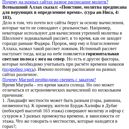
Почему на разных сайтах разное расписание молитв?
Всевышний Аллах сказал: «Поистине, молитва предписана
для верующих в
определенное
время». (сура ан-Ниса, 4:
103).
Дело в том, что почти все сайты берут за основу вычисления,
которые часто не совпадают с реальностью. Например,
некоторые используют для вычисления утренней молитвы в
Шиллонге зодиакальный рассвет, в то время, как он заходит
гораздо раньше Фаджра. Пророк, мир ему и благословение
Аллаха, назвал такой рассвет ложным. Истинный рассвет
наступает тогда, когда на небе появляется
горизонтальная
светлая полоса с юга на север
. Но есть и другие факторы,
которые необходимо учитывать при расчёте времени намазов
(
подробно здесь
). Именно поэтому расписание на разных
сайтах различное.
Почему Магриб необходимо сверять с закатом?
Время Магриба - это время заката солнца. Но оно может
отличаться от астрономических вычислений по нескольким
причинам:
1. Ландшафт местности может быть разным (горы, равнина,
низменность). К примеру, жители Бурдж-Халифы в Дубае
(небоскреб высотой 163 этажа) совершают молитву и ифтар с
сухуром в 3 разных промежутка времени, в зависимости от
этажа. Что же говорить о местностях, которые находятся в
горах?;