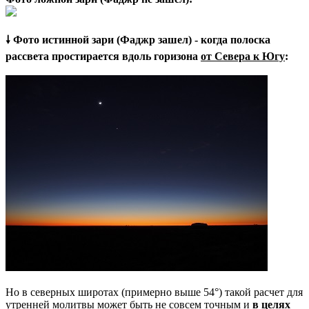
🠗 Фото истинной зари (Фаджр зашел) - когда полоска
рассвета простирается вдоль горизона
от Севера к Югу
:
Но в северных широтах (примерно выше 54°) такой расчет для
утренней молитвы может быть не совсем точным и
в целях