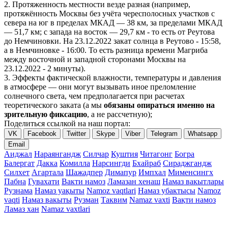
2. Протяженность местности везде разная (например,
протяжённость Москвы без учёта чересполосных участков с
севера на юг в пределах МКАД — 38 км, за пределами МКАД
— 51,7 км; с запада на восток — 29,7 км - то есть от Реутова
до Немчиновки. На 23.12.2022 закат солнца в Реутово - 15:58,
а в Немчиновке - 16:00. То есть разница времени Магриба
между восточной и западной сторонами Москвы на
23.12.2022 - 2 минуты).
3. Эффекты фактической влажности, температуры и давления
в атмосфере — они могут вызывать иное преломление
солнечного света, чем предполагается при расчетах
теоретического заката (а мы
обязаны опираться именно на
зрительную фиксацию
, а не рассчетную);
Поделиться ссылкой на наш портал:
VK
Facebook
Twitter
Skype
Viber
Telegram
Whatsapp
Email
Аиджал
Нараянгандж
Силчар
Куштия
Читагонг
Богра
Балергат
Дакка
Комилла
Нарсингди
Бхайраб
Сираджгандж
Силхет
Агартала
Шажадпер
Димапур
Импхал
Мименсингх
Пабна
Гувахати
Вакти намоз
Ламазан хенаш
Намаз вакытлары
Рузнама
Намаз уақыты
Namoz vaqtlari
Намаз убактысы
Namoz
vaqti
Намаз вакыты
Рузман
Таквим
Namaz vaxti
Вақти намоз
Ламаз хан
Namaz vaxtlari