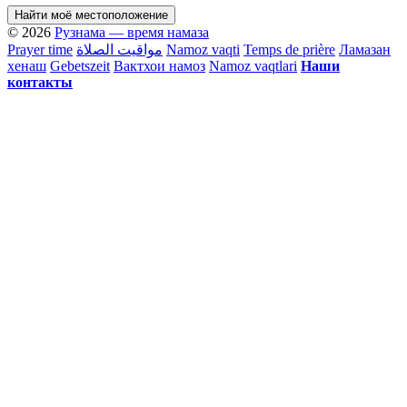
Найти моё местоположение
© 2026
Рузнама — время намаза
Prayer time
مواقيت الصلاة
Namoz vaqti
Temps de prière
Ламазан
хенаш
Gebetszeit
Вактхои намоз
Namoz vaqtlari
Наши
контакты