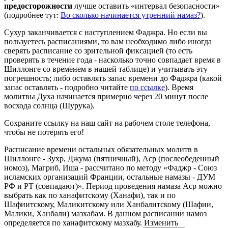
предосторожности
лучше оставить «интервал безопасности»
(подробнее тут:
Во сколько начинается утренний намаз?
).
Сухур заканчивается с наступлением Фаджра. Но если вы
пользуетесь расписаниями, то вам необходимо либо иногда
сверять расписание со зрительной фиксацией (то есть
проверять в течение года - насколько точно совпадает время в
Шиллонге со временем в нашей таблице) и учитывать эту
погрешность; либо оставлять запас времени до Фаджра (какой
запас оставлять - подробно читайте
по ссылке
). Время
молитвы Духа начинается примерно через 20 минут после
восхода солнца (Шурука).
Сохраните ссылку на наш сайт на рабочем столе телефона,
чтобы не потерять его!
Расписание времени остальных обязательных молитв в
Шиллонге - Зухр, Джума (пятничный), Аср (послеобеденный
номоз), Магриб, Иша - рассчитано по методу «Фаджр - Союз
исламских организаций Франции, остальные намазы - ДУМ
РФ и РТ (совпадают)». Период проведения намаза Аср можно
выбрать как по ханафитскому (Ханафи), так и по
Шафиитскому, Маликитскому или Ханбалитскому (Шафии,
Малики, Ханбали) мазхабам. В данном расписании намоз
определяется по ханафитскому мазхабу. Изменить