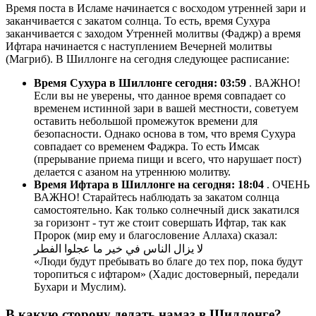
Время поста в Исламе начинается с восходом утренней зари и
заканчивается с закатом солнца. То есть, время Сухура
заканчивается с заходом Утренней молитвы (Фаджр) а время
Ифтара начинается с наступлением Вечерней молитвы
(Магриб). В Шиллонге на сегодня следующее расписание:
Время Сухура в Шиллонге сегодня:
03:59
. ВАЖНО!
Если вы не уверены, что данное время совпадает со
временем истинной зари в вашей местности, советуем
оставить небольшой промежуток времени для
безопасности. Однако основа в том, что время Сухура
совпадает со временем Фаджра. То есть Имсак
(прерывание приема пищи и всего, что нарушает пост)
делается с азаном на утреннюю молитву.
Время Ифтара в Шиллонге на сегодня:
18:04
. ОЧЕНЬ
ВАЖНО! Старайтесь наблюдать за закатом солнца
самостоятельно. Как только солнечный диск закатился
за горизонт - тут же стоит совершать Ифтар, так как
Пророк (мир ему и благословение Аллаха) сказал:
لا يزال الناس في خير ما عجلوا الفطر
«Люди будут пребывать во благе до тех пор, пока будут
торопиться с ифтаром» (Хадис достоверный, передали
Бухари и Муслим).
В какую сторону делать намаз в Шиллонге?