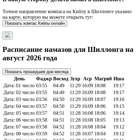
Точное направление компаса на Киблу в Шиллонге указано
на карте, которую вы можете открыть тут:
Показать компас Киблы онлайн
Расписание намазов для Шиллонга на
август 2026 года
Показать прошедшие дни месяца
День
Фаджр
Восход
Зухр
Аср
Магриб
Иша
Дата: 01 число
03:55
04:49
11:29
16:09
18:08
19:17
Дата: 02 число
03:55
04:49
11:29
16:09
18:08
19:17
Дата: 03 число
03:56
04:50
11:29
16:09
18:07
19:16
Дата: 04 число
03:57
04:50
11:29
16:09
18:06
19:15
Дата: 05 число
03:57
04:51
11:28
16:08
18:06
19:14
Дата: 06 число
03:58
04:51
11:28
16:08
18:05
19:13
Дата: 07 число
03:58
04:52
11:28
16:08
18:04
19:12
Дата: 08 число
03:59
04:52
11:28
16:07
18:04
19:12