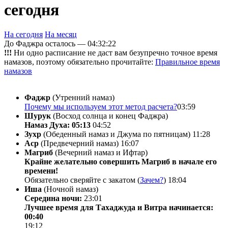
сегодня
На сегодня
На месяц
До Фаджра осталось —
04:32:22
!!!
Ни одно расписание не даст вам безупречно точное время
намазов, поэтому обязательно прочитайте:
Правильное время
намазов
Фаджр
(Утренний намаз)
Почему мы используем этот метод расчета?
03:59
Шурук
(Восход солнца и конец Фаджра)
Намаз Духа: 05:13
04:52
Зухр
(Обеденный намаз и Джума по пятницам)
11:28
Аср
(Предвечерний намаз)
16:07
Магриб
(Вечерний намаз и Ифтар)
Крайне желательно совершить Магриб в начале его
времени!
Обязательно сверяйте с закатом (
Зачем?
)
18:04
Иша
(Ночной намаз)
Середина ночи:
23:01
Лучшее время для Тахаджуда и Витра начинается:
00:40
19:12