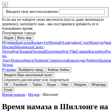
×
Введите свое местоположение
Если вы не найдете свою местность (пусть даже маленькую
деревню), напишите нам - мы постараемся добавить ее в
ближайшее время.
Популярные города
Индия
Весь мир
Мумбаи
Бангалор
Калькутта
Ченнай
Ахмедабад
Сурат
Канпур
Джа
Москва
Махачкала
Санкт-
Петербург
Казань
Грозный
Екатеринбург
Уфа
Самара
Каспийск
Рос
на-
Дону
Новосибирск
Тюмень
Ставрополь
Краснодар
Дербент
Балаш
Челны
Рузнама
Выберите город
Компас Киблы
Введите Ваш населенный пункт
Сохранить расписание или поделиться:
VK
Facebook
Twitter
Skype
Viber
Telegram
Whatsapp
Email
Время намаза
›
Индия
› Шиллонг
Время намаза в Шиллонге на