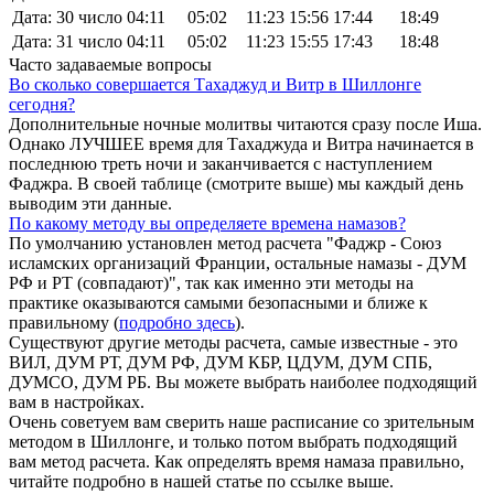
Дата: 30 число
04:11
05:02
11:23
15:56
17:44
18:49
Дата: 31 число
04:11
05:02
11:23
15:55
17:43
18:48
Часто задаваемые вопросы
Во сколько совершается Тахаджуд и Витр в Шиллонге
сегодня?
Дополнительные ночные молитвы читаются сразу после Иша.
Однако ЛУЧШЕЕ время для Тахаджуда и Витра начинается в
последнюю треть ночи и заканчивается с наступлением
Фаджра. В своей таблице (смотрите выше) мы каждый день
выводим эти данные.
По какому методу вы определяете времена намазов?
По умолчанию установлен метод расчета "Фаджр - Союз
исламских организаций Франции, остальные намазы - ДУМ
РФ и РТ (совпадают)", так как именно эти методы на
практике оказываются самыми безопасными и ближе к
правильному (
подробно здесь
).
Существуют другие методы расчета, самые известные - это
ВИЛ, ДУМ РТ, ДУМ РФ, ДУМ КБР, ЦДУМ, ДУМ СПБ,
ДУМСО, ДУМ РБ. Вы можете выбрать наиболее подходящий
вам в настройках.
Очень советуем вам сверить наше расписание со зрительным
методом в Шиллонге, и только потом выбрать подходящий
вам метод расчета. Как определять время намаза правильно,
читайте подробно в нашей статье по ссылке выше.