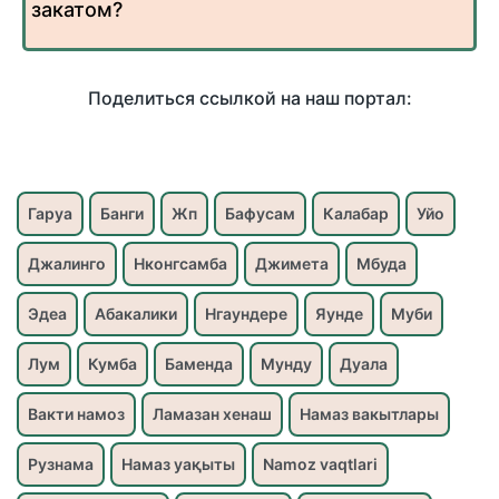
закатом?
Поделиться ссылкой на наш портал:
Гаруа
Банги
Жп
Бафусам
Калабар
Уйо
Джалинго
Нконгсамба
Джимета
Мбуда
Эдеа
Абакалики
Нгаундере
Яунде
Муби
Лум
Кумба
Баменда
Мунду
Дуала
Вакти намоз
Ламазан хенаш
Намаз вакытлары
Рузнама
Намаз уақыты
Namoz vaqtlari