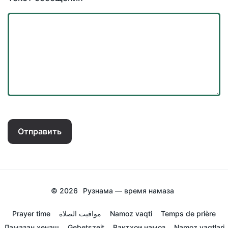
Отправить
© 2026
Рузнама — время намаза
Prayer time
مواقيت الصلاة
Namoz vaqti
Temps de prière
Ламазан хенаш
Gebetszeit
Вактхои намоз
Namoz vaqtlari