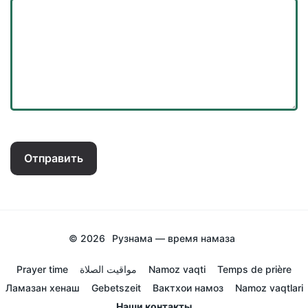
Отправить
© 2026
Рузнама — время намаза
Prayer time
مواقيت الصلاة
Namoz vaqti
Temps de prière
Ламазан хенаш
Gebetszeit
Вактхои намоз
Namoz vaqtlari
Наши контакты