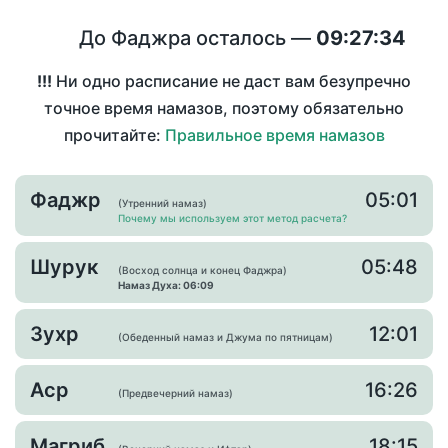
До Фаджра осталось —
09:27:33
!!!
Ни одно расписание не даст вам безупречно
точное время намазов, поэтому обязательно
прочитайте:
Правильное время намазов
Фаджр
05:01
(Утренний намаз)
Почему мы используем этот метод расчета?
Шурук
05:48
(Восход солнца и конец Фаджра)
Намаз Духа: 06:09
Зухр
12:01
(Обеденный намаз и Джума по пятницам)
Аср
16:26
(Предвечерний намаз)
Магриб
18:15