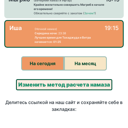
(Вечерний намаз и Ифтар)
Крайне желательно совершить Магриб в начале
его времени!
Обязательно сверяйте с закатом (
Зачем?
)
Иша
19:15
(Ночной намаз)
Середина ночи:
23:38
Лучшее время для Тахаджуда и Витра
начинается: 01:25
На сегодня
На месяц
Изменить метод расчета намаза
Делитесь ссылкой на наш сайт и сохраняйте себе в
закладках: