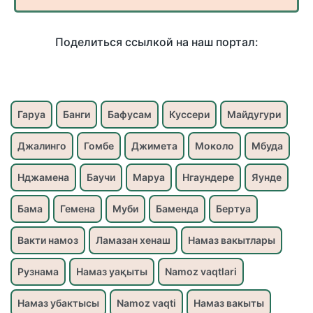
Поделиться ссылкой на наш портал:
Гаруа
Банги
Бафусам
Куссери
Майдугури
Джалинго
Гомбе
Джимета
Моколо
Мбуда
Нджамена
Баучи
Маруа
Нгаундере
Яунде
Бама
Гемена
Муби
Баменда
Бертуа
Вакти намоз
Ламазан хенаш
Намаз вакытлары
Рузнама
Намаз уақыты
Namoz vaqtlari
Намаз убактысы
Namoz vaqti
Намаз вакыты