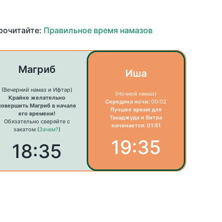
прочитайте:
Правильное время намазов
Магриб
Иша
(Вечерний намаз и Ифтар)
(Ночной намаз)
Крайне желательно
Середина ночи:
00:02
совершить Магриб в начале
Лучшее время для
его времени!
Тахаджуда и Витра
Обязательно сверяйте с
начинается: 01:51
закатом (
Зачем?
)
19:35
18:35