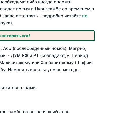
необходимо либо иногда сверять
овпадает время в Нконгсамбе со временем в
й запас оставлять - подробно читайте
по
рука).
 потерять его!
, Аср (послеобеденный номоз), Магриб,
зы - ДУМ РФ и РТ (совпадают)». Период
 Маликитскому или Ханбалитскому (Шафии,
абу. Изменить используемые методы
вяжитесь с нами.
Нконгсамбе на сегодняшний день