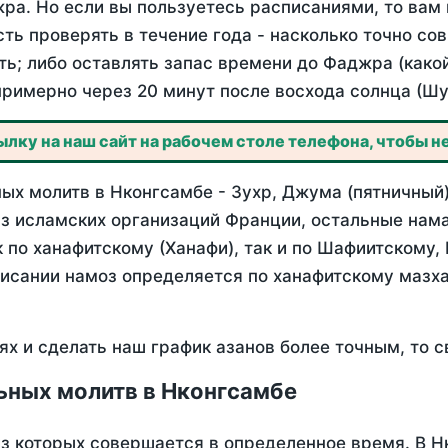
ра. Но если вы пользуетесь расписаниями, то вам 
сть проверять в течение года - насколько точно с
ть; либо оставлять запас времени до Фаджра (како
примерно через 20 минут после восхода солнца (Шу
лку на наш сайт на рабочем столе телефона, чтобы не
ых молитв в Нконгсамбе - Зухр, Джума (пятничный)
з исламских организаций Франции, остальные нама
 по ханафитскому (Ханафи), так и по Шафиитскому,
писании намоз определяется по ханафитскому мазх
ях и сделать наш график азанов более точным, то с
ьных молитв в Нконгсамбе
из которых совершается в определенное время. В 