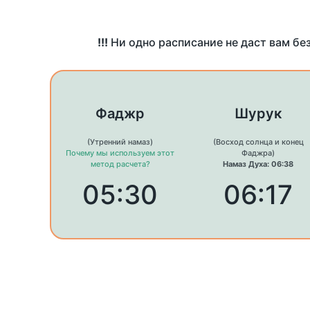
!!!
Ни одно расписание не даст вам бе
Фаджр
Шурук
(Утренний намаз)
(Восход солнца и конец
Почему мы используем этот
Фаджра)
метод расчета?
Намаз Духа: 06:38
05:30
06:17