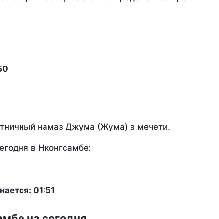
50
ятничный намаз Джума (Жума) в мечети.
егодня в Нконгсамбе:
ается: 01:51
амбе на сегодня