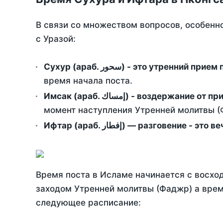
В связи со множеством вопросов, особенн
с Уразой:
Сухур (араб. سحور) - это утренний при
время начала поста.
Имсак (араб. إمساك) - возд
момент наступления Утренней молитвы (Ф
Ифтар (араб. إفطار) — разговение
Время поста в Исламе начинается с восход
заходом Утренней молитвы (Фаджр) а врем
следующее расписание: