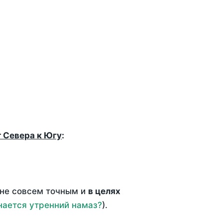
т Севера к Югу
:
 не совсем точным и
в целях
нается утренний намаз?
).