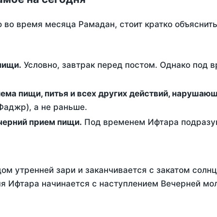
о во время месяца Рамадан, стоит кратко объясни
ем пищи.
Условно, завтрак перед постом. Однако под 
ержание от приема пищи, питья и всех других действий, наруша
аджр), а не раньше.
 - это вечерний прием пищи.
Под временем Ифтара подразум
ом утренней зари и заканчивается с закатом солнц
я Ифтара начинается с наступлением Вечерней мол