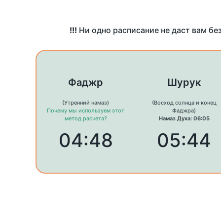
!!!
Ни одно расписание не даст вам бе
Фаджр
Шурук
(Утренний намаз)
(Восход солнца и конец
Почему мы используем этот
Фаджра)
метод расчета?
Намаз Духа: 06:05
04:48
05:44