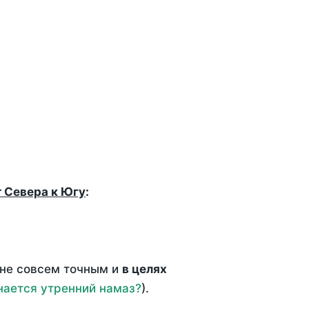
т Севера к Югу
:
 не совсем точным и
в целях
нается утренний намаз?
).