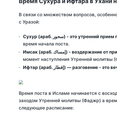
Время Сухура и Ифтара в Ухани н
В связи со множеством вопросов, особенн
с Уразой:
Сухур (араб. سحور) - это утренний при
время начала поста.
Имсак (араб. إمساك) - возд
момент наступления Утренней молитвы (Ф
Ифтар (араб. إفطار) — разговение
Время поста в Исламе начинается с восход
заходом Утренней молитвы (Фаджр) а врем
следующее расписание: