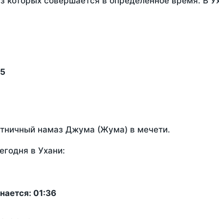
из которых совершается в определенное время. В У
15
ятничный намаз Джума (Жума) в мечети.
егодня в Ухани:
нается: 01:36