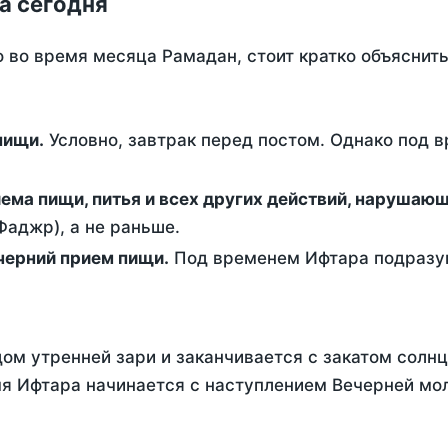
а сегодня
о во время месяца Рамадан, стоит кратко объясни
ем пищи.
Условно, завтрак перед постом. Однако под 
ержание от приема пищи, питья и всех других действий, наруша
аджр), а не раньше.
 - это вечерний прием пищи.
Под временем Ифтара подразум
ом утренней зари и заканчивается с закатом солнц
я Ифтара начинается с наступлением Вечерней моли