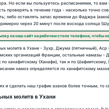
ра. Но если вы пользуетесь расписаниями, то вам 
сть проверять в течение года - насколько точно со
ть; либо оставлять запас времени до Фаджра (како
примерно через 20 минут после восхода солнца (Шу
лку на наш сайт на рабочем столе телефона, чтобы не
х молитв в Ухани - Зухр, Джума (пятничный), Аср 
мских организаций Франции, остальные намазы - Д
 по ханафитскому (Ханафи), так и по Шафиитскому,
писании намоз определяется по ханафитскому мазх
ях и сделать наш график азанов более точным, то с
ьных молитв в Ухани