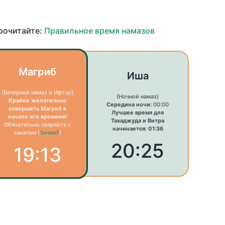
прочитайте:
Правильное время намазов
Магриб
Иша
(Вечерний намаз и Ифтар)
(Ночной намаз)
Крайне желательно
Середина ночи:
00:00
совершить Магриб в
Лучшее время для
начале его времени!
Тахаджуда и Витра
Обязательно сверяйте с
начинается: 01:36
закатом (
Зачем?
)
20:25
19:13