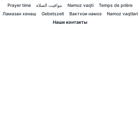
Prayer time
مواقيت الصلاة
Namoz vaqti
Temps de prière
Ламазан хенаш
Gebetszeit
Вактхои намоз
Namoz vaqtlari
Наши контакты