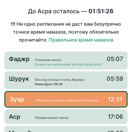
До Асра осталось —
01:51:26
!!!
Ни одно расписание не даст вам безупречно
точное время намазов, поэтому обязательно
прочитайте:
Правильное время намазов
Фаджр
05:07
(Утренний намаз)
Почему мы используем этот метод расчета?
Шурук
05:59
(Восход солнца и конец Фаджра)
Намаз Духа: 06:20
Зухр
12:31
(Обеденный намаз и Джума по пятницам)
Аср
17:06
(Предвечерний намаз)