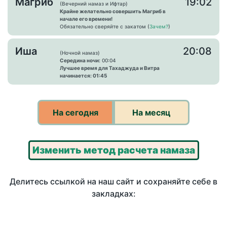
Магриб
19:02
(Вечерний намаз и Ифтар)
Крайне желательно совершить Магриб в
начале его времени!
Обязательно сверяйте с закатом (
Зачем?
)
Иша
20:08
(Ночной намаз)
Середина ночи:
00:04
Лучшее время для Тахаджуда и Витра
начинается: 01:45
На сегодня
На месяц
Изменить метод расчета намаза
Делитесь ссылкой на наш сайт и сохраняйте себе в
закладках: