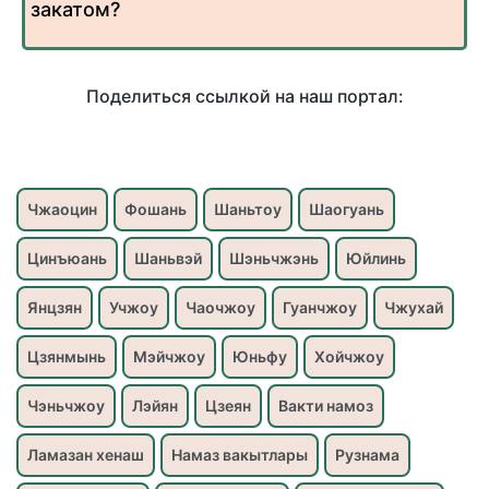
закатом?
Поделиться ссылкой на наш портал:
Чжаоцин
Фошань
Шаньтоу
Шаогуань
Цинъюань
Шаньвэй
Шэньчжэнь
Юйлинь
Янцзян
Учжоу
Чаочжоу
Гуанчжоу
Чжухай
Цзянмынь
Мэйчжоу
Юньфу
Хойчжоу
Чэньчжоу
Лэйян
Цзеян
Вакти намоз
Ламазан хенаш
Намаз вакытлары
Рузнама