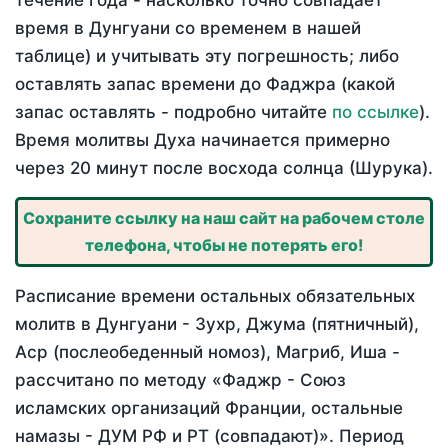
течение года - насколько точно совпадает
время в Дунгуани со временем в нашей
таблице) и учитывать эту погрешность; либо
оставлять запас времени до Фаджра (какой
запас оставлять - подробно читайте
по ссылке
).
Время молитвы Духа начинается примерно
через 20 минут после восхода солнца (Шурука).
Сохраните ссылку на наш сайт на рабочем столе
телефона, чтобы не потерять его!
Расписание времени остальных обязательных
молитв в Дунгуани - Зухр, Джума (пятничный),
Аср (послеобеденный номоз), Магриб, Иша -
рассчитано по методу «Фаджр - Союз
исламских организаций Франции, остальные
намазы - ДУМ РФ и РТ (совпадают)». Период