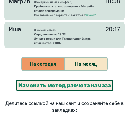
Магриб
18:58
(Вечерний намаз и Ифтар)
Крайне желательно совершить Магриб в
начале его времени!
Обязательно сверяйте с закатом (
Зачем?
)
Иша
20:17
(Ночной намаз)
Середина ночи:
23:33
Лучшее время для Тахаджуда и Витра
начинается: 01:05
На сегодня
На месяц
Изменить метод расчета намаза
Делитесь ссылкой на наш сайт и сохраняйте себе в
закладках: