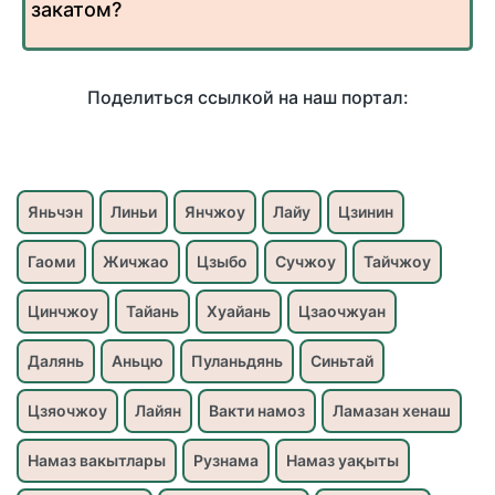
закатом?
Поделиться ссылкой на наш портал:
Яньчэн
Линьи
Янчжоу
Лайу
Цзинин
Гаоми
Жичжао
Цзыбо
Сучжоу
Тайчжоу
Цинчжоу
Тайань
Хуайань
Цзаочжуан
Далянь
Аньцю
Пуланьдянь
Синьтай
Цзяочжоу
Лайян
Вакти намоз
Ламазан хенаш
Намаз вакытлары
Рузнама
Намаз уақыты