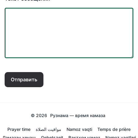
Отправить
© 2026
Рузнама — время намаза
Prayer time
مواقيت الصلاة
Namoz vaqti
Temps de prière
Ламазан хенаш
Gebetszeit
Вактхои намоз
Namoz vaqtlari