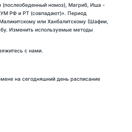
р (послеобеденный номоз), Магриб, Иша -
УМ РФ и РТ (совпадают)». Период
 Маликитскому или Ханбалитскому (Шафии,
абу. Изменить используемые методы
вяжитесь с нами.
емене на сегодняшний день расписание