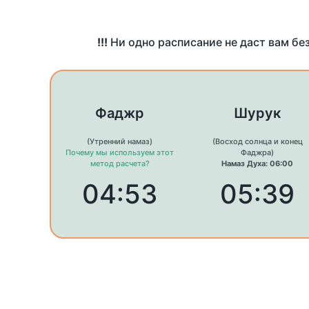
!!!
Ни одно расписание не даст вам бе
Фаджр
Шурук
(Утренний намаз)
(Восход солнца и конец
Почему мы используем этот
Фаджра)
метод расчета?
Намаз Духа: 06:00
04:53
05:39