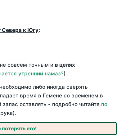
т Севера к Югу
:
 не совсем точным и
в целях
нается утренний намаз?
).
необходимо либо иногда сверять
впадает время в Гемене со временем в
й запас оставлять - подробно читайте
по
рука).
 потерять его!