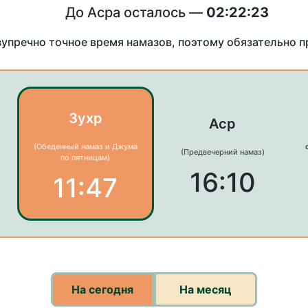
До Асра осталось —
02:22:23
зупречно точное время намазов, поэтому обязательно 
Зухр
Аср
(Обеденный намаз и Джума
(Предвечерний намаз)
по пятницам)
16:10
11:47
На сегодня
На месяц