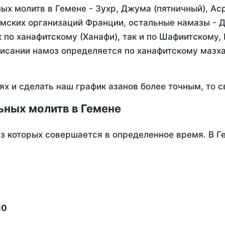
х молитв в Гемене - Зухр, Джума (пятничный), Ас
мских организаций Франции, остальные намазы - Д
 по ханафитскому (Ханафи), так и по Шафиитскому,
писании намоз определяется по ханафитскому мазх
ях и сделать наш график азанов более точным, то с
ьных молитв в Гемене
из которых совершается в определенное время. В Г
10