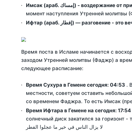
Имсак (араб. إمساك) - возд
момент наступления Утренней молитвы (Ф
Ифтар (араб. إفطار) — разговение
Время поста в Исламе начинается с восход
заходом Утренней молитвы (Фаджр) а врем
следующее расписание:
Время Сухура в Гемене сегодня:
04:53
. 
местности, советуем оставить небольшой
со временем Фаджра. То есть Имсак (пре
Время Ифтара в Гемене на сегодня:
17:54
солнечный диск закатился за горизонт - 
لا يزال الناس في خير ما عجلوا الفطر