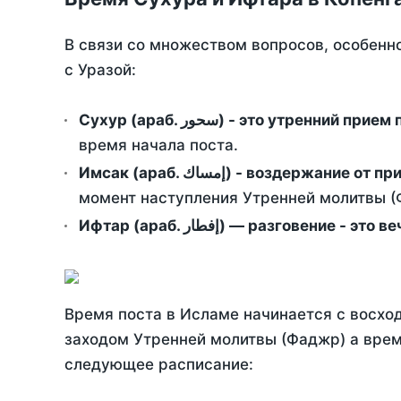
В связи со множеством вопросов, особенн
с Уразой:
Сухур (араб. سحور) - это утренний при
время начала поста.
Имсак (араб. إمساك) - возд
момент наступления Утренней молитвы (Ф
Ифтар (араб. إفطار) — разговение
Время поста в Исламе начинается с восход
заходом Утренней молитвы (Фаджр) а врем
следующее расписание: