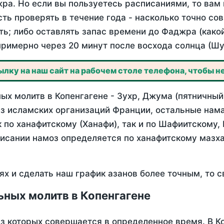
ра. Но если вы пользуетесь расписаниями, то вам 
сть проверять в течение года - насколько точно со
ть; либо оставлять запас времени до Фаджра (како
примерно через 20 минут после восхода солнца (Шу
лку на наш сайт на рабочем столе телефона, чтобы не
х молитв в Копенгагене - Зухр, Джума (пятничный)
з исламских организаций Франции, остальные нама
 по ханафитскому (Ханафи), так и по Шафиитскому,
писании намоз определяется по ханафитскому мазх
ях и сделать наш график азанов более точным, то с
ьных молитв в Копенгагене
из которых совершается в определенное время. В К