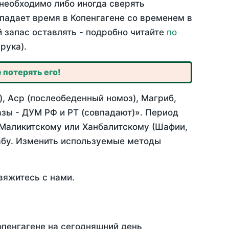
необходимо либо иногда сверять
впадает время в Копенгагене со временем в
й запас оставлять - подробно читайте
по
рука).
 потерять его!
, Аср (послеобеденный номоз), Магриб,
зы - ДУМ РФ и РТ (совпадают)». Период
 Маликитскому или Ханбалитскому (Шафии,
абу. Изменить используемые методы
вяжитесь с нами.
опенгагене на сегодняшний день