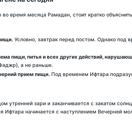
о во время месяца Рамадан, стоит кратко объясни
ем пищи.
Условно, завтрак перед постом. Однако под 
ержание от приема пищи, питья и всех других действий, наруша
аджр), а не раньше.
 - это вечерний прием пищи.
Под временем Ифтара подразум
ом утренней зари и заканчивается с закатом солнц
я Ифтара начинается с наступлением Вечерней моли