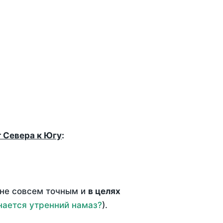
т Севера к Югу
:
 не совсем точным и
в целях
нается утренний намаз?
).