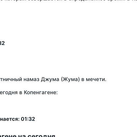
32
ятничный намаз Джума (Жума) в мечети.
егодня в Копенгагене:
нается: 01:32
гене на сегодня