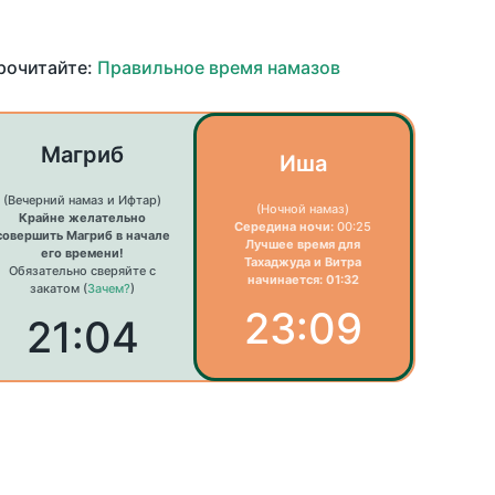
прочитайте:
Правильное время намазов
Магриб
Иша
(Вечерний намаз и Ифтар)
(Ночной намаз)
Крайне желательно
Середина ночи:
00:25
совершить Магриб в начале
Лучшее время для
его времени!
Тахаджуда и Витра
Обязательно сверяйте с
начинается: 01:32
закатом (
Зачем?
)
23:09
21:04