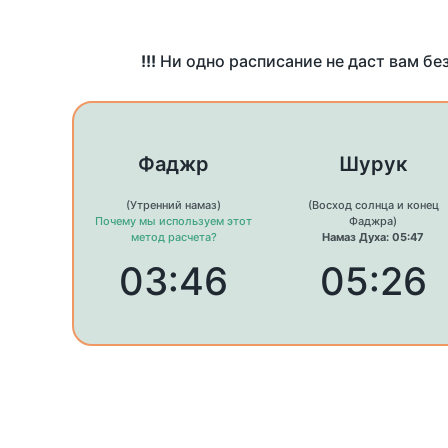
!!!
Ни одно расписание не даст вам бе
Фаджр
Шурук
(Утренний намаз)
(Восход солнца и конец
Почему мы используем этот
Фаджра)
метод расчета?
Намаз Духа: 05:47
03:46
05:26