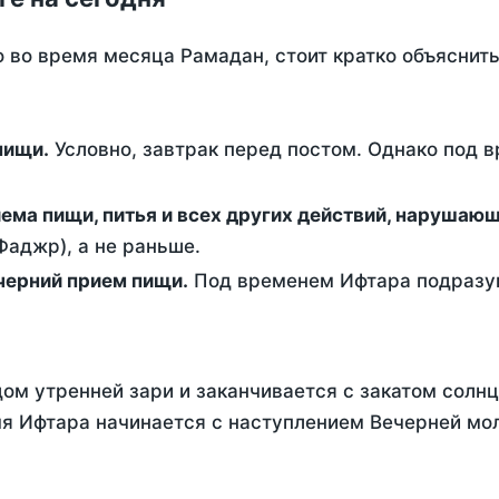
о во время месяца Рамадан, стоит кратко объясни
ем пищи.
Условно, завтрак перед постом. Однако под 
ержание от приема пищи, питья и всех других действий, наруша
аджр), а не раньше.
 - это вечерний прием пищи.
Под временем Ифтара подразум
ом утренней зари и заканчивается с закатом солнц
я Ифтара начинается с наступлением Вечерней мол