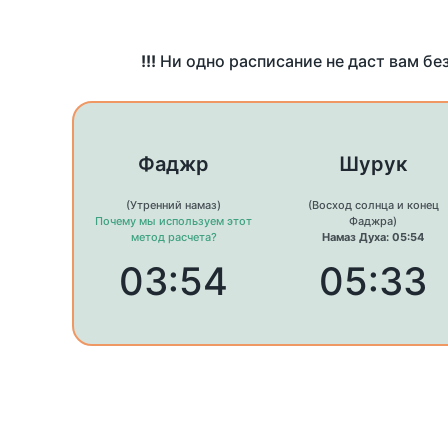
!!!
Ни одно расписание не даст вам бе
Фаджр
Шурук
(Утренний намаз)
(Восход солнца и конец
Почему мы используем этот
Фаджра)
метод расчета?
Намаз Духа: 05:54
03:54
05:33