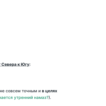
т Севера к Югу
:
 не совсем точным и
в целях
нается утренний намаз?
).