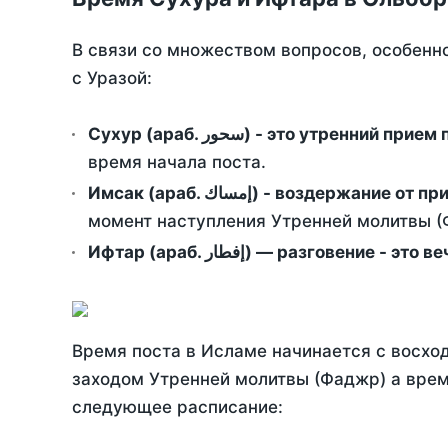
В связи со множеством вопросов, особенн
с Уразой:
Сухур (араб. سحور) - это утренний при
время начала поста.
Имсак (араб. إمساك) - возд
момент наступления Утренней молитвы (Ф
Ифтар (араб. إفطار) — разговение
Время поста в Исламе начинается с восход
заходом Утренней молитвы (Фаджр) а врем
следующее расписание: