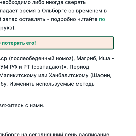
необходимо либо иногда сверять
овпадает время в Ольборге со временем в
й запас оставлять - подробно читайте
по
рука).
 потерять его!
Аср (послеобеденный номоз), Магриб, Иша -
УМ РФ и РТ (совпадают)». Период
 Маликитскому или Ханбалитскому (Шафии,
абу. Изменить используемые методы
вяжитесь с нами.
Ольборге на сегодняшний день расписание