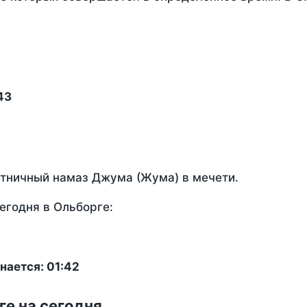
43
ятничный намаз Джума (Жума) в мечети.
егодня в Ольборге:
нается: 01:42
ге на сегодня