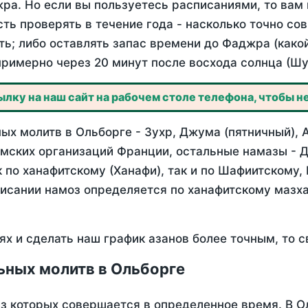
ра. Но если вы пользуетесь расписаниями, то вам 
сть проверять в течение года - насколько точно с
ть; либо оставлять запас времени до Фаджра (како
примерно через 20 минут после восхода солнца (Шу
лку на наш сайт на рабочем столе телефона, чтобы не
х молитв в Ольборге - Зухр, Джума (пятничный), 
мских организаций Франции, остальные намазы - Д
 по ханафитскому (Ханафи), так и по Шафиитскому,
писании намоз определяется по ханафитскому мазх
ях и сделать наш график азанов более точным, то с
ьных молитв в Ольборге
из которых совершается в определенное время. В 