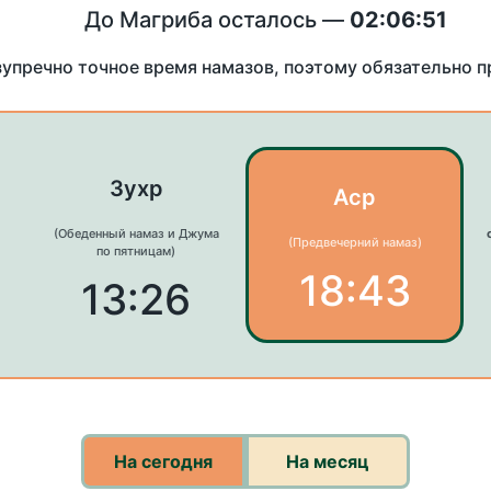
До Магриба осталось —
02:06:51
зупречно точное время намазов, поэтому обязательно 
Зухр
Аср
(Обеденный намаз и Джума
(Предвечерний намаз)
по пятницам)
18:43
13:26
На сегодня
На месяц