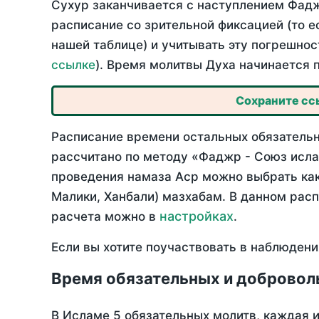
Сухур заканчивается с наступлением Фадж
расписание со зрительной фиксацией (то е
нашей таблице) и учитывать эту погрешнос
ссылке
). Время молитвы Духа начинается 
Сохраните ссы
Расписание времени остальных обязательны
рассчитано по методу «Фаджр - Союз исла
проведения намаза Аср можно выбрать как
Малики, Ханбали) мазхабам. В данном рас
настройках
расчета можно в
.
Если вы хотите поучаствовать в наблюдени
Время обязательных и добровол
В Исламе 5 обязательных молитв, каждая 