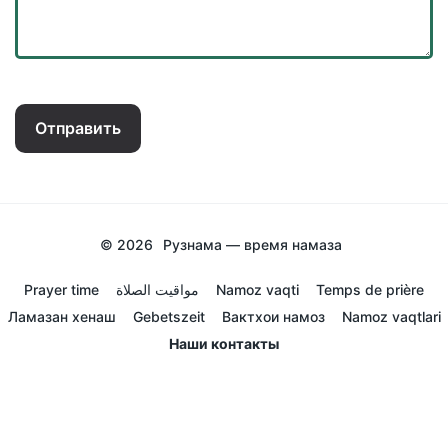
Отправить
© 2026
Рузнама — время намаза
Prayer time
مواقيت الصلاة
Namoz vaqti
Temps de prière
Ламазан хенаш
Gebetszeit
Вактхои намоз
Namoz vaqtlari
Наши контакты