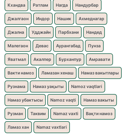
Кхандва
Ратлам
Нагда
Нандурбар
Джалгаон
Индор
Нашик
Ахмеднагар
Джална
Удджайн
Парбхани
Нандед
Малегаон
Девас
Аурангабад
Пунза
Яватмал
Акалпер
Бурханпур
Амравати
Вакти намоз
Ламазан хенаш
Намаз вакытлары
Рузнама
Намаз уақыты
Namoz vaqtlari
Намаз убактысы
Namoz vaqti
Намаз вакыты
Рузман
Таквим
Namaz vaxti
Вақти намоз
Ламаз хан
Namaz vaxtlari