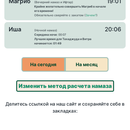
Магриб
19:01
(Вечерний намаз и Ифтар)
Крайне желательно совершить Магриб в начале
его времени!
Обязательно сверяйте с закатом (
Зачем?
)
Иша
20:06
(Ночной намаз)
Середина ночи:
00:07
Лучшее время для Тахаджуда и Витра
начинается: 01:49
На сегодня
На месяц
Изменить метод расчета намаза
Делитесь ссылкой на наш сайт и сохраняйте себе в
закладках: