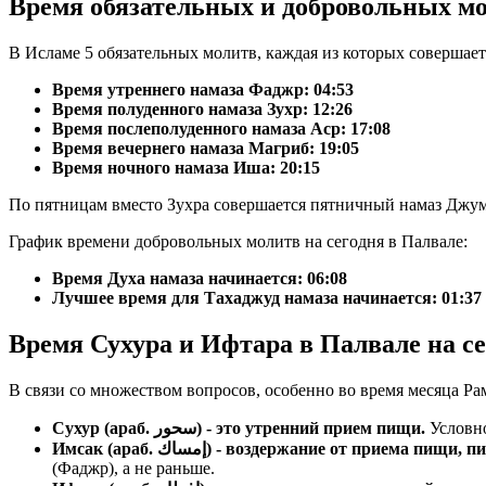
Время обязательных и добровольных м
В Исламе 5 обязательных молитв, каждая из которых совершает
Время утреннего намаза Фаджр:
04:53
Время полуденного намаза Зухр:
12:26
Время послеполуденного намаза Аср:
17:08
Время вечернего намаза Магриб:
19:05
Время ночного намаза Иша:
20:15
По пятницам вместо Зухра совершается пятничный намаз Джум
График времени добровольных молитв на сегодня в Палвале:
Время Духа намаза начинается: 06:08
Лучшее время для Тахаджуд намаза начинается: 01:37
Время Сухура и Ифтара в Палвале на с
В связи со множеством вопросов, особенно во время месяца Ра
Сухур (араб. سحور) - это утренний прием пищи.
Условно
Имсак (араб. إمساك) - воздержание от прие
(Фаджр), а не раньше.