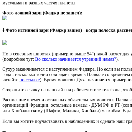
мусульман в разных частях планеты.
Фото ложной зари (Фаджр не зашел):
🠗 Фото истинной зари (Фаджр зашел) - когда полоска рассв
Но в северных широтах (примерно выше 54°) такой расчет для
(подробнее тут:
Во сколько начинается утренний намаз?
).
Сухур заканчивается с наступлением Фаджра. Но если вы польз
года - насколько точно совпадает время в Палвале со временем
читайте
по ссылке
). Время молитвы Духа начинается примерно 
Сохраните ссылку на наш сайт на рабочем столе телефона, чтоб
Расписание времени остальных обязательных молитв в Палвале
организаций Франции, остальные намазы - ДУМ РФ и РТ (совп
или Ханбалитскому (Шафии, Малики, Ханбали) мазхабам. В да
Если вы хотите поучаствовать в наблюдениях и сделать наш гра