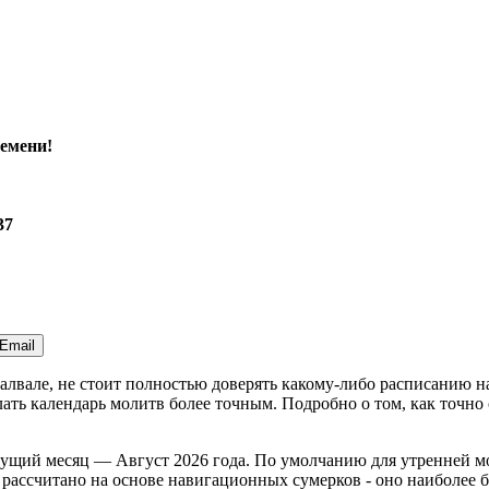
емени!
37
Email
Палвале, не стоит полностью доверять какому-либо расписанию 
ть календарь молитв более точным. Подробно о том, как точно 
кущий месяц —
Август 2026 года
. По умолчанию для утренней м
рассчитано на основе навигационных сумерков - оно наиболее б