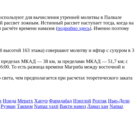
е используют для вычисления утренней молитвы в Палвале
ой рассвет ложным. Истинный рассвет наступает тогда, когда на
 расчёте времени намазов (
подробно здесь
). Именно поэтому
 высотой 163 этажа) совершают молитву и ифтар с сухуром в 3
г в пределах МКАД — 38 км, за пределами МКАД — 51,7 км; с
- 16:00. То есть разница времени Магриба между восточной и
вета, чем предполагается при расчетах теоретического заката
и
Ноида
Мератх
Хапур
Фаридабад
Нэнглой
Рохтак
Нью-Дели
Рузман
Таквим
Namaz vaxti
Вақти намоз
Ламаз хан
Namaz