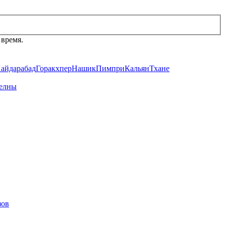
 время.
айдарабад
Горакхпер
Нашик
Пимпри
Кальян
Тхане
елны
зов