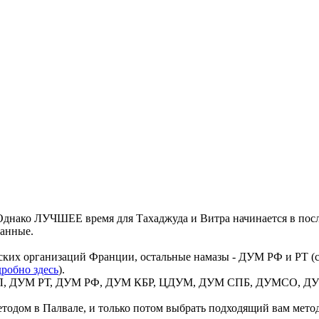
днако ЛУЧШЕЕ время для Тахаджуда и Витра начинается в посл
данные.
ких организаций Франции, остальные намазы - ДУМ РФ и РТ (со
робно здесь
).
 ВИЛ, ДУМ РТ, ДУМ РФ, ДУМ КБР, ЦДУМ, ДУМ СПБ, ДУМСО, ДУМ
тодом в Палвале, и только потом выбрать подходящий вам метод 