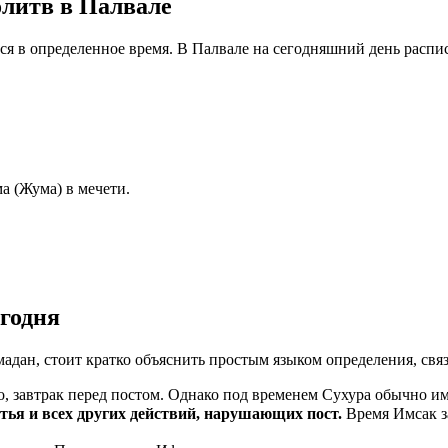
олитв в Палвале
ся в определенное время. В Палвале на сегодняшний день распи
а (Жума) в мечети.
егодня
мадан, стоит кратко объяснить простым языком определения, свя
, завтрак перед постом. Однако под временем Сухура обычно им
ма пищи, питья и всех других действий, нарушающих пост.
Время Имсак з