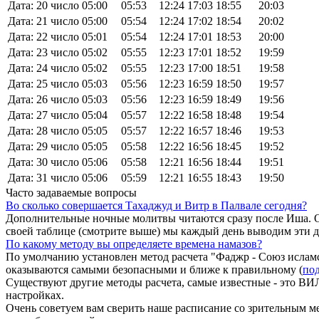
Дата: 20 число
05:00
05:53
12:24
17:03
18:55
20:03
Дата: 21 число
05:00
05:54
12:24
17:02
18:54
20:02
Дата: 22 число
05:01
05:54
12:24
17:01
18:53
20:00
Дата: 23 число
05:02
05:55
12:23
17:01
18:52
19:59
Дата: 24 число
05:02
05:55
12:23
17:00
18:51
19:58
Дата: 25 число
05:03
05:56
12:23
16:59
18:50
19:57
Дата: 26 число
05:03
05:56
12:23
16:59
18:49
19:56
Дата: 27 число
05:04
05:57
12:22
16:58
18:48
19:54
Дата: 28 число
05:05
05:57
12:22
16:57
18:46
19:53
Дата: 29 число
05:05
05:58
12:22
16:56
18:45
19:52
Дата: 30 число
05:06
05:58
12:21
16:56
18:44
19:51
Дата: 31 число
05:06
05:59
12:21
16:55
18:43
19:50
Часто задаваемые вопросы
Во сколько совершается Тахаджуд и Витр в Палвале сегодня?
Дополнительные ночные молитвы читаются сразу после Иша. О
своей таблице (смотрите выше) мы каждый день выводим эти 
По какому методу вы определяете времена намазов?
По умолчанию установлен метод расчета "Фаджр - Союз исламс
оказываются самыми безопасными и ближе к правильному (
под
Существуют другие методы расчета, самые известные - это
настройках.
Очень советуем вам сверить наше расписание со зрительным ме