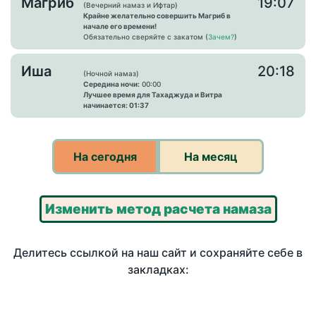
Магриб
19:07
(Вечерний намаз и Ифтар)
Крайне желательно совершить Магриб в
начале его времени!
Обязательно сверяйте с закатом (
Зачем?
)
Иша
20:18
(Ночной намаз)
Середина ночи:
00:00
Лучшее время для Тахаджуда и Витра
начинается: 01:37
На сегодня
На месяц
Изменить метод расчета намаза
Делитесь ссылкой на наш сайт и сохраняйте себе в
закладках: