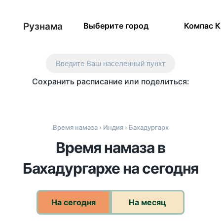
Рузнама
Выберите город
Компас 
Введите Ваш населенный пункт
Сохранить расписание или поделиться:
Время намаза
›
Индия
› Бахадургарх
Время намаза в
Бахадургархе на сегодня
На сегодня
На месяц