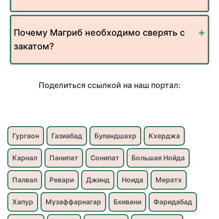
Почему Магриб необходимо сверять с
закатом?
Поделиться ссылкой на наш портал:
Гургаон
Газиабад
Буландшахр
Кхерджа
Карнал
Панипат
Сонипат
Большая Нойда
Палвал
Ревари
Джинд
Ноида
Мератх
Хапур
Музаффарнагар
Бхивани
Фаридабад