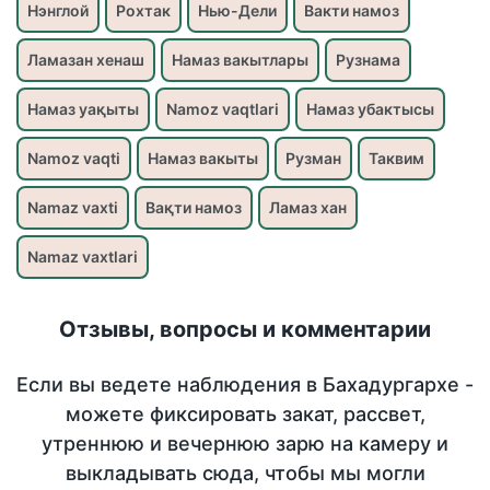
Нэнглой
Рохтак
Нью-Дели
Вакти намоз
Ламазан хенаш
Намаз вакытлары
Рузнама
Намаз уақыты
Namoz vaqtlari
Намаз убактысы
Namoz vaqti
Намаз вакыты
Рузман
Таквим
Namaz vaxti
Вақти намоз
Ламаз хан
Namaz vaxtlari
Отзывы, вопросы и комментарии
Если вы ведете наблюдения в Бахадургархе -
можете фиксировать закат, рассвет,
утреннюю и вечернюю зарю на камеру и
выкладывать сюда, чтобы мы могли