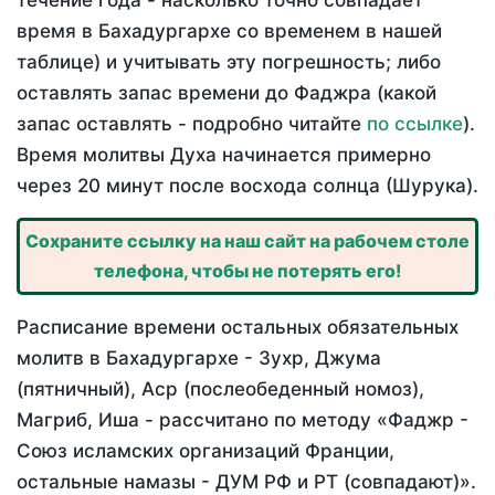
течение года - насколько точно совпадает
время в Бахадургархе со временем в нашей
таблице) и учитывать эту погрешность; либо
оставлять запас времени до Фаджра (какой
запас оставлять - подробно читайте
по ссылке
).
Время молитвы Духа начинается примерно
через 20 минут после восхода солнца (Шурука).
Сохраните ссылку на наш сайт на рабочем столе
телефона, чтобы не потерять его!
Расписание времени остальных обязательных
молитв в Бахадургархе - Зухр, Джума
(пятничный), Аср (послеобеденный номоз),
Магриб, Иша - рассчитано по методу «Фаджр -
Союз исламских организаций Франции,
остальные намазы - ДУМ РФ и РТ (совпадают)».