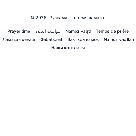
© 2026
Рузнама — время намаза
Prayer time
مواقيت الصلاة
Namoz vaqti
Temps de prière
Ламазан хенаш
Gebetszeit
Вактхои намоз
Namoz vaqtlari
Наши контакты