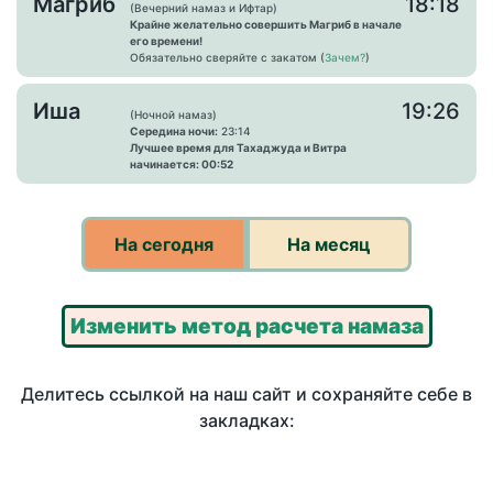
Магриб
18:18
(Вечерний намаз и Ифтар)
Крайне желательно совершить Магриб в начале
его времени!
Обязательно сверяйте с закатом (
Зачем?
)
Иша
19:26
(Ночной намаз)
Середина ночи:
23:14
Лучшее время для Тахаджуда и Витра
начинается: 00:52
На сегодня
На месяц
Изменить метод расчета намаза
Делитесь ссылкой на наш сайт и сохраняйте себе в
закладках: