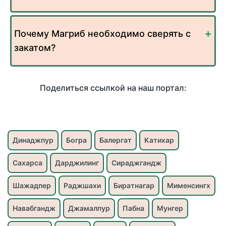
Почему Магриб необходимо сверять с
закатом?
Поделиться ссылкой на наш портал:
Динаджпур
Богра
Балергат
Катихар
Сахарса
Дарджилинг
Сираджгандж
Шажадпер
Раджшахи
Биратнагар
Мименсингх
Навабгандж
Джамалпур
Пабна
Мунгер