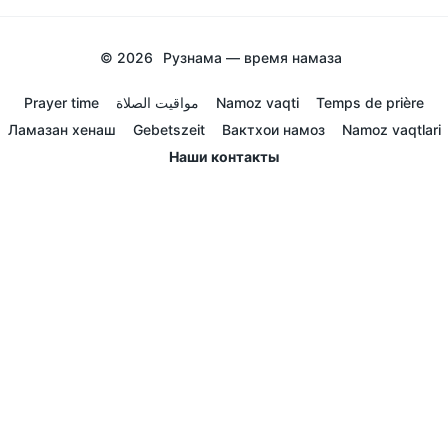
© 2026
Рузнама — время намаза
Prayer time
مواقيت الصلاة
Namoz vaqti
Temps de prière
Ламазан хенаш
Gebetszeit
Вактхои намоз
Namoz vaqtlari
Наши контакты