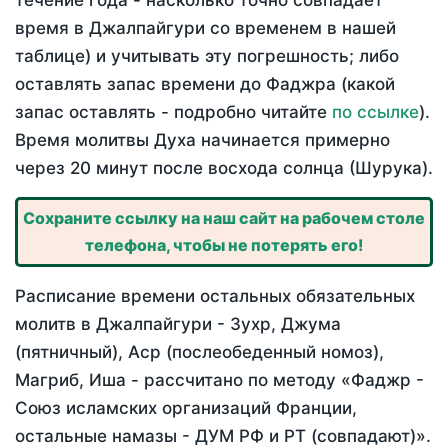
течение года - насколько точно совпадает
время в Джалпайгури со временем в нашей
таблице) и учитывать эту погрешность; либо
оставлять запас времени до Фаджра (какой
запас оставлять - подробно читайте
по ссылке
).
Время молитвы Духа начинается примерно
через 20 минут после восхода солнца (Шурука).
Сохраните ссылку на наш сайт на рабочем столе
телефона, чтобы не потерять его!
Расписание времени остальных обязательных
молитв в Джалпайгури - Зухр, Джума
(пятничный), Аср (послеобеденный номоз),
Магриб, Иша - рассчитано по методу «Фаджр -
Союз исламских организаций Франции,
остальные намазы - ДУМ РФ и РТ (совпадают)».