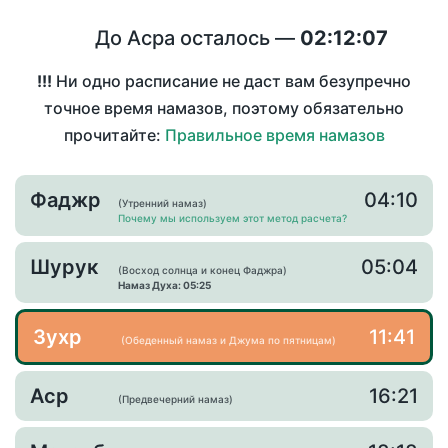
До Асра осталось —
02:12:06
!!!
Ни одно расписание не даст вам безупречно
точное время намазов, поэтому обязательно
прочитайте:
Правильное время намазов
Фаджр
04:10
(Утренний намаз)
Почему мы используем этот метод расчета?
Шурук
05:04
(Восход солнца и конец Фаджра)
Намаз Духа: 05:25
Зухр
11:41
(Обеденный намаз и Джума по пятницам)
Аср
16:21
(Предвечерний намаз)