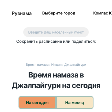
Рузнама
Выберите город
Компас 
Введите Ваш населенный пункт
Сохранить расписание или поделиться:
Время намаза
›
Индия
› Джалпайгури
Время намаза в
Джалпайгури на сегодня
На сегодня
На месяц