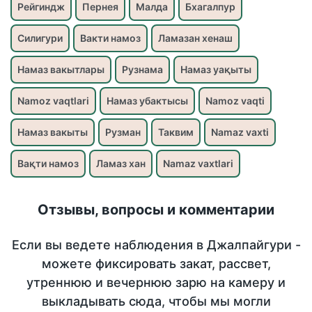
Рейгиндж
Пернея
Малда
Бхагалпур
Силигури
Вакти намоз
Ламазан хенаш
Намаз вакытлары
Рузнама
Намаз уақыты
Namoz vaqtlari
Намаз убактысы
Namoz vaqti
Намаз вакыты
Рузман
Таквим
Namaz vaxti
Вақти намоз
Ламаз хан
Namaz vaxtlari
Отзывы, вопросы и комментарии
Если вы ведете наблюдения в Джалпайгури -
можете фиксировать закат, рассвет,
утреннюю и вечернюю зарю на камеру и
выкладывать сюда, чтобы мы могли