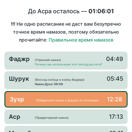
До Асра осталось —
01:06:01
!!!
Ни одно расписание не даст вам безупречно
точное время намазов, поэтому обязательно
прочитайте:
Правильное время намазов
Фаджр
04:49
(Утренний намаз)
Почему мы используем этот метод расчета?
Шурук
05:45
(Восход солнца и конец Фаджра)
Намаз Духа: 06:06
Зухр
12:28
(Обеденный намаз и Джума по пятницам)
Аср
17:13
(Предвечерний намаз)