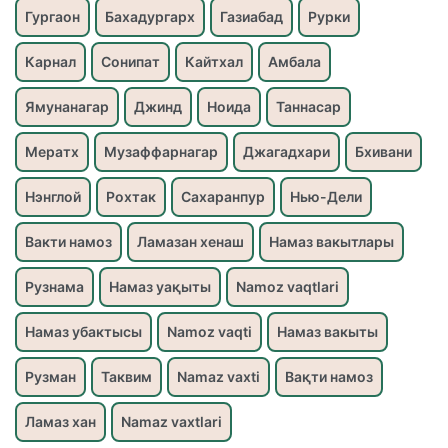
Гургаон
Бахадургарх
Газиабад
Рурки
Карнал
Сонипат
Кайтхал
Амбала
Ямунанагар
Джинд
Ноида
Таннасар
Мератх
Музаффарнагар
Джагадхари
Бхивани
Нэнглой
Рохтак
Сахаранпур
Нью-Дели
Вакти намоз
Ламазан хенаш
Намаз вакытлары
Рузнама
Намаз уақыты
Namoz vaqtlari
Намаз убактысы
Namoz vaqti
Намаз вакыты
Рузман
Таквим
Namaz vaxti
Вақти намоз
Ламаз хан
Namaz vaxtlari