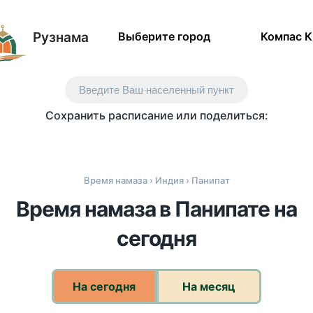
Рузнама
Выберите город
Компас 
Введите Ваш населенный пункт
Сохранить расписание или поделиться:
Время намаза
›
Индия
› Панипат
Время намаза в Панипате на
сегодня
На сегодня
На месяц