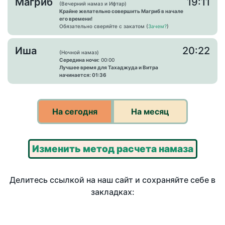
Магриб
19:11
(Вечерний намаз и Ифтар)
Крайне желательно совершить Магриб в начале
его времени!
Обязательно сверяйте с закатом (
Зачем?
)
Иша
20:22
(Ночной намаз)
Середина ночи:
00:00
Лучшее время для Тахаджуда и Витра
начинается: 01:36
На сегодня
На месяц
Изменить метод расчета намаза
Делитесь ссылкой на наш сайт и сохраняйте себе в
закладках: