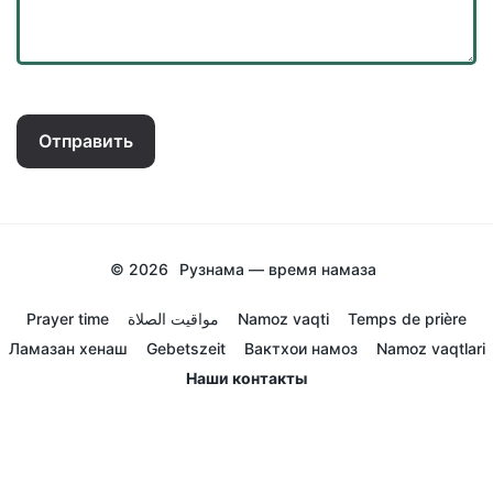
Отправить
© 2026
Рузнама — время намаза
Prayer time
مواقيت الصلاة
Namoz vaqti
Temps de prière
Ламазан хенаш
Gebetszeit
Вактхои намоз
Namoz vaqtlari
Наши контакты