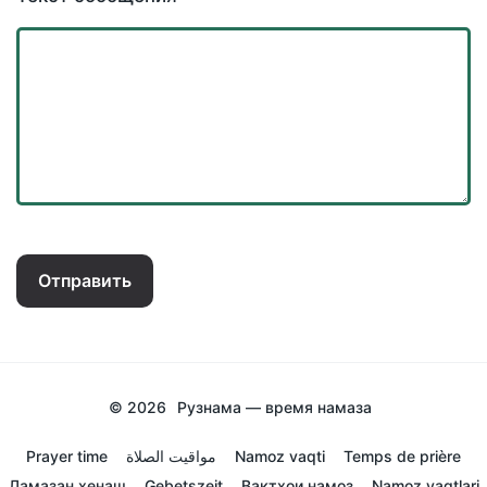
Отправить
© 2026
Рузнама — время намаза
Prayer time
مواقيت الصلاة
Namoz vaqti
Temps de prière
Ламазан хенаш
Gebetszeit
Вактхои намоз
Namoz vaqtlari