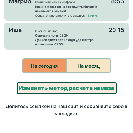
Магриб
18:56
(Вечерний намаз и Ифтар)
Крайне желательно совершить Магриб в
начале его времени!
Обязательно сверяйте с закатом (
Зачем?
)
Иша
20:15
(Ночной намаз)
Середина ночи:
23:29
Лучшее время для Тахаджуда и Витра
начинается: 01:00
На сегодня
На месяц
Изменить метод расчета намаза
Делитесь ссылкой на наш сайт и сохраняйте себе в
закладках: