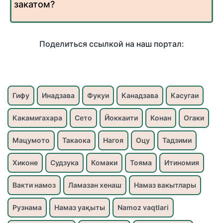
закатом?
Поделиться ссылкой на наш портал:
Гифу
Инадзава
Фукуи
Канадзава
Касугаи
Какамигахара
Сето
Йоккаити
Конан
Огаки
Мацумото
Такаока
Нагоя
Оцу
Тадзими
Хиконе
Судзука
Комаки
Тояма
Итиномия
Вакти намоз
Ламазан хенаш
Намаз вакытлары
Рузнама
Намаз уақыты
Namoz vaqtlari