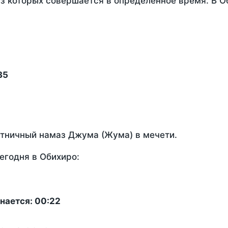
из которых совершается в определенное время. В 
35
ятничный намаз Джума (Жума) в мечети.
егодня в Обихиро:
нается: 00:22