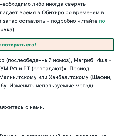
необходимо либо иногда сверять
овпадает время в Обихиро со временем в
й запас оставлять - подробно читайте
по
рука).
 потерять его!
ср (послеобеденный номоз), Магриб, Иша -
УМ РФ и РТ (совпадают)». Период
 Маликитскому или Ханбалитскому (Шафии,
абу. Изменить используемые методы
вяжитесь с нами.