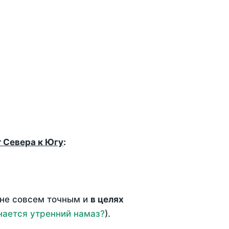
т Севера к Югу
:
 не совсем точным и
в целях
нается утренний намаз?
).