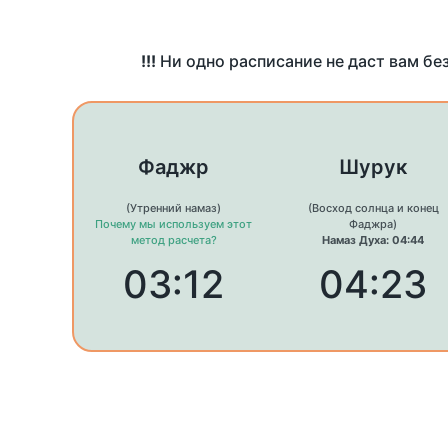
!!!
Ни одно расписание не даст вам бе
Фаджр
Шурук
(Утренний намаз)
(Восход солнца и конец
Почему мы используем этот
Фаджра)
метод расчета?
Намаз Духа: 04:44
03:12
04:23