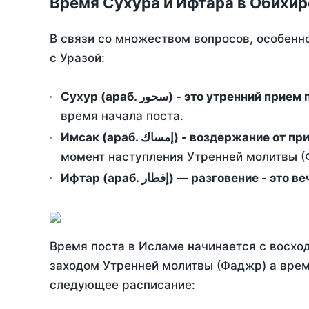
Время Сухура и Ифтара в Обихир
В связи со множеством вопросов, особенн
с Уразой:
Сухур (араб. سحور) - это утренний при
время начала поста.
Имсак (араб. إمساك) - возд
момент наступления Утренней молитвы (Ф
Ифтар (араб. إفطار) — разговение
Время поста в Исламе начинается с восход
заходом Утренней молитвы (Фаджр) а врем
следующее расписание: