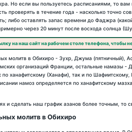
ра. Но если вы пользуетесь расписаниями, то вам 
сть проверять в течение года - насколько точно с
ть; либо оставлять запас времени до Фаджра (како
примерно через 20 минут после восхода солнца (Шу
лку на наш сайт на рабочем столе телефона, чтобы не
х молитв в Обихиро - Зухр, Джума (пятничный), А
мских организаций Франции, остальные намазы - Д
 по ханафитскому (Ханафи), так и по Шафиитскому,
писании намоз определяется по ханафитскому мазх
ях и сделать наш график азанов более точным, то с
ьных молитв в Обихиро