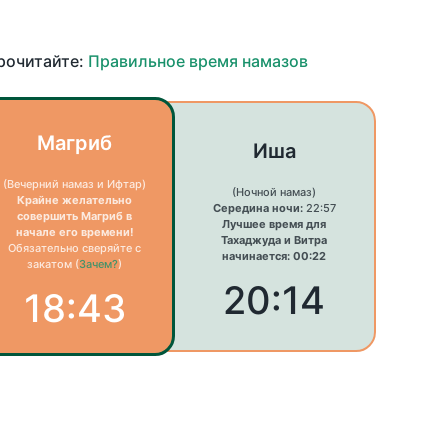
прочитайте:
Правильное время намазов
Магриб
Иша
(Вечерний намаз и Ифтар)
(Ночной намаз)
Крайне желательно
Середина ночи:
22:57
совершить Магриб в
Лучшее время для
начале его времени!
Тахаджуда и Витра
Обязательно сверяйте с
начинается: 00:22
закатом (
Зачем?
)
20:14
18:43