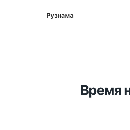
Рузнама
Время н