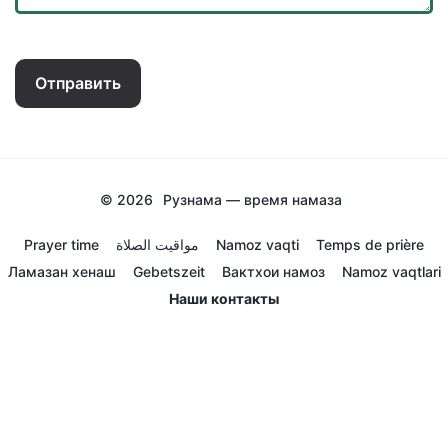
Отправить
© 2026
Рузнама — время намаза
Prayer time
مواقيت الصلاة
Namoz vaqti
Temps de prière
Ламазан хенаш
Gebetszeit
Вактхои намоз
Namoz vaqtlari
Наши контакты