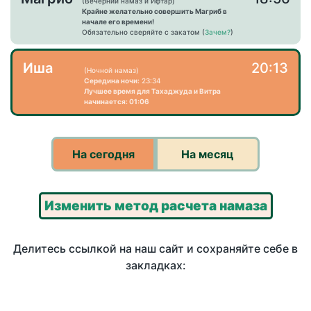
(Вечерний намаз и Ифтар)
Крайне желательно совершить Магриб в
начале его времени!
Обязательно сверяйте с закатом (
Зачем?
)
Иша
20:13
(Ночной намаз)
Середина ночи:
23:34
Лучшее время для Тахаджуда и Витра
начинается: 01:06
На сегодня
На месяц
Изменить метод расчета намаза
Делитесь ссылкой на наш сайт и сохраняйте себе в
закладках: