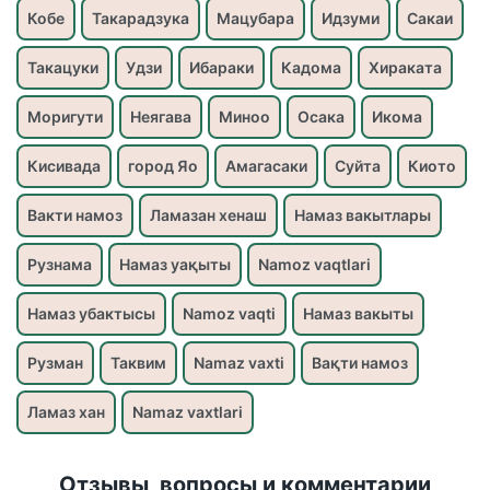
Кобе
Такарадзука
Мацубара
Идзуми
Сакаи
Такацуки
Удзи
Ибараки
Кадома
Хираката
Моригути
Неягава
Миноо
Осака
Икома
Кисивада
город Яо
Амагасаки
Суйта
Киото
Вакти намоз
Ламазан хенаш
Намаз вакытлары
Рузнама
Намаз уақыты
Namoz vaqtlari
Намаз убактысы
Namoz vaqti
Намаз вакыты
Рузман
Таквим
Namaz vaxti
Вақти намоз
Ламаз хан
Namaz vaxtlari
Отзывы, вопросы и комментарии