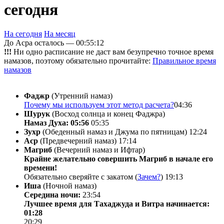
сегодня
На сегодня
На месяц
До Асра осталось —
00:55:12
!!!
Ни одно расписание не даст вам безупречно точное время
намазов, поэтому обязательно прочитайте:
Правильное время
намазов
Фаджр
(Утренний намаз)
Почему мы используем этот метод расчета?
04:36
Шурук
(Восход солнца и конец Фаджра)
Намаз Духа: 05:56
05:35
Зухр
(Обеденный намаз и Джума по пятницам)
12:24
Аср
(Предвечерний намаз)
17:14
Магриб
(Вечерний намаз и Ифтар)
Крайне желательно совершить Магриб в начале его
времени!
Обязательно сверяйте с закатом (
Зачем?
)
19:13
Иша
(Ночной намаз)
Середина ночи:
23:54
Лучшее время для Тахаджуда и Витра начинается:
01:28
20:29