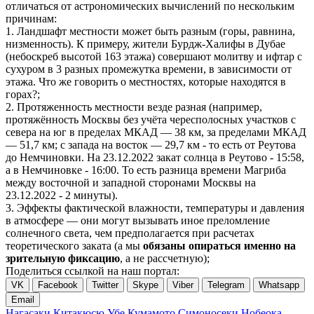
отличаться от астрономических вычислений по нескольким
причинам:
1. Ландшафт местности может быть разным (горы, равнина,
низменность). К примеру, жители Бурдж-Халифы в Дубае
(небоскреб высотой 163 этажа) совершают молитву и ифтар с
сухуром в 3 разных промежутка времени, в зависимости от
этажа. Что же говорить о местностях, которые находятся в
горах?;
2. Протяженность местности везде разная (например,
протяжённость Москвы без учёта чересполосных участков с
севера на юг в пределах МКАД — 38 км, за пределами МКАД
— 51,7 км; с запада на восток — 29,7 км - то есть от Реутова
до Немчиновки. На 23.12.2022 закат солнца в Реутово - 15:58,
а в Немчиновке - 16:00. То есть разница времени Магриба
между восточной и западной сторонами Москвы на
23.12.2022 - 2 минуты).
3. Эффекты фактической влажности, температуры и давления
в атмосфере — они могут вызывать иное преломление
солнечного света, чем предполагается при расчетах
теоретического заката (а мы
обязаны опираться именно на
зрительную фиксацию
, а не рассчетную);
Поделиться ссылкой на наш портал:
VK
Facebook
Twitter
Skype
Viber
Telegram
Whatsapp
Email
Нагасаки
Китакюсю
Убе
Кумамото
Симоносеки
Нобеока