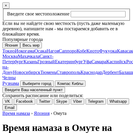
×
Введите свое местоположение
Если вы не найдете свою местность (пусть даже маленькую
деревню), напишите нам - мы постараемся добавить ее в
ближайшее время.
Популярные города
Япония
Весь мир
Токио
Иокогама
Осака
Нагоя
Саппоро
Кобе
Киото
Фукуока
Каваса
Москва
Махачкала
Санкт-
Петербург
Казань
Грозный
Екатеринбург
Уфа
Самара
Каспийск
Рос
на-
Дону
Новосибирск
Тюмень
Ставрополь
Краснодар
Дербент
Балаш
Челны
Рузнама
Выберите город
Компас Киблы
Введите Ваш населенный пункт
Сохранить расписание или поделиться:
VK
Facebook
Twitter
Skype
Viber
Telegram
Whatsapp
Email
Время намаза
›
Япония
› Омута
Время намаза в Омуте на