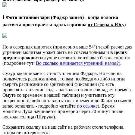
🠗 Фото истинной зари (Фаджр зашел) - когда полоска
рассвета простирается вдоль горизона
от Севера к Югу
:
Но в северных широтах (примерно выше 54°) такой расчет для
утренней молитвы может быть не совсем точным и
в целях
предосторожности
лучше оставить «интервал безопасности»
(подробнее тут:
Во сколько начинается утренний намаз?
).
Сухур заканчивается с наступлением Фаджра. Но если вы
пользуетесь расписаниями, то вам необходимо либо иногда
сверять расписание со зрительной фиксацией (то есть
проверять в течение года - насколько точно совпадает время в
Омуте со временем в нашей таблице) и учитывать эту
погрешность; либо оставлять запас времени до Фаджра (какой
запас оставлять - подробно читайте
по ссылке
). Время
молитвы Духа начинается примерно через 20 минут после
восхода солнца (Шурука).
Сохраните ссылку на наш сайт на рабочем столе телефона,
чтобы не потерять его!