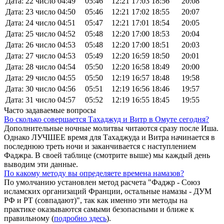
Дата: 22 число
04:49
05:46
12:21
17:03
18:56
20:08
Дата: 23 число
04:50
05:46
12:21
17:02
18:55
20:07
Дата: 24 число
04:51
05:47
12:21
17:01
18:54
20:05
Дата: 25 число
04:52
05:48
12:20
17:00
18:53
20:04
Дата: 26 число
04:53
05:48
12:20
17:00
18:51
20:03
Дата: 27 число
04:53
05:49
12:20
16:59
18:50
20:01
Дата: 28 число
04:54
05:50
12:20
16:58
18:49
20:00
Дата: 29 число
04:55
05:50
12:19
16:57
18:48
19:58
Дата: 30 число
04:56
05:51
12:19
16:56
18:46
19:57
Дата: 31 число
04:57
05:52
12:19
16:55
18:45
19:55
Часто задаваемые вопросы
Во сколько совершается Тахаджуд и Витр в Омуте сегодня?
Дополнительные ночные молитвы читаются сразу после Иша.
Однако ЛУЧШЕЕ время для Тахаджуда и Витра начинается в
последнюю треть ночи и заканчивается с наступлением
Фаджра. В своей таблице (смотрите выше) мы каждый день
выводим эти данные.
По какому методу вы определяете времена намазов?
По умолчанию установлен метод расчета "Фаджр - Союз
исламских организаций Франции, остальные намазы - ДУМ
РФ и РТ (совпадают)", так как именно эти методы на
практике оказываются самыми безопасными и ближе к
правильному (
подробно здесь
).