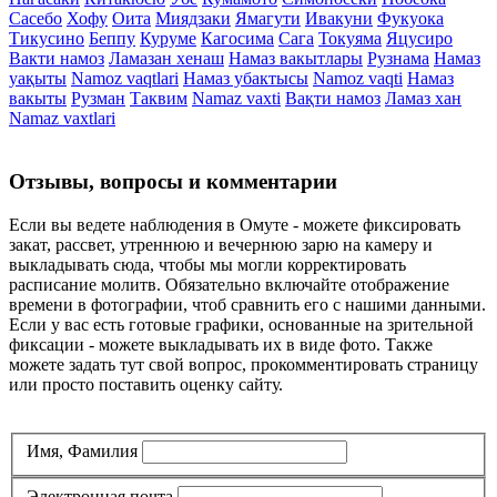
Сасебо
Хофу
Оита
Миядзаки
Ямагути
Ивакуни
Фукуока
Тикусино
Беппу
Куруме
Кагосима
Сага
Токуяма
Яцусиро
Вакти намоз
Ламазан хенаш
Намаз вакытлары
Рузнама
Намаз
уақыты
Namoz vaqtlari
Намаз убактысы
Namoz vaqti
Намаз
вакыты
Рузман
Таквим
Namaz vaxti
Вақти намоз
Ламаз хан
Namaz vaxtlari
Отзывы, вопросы и комментарии
Если вы ведете наблюдения в Омуте - можете фиксировать
закат, рассвет, утреннюю и вечернюю зарю на камеру и
выкладывать сюда, чтобы мы могли корректировать
расписание молитв. Обязательно включайте отображение
времени в фотографии, чтоб сравнить его с нашими данными.
Если у вас есть готовые графики, основанные на зрительной
фиксации - можете выкладывать их в виде фото. Также
можете задать тут свой вопрос, прокомментировать страницу
или просто поставить оценку сайту.
Имя, Фамилия
Электронная почта