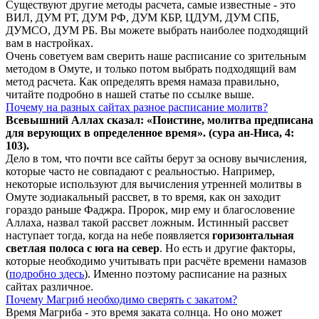
Существуют другие методы расчета, самые известные - это
ВИЛ, ДУМ РТ, ДУМ РФ, ДУМ КБР, ЦДУМ, ДУМ СПБ,
ДУМСО, ДУМ РБ. Вы можете выбрать наиболее подходящий
вам в настройках.
Очень советуем вам сверить наше расписание со зрительным
методом в Омуте, и только потом выбрать подходящий вам
метод расчета. Как определять время намаза правильно,
читайте подробно в нашей статье по ссылке выше.
Почему на разных сайтах разное расписание молитв?
Всевышний Аллах сказал: «Поистине, молитва предписана
для верующих в
определенное
время». (сура ан-Ниса, 4:
103).
Дело в том, что почти все сайты берут за основу вычисления,
которые часто не совпадают с реальностью. Например,
некоторые используют для вычисления утренней молитвы в
Омуте зодиакальный рассвет, в то время, как он заходит
гораздо раньше Фаджра. Пророк, мир ему и благословение
Аллаха, назвал такой рассвет ложным. Истинный рассвет
наступает тогда, когда на небе появляется
горизонтальная
светлая полоса с юга на север
. Но есть и другие факторы,
которые необходимо учитывать при расчёте времени намазов
(
подробно здесь
). Именно поэтому расписание на разных
сайтах различное.
Почему Магриб необходимо сверять с закатом?
Время Магриба - это время заката солнца. Но оно может