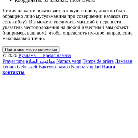
Координаты:
33.0302622
,
130.4459852
Линия на карте показывает, в какую сторону должно быть
обращено лицо мусульманина при совершении намазов (то
есть киблу). Вы можете увеличить масштаб и перенести
указатель местоположения на любой известный вам объект
(например, ваш дом), чтобы определить нужное направление
максимально точно.
Найти моё местоположение
© 2026
Рузнама — время намаза
Prayer time
مواقيت الصلاة
Namoz vaqti
Temps de prière
Ламазан
хенаш
Gebetszeit
Вактхои намоз
Namoz vaqtlari
Наши
контакты