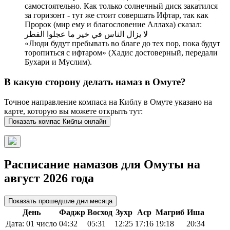
самостоятельно. Как только солнечный диск закатился
за горизонт - тут же стоит совершать Ифтар, так как
Пророк (мир ему и благословение Аллаха) сказал:
لا يزال الناس في خير ما عجلوا الفطر
«Люди будут пребывать во благе до тех пор, пока будут
торопиться с ифтаром» (Хадис достоверный, передали
Бухари и Муслим).
В какую сторону делать намаз в Омуте?
Точное направление компаса на Киблу в Омуте указано на
карте, которую вы можете открыть тут:
Показать компас Киблы онлайн
Расписание намазов для Омуты на
август 2026 года
Показать прошедшие дни месяца
День
Фаджр
Восход
Зухр
Аср
Магриб
Иша
Дата: 01 число
04:32
05:31
12:25
17:16
19:18
20:34