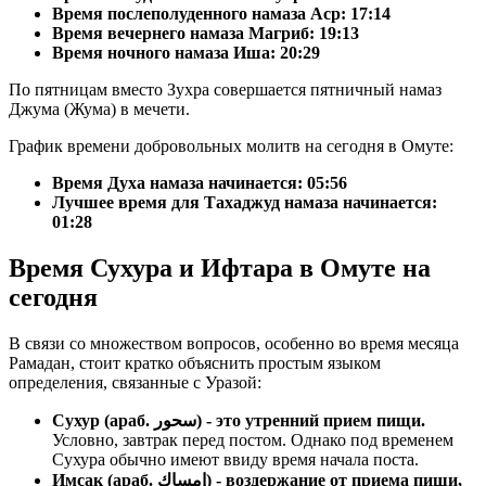
Время послеполуденного намаза Аср:
17:14
Время вечернего намаза Магриб:
19:13
Время ночного намаза Иша:
20:29
По пятницам вместо Зухра совершается пятничный намаз
Джума (Жума) в мечети.
График времени добровольных молитв на сегодня в Омуте:
Время Духа намаза начинается: 05:56
Лучшее время для Тахаджуд намаза начинается:
01:28
Время Сухура и Ифтара в Омуте на
сегодня
В связи со множеством вопросов, особенно во время месяца
Рамадан, стоит кратко объяснить простым языком
определения, связанные с Уразой:
Сухур (араб. سحور) - это утренний прием пищи.
Условно, завтрак перед постом. Однако под временем
Сухура обычно имеют ввиду время начала поста.
Имсак (араб. إمساك) - воздержание от приема пищи,