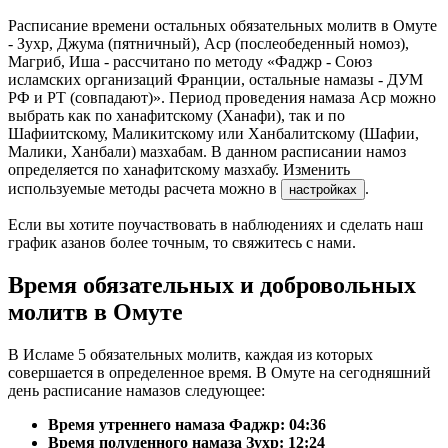
Расписание времени остальных обязательных молитв в Омуте
- Зухр, Джума (пятничный), Аср (послеобеденный номоз),
Магриб, Иша - рассчитано по методу «Фаджр - Союз
исламских организаций Франции, остальные намазы - ДУМ
РФ и РТ (совпадают)». Период проведения намаза Аср можно
выбрать как по ханафитскому (Ханафи), так и по
Шафиитскому, Маликитскому или Ханбалитскому (Шафии,
Малики, Ханбали) мазхабам. В данном расписании намоз
определяется по ханафитскому мазхабу. Изменить
используемые методы расчета можно в
.
настройках
Если вы хотите поучаствовать в наблюдениях и сделать наш
график азанов более точным, то свяжитесь с нами.
Время обязательных и добровольных
молитв в Омуте
В Исламе 5 обязательных молитв, каждая из которых
совершается в определенное время. В Омуте на сегодняшний
день расписание намазов следующее:
Время утреннего намаза Фаджр:
04:36
Время полуденного намаза Зухр:
12:24