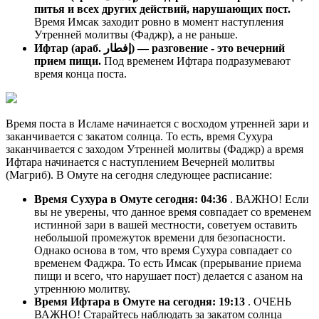
питья и всех других действий, нарушающих пост.
Время Имсак заходит ровно в момент наступления
Утренней молитвы (Фаджр), а не раньше.
Ифтар (араб. إفطار) — разговение - это вечерний
прием пищи.
Под временем Ифтара подразумевают
время конца поста.
Время поста в Исламе начинается с восходом утренней зари и
заканчивается с закатом солнца. То есть, время Сухура
заканчивается с заходом Утренней молитвы (Фаджр) а время
Ифтара начинается с наступлением Вечерней молитвы
(Магриб). В Омуте на сегодня следующее расписание:
Время Сухура в Омуте сегодня:
04:36
. ВАЖНО! Если
вы не уверены, что данное время совпадает со временем
истинной зари в вашей местности, советуем оставить
небольшой промежуток времени для безопасности.
Однако основа в том, что время Сухура совпадает со
временем Фаджра. То есть Имсак (прерывание приема
пищи и всего, что нарушает пост) делается с азаном на
утреннюю молитву.
Время Ифтара в Омуте на сегодня:
19:13
. ОЧЕНЬ
ВАЖНО! Старайтесь наблюдать за закатом солнца