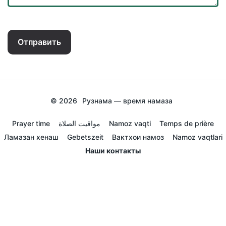
Отправить
© 2026
Рузнама — время намаза
Prayer time
مواقيت الصلاة
Namoz vaqti
Temps de prière
Ламазан хенаш
Gebetszeit
Вактхои намоз
Namoz vaqtlari
Наши контакты