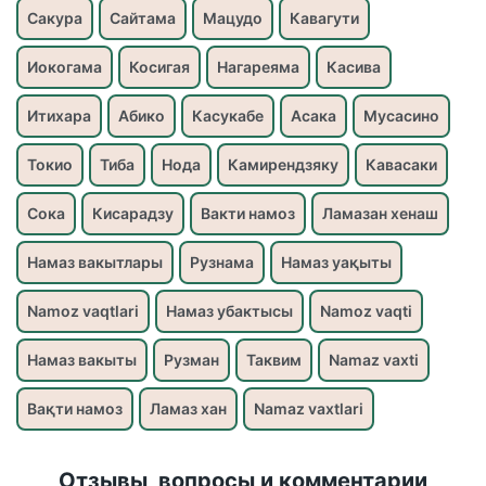
Сакура
Сайтама
Мацудо
Кавагути
Иокогама
Косигая
Нагареяма
Касива
Итихара
Абико
Касукабе
Асака
Мусасино
Токио
Тиба
Нода
Камирендзяку
Кавасаки
Сока
Кисарадзу
Вакти намоз
Ламазан хенаш
Намаз вакытлары
Рузнама
Намаз уақыты
Namoz vaqtlari
Намаз убактысы
Namoz vaqti
Намаз вакыты
Рузман
Таквим
Namaz vaxti
Вақти намоз
Ламаз хан
Namaz vaxtlari
Отзывы, вопросы и комментарии