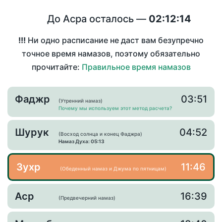
До Асра осталось —
02:12:14
!!!
Ни одно расписание не даст вам безупречно
точное время намазов, поэтому обязательно
прочитайте:
Правильное время намазов
Фаджр
03:51
(Утренний намаз)
Почему мы используем этот метод расчета?
Шурук
04:52
(Восход солнца и конец Фаджра)
Намаз Духа: 05:13
Зухр
11:46
(Обеденный намаз и Джума по пятницам)
Аср
16:39
(Предвечерний намаз)