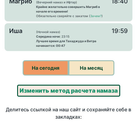
Магриб
18:40
(Вечерний намаз и Ифтар)
Крайне желательно совершить Магриб в
начале его времени!
Обязательно сверяйте с закатом (
Зачем?
)
Иша
19:59
(Ночной намаз)
Середина ночи:
23:15
Лучшее время для Тахаджуда и Витра
начинается: 00:47
На сегодня
На месяц
Изменить метод расчета намаза
Делитесь ссылкой на наш сайт и сохраняйте себе в
закладках: