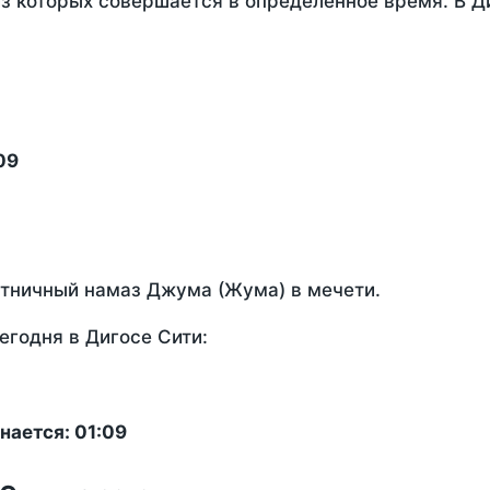
из которых совершается в определенное время. В Д
09
ятничный намаз Джума (Жума) в мечети.
егодня в Дигосе Сити:
нается: 01:09