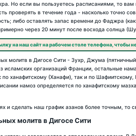
ра. Но если вы пользуетесь расписаниями, то вам 
сть проверять в течение года - насколько точно с
ость; либо оставлять запас времени до Фаджра (как
примерно через 20 минут после восхода солнца (Шу
лку на наш сайт на рабочем столе телефона, чтобы не
х молитв в Дигосе Сити - Зухр, Джума (пятничный)
з исламских организаций Франции, остальные нама
 по ханафитскому (Ханафи), так и по Шафиитскому,
писании намоз определяется по ханафитскому мазх
ях и сделать наш график азанов более точным, то с
ных молитв в Дигосе Сити