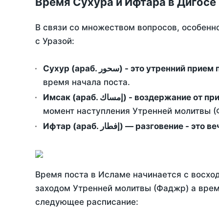
Время Сухура и Ифтара в Дигосе 
В связи со множеством вопросов, особенн
с Уразой:
Сухур (араб. سحور) - это утренний при
время начала поста.
Имсак (араб. إمساك) - возд
момент наступления Утренней молитвы (Ф
Ифтар (араб. إفطار) — разговение
Время поста в Исламе начинается с восход
заходом Утренней молитвы (Фаджр) а врем
следующее расписание: