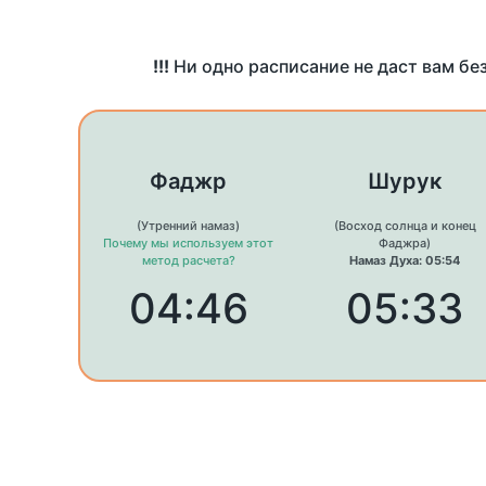
!!!
Ни одно расписание не даст вам бе
Фаджр
Шурук
(Утренний намаз)
(Восход солнца и конец
Почему мы используем этот
Фаджра)
метод расчета?
Намаз Духа: 05:54
04:46
05:33