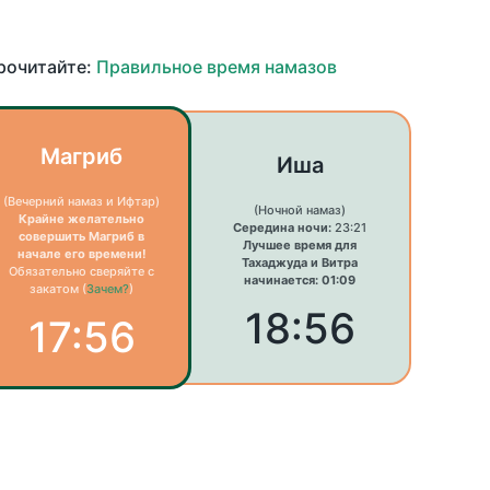
прочитайте:
Правильное время намазов
Магриб
Иша
(Вечерний намаз и Ифтар)
(Ночной намаз)
Крайне желательно
Середина ночи:
23:21
совершить Магриб в
Лучшее время для
начале его времени!
Тахаджуда и Витра
Обязательно сверяйте с
начинается: 01:09
закатом (
Зачем?
)
18:56
17:56