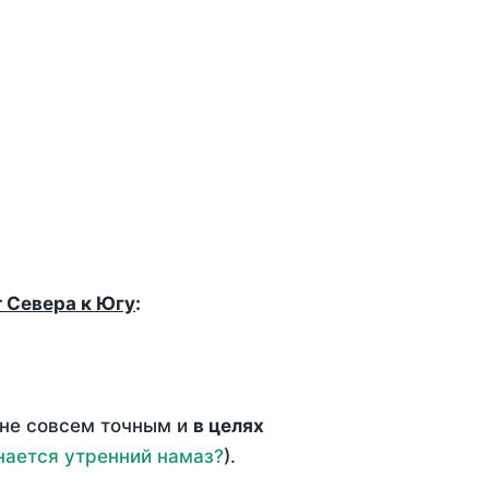
т Севера к Югу
:
 не совсем точным и
в целях
нается утренний намаз?
).