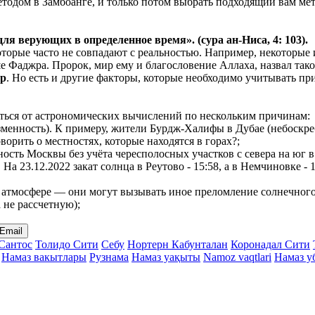
тодом в Замбоанге, и только потом выбрать подходящий вам мето
 для верующих в
определенное
время». (сура ан-Ниса, 4: 103).
 которые часто не совпадают с реальностью. Например, некоторы
ьше Фаджра. Пророк, мир ему и благословение Аллаха, назвал так
ер
. Но есть и другие факторы, которые необходимо учитывать при
чаться от астрономических вычислений по нескольким причинам:
менность). К примеру, жители Бурдж-Халифы в Дубае (небоскреб
ворить о местностях, которые находятся в горах?;
нность Москвы без учёта чересполосных участков с севера на ю
. На 23.12.2022 закат солнца в Реутово - 15:58, а в Немчиновке 
атмосфере — они могут вызывать иное преломление солнечного с
а не рассчетную);
Email
Сантос
Толидо Сити
Себу
Нортерн Кабунталан
Коронадал Сити
Намаз вакытлары
Рузнама
Намаз уақыты
Namoz vaqtlari
Намаз у