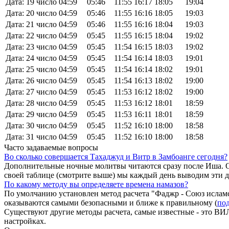
Дата: 19 число
04:59
05:46
11:55
16:17
18:05
19:04
Дата: 20 число
04:59
05:46
11:55
16:16
18:05
19:03
Дата: 21 число
04:59
05:46
11:55
16:16
18:04
19:03
Дата: 22 число
04:59
05:45
11:55
16:15
18:04
19:02
Дата: 23 число
04:59
05:45
11:54
16:15
18:03
19:02
Дата: 24 число
04:59
05:45
11:54
16:14
18:03
19:01
Дата: 25 число
04:59
05:45
11:54
16:14
18:02
19:01
Дата: 26 число
04:59
05:45
11:54
16:13
18:02
19:00
Дата: 27 число
04:59
05:45
11:53
16:12
18:02
19:00
Дата: 28 число
04:59
05:45
11:53
16:12
18:01
18:59
Дата: 29 число
04:59
05:45
11:53
16:11
18:01
18:59
Дата: 30 число
04:59
05:45
11:52
16:10
18:00
18:58
Дата: 31 число
04:59
05:45
11:52
16:10
18:00
18:58
Часто задаваемые вопросы
Во сколько совершается Тахаджуд и Витр в Замбоанге сегодня?
Дополнительные ночные молитвы читаются сразу после Иша. О
своей таблице (смотрите выше) мы каждый день выводим эти 
По какому методу вы определяете времена намазов?
По умолчанию установлен метод расчета "Фаджр - Союз исламс
оказываются самыми безопасными и ближе к правильному (
под
Существуют другие методы расчета, самые известные - это
настройках.