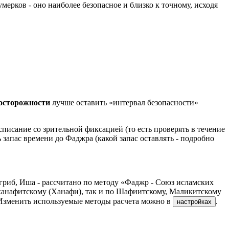
ерков - оно наиболее безопасное и близко к точному, исходя
досторожности
лучше оставить «интервал безопасности»
писание со зрительной фиксацией (то есть проверять в течение
ь запас времени до Фаджра (какой запас оставлять - подробно
гриб, Иша - рассчитано по методу «Фаджр - Союз исламских
ханафитскому (Ханафи), так и по Шафиитскому, Маликитскому
 Изменить используемые методы расчета можно в
.
настройках