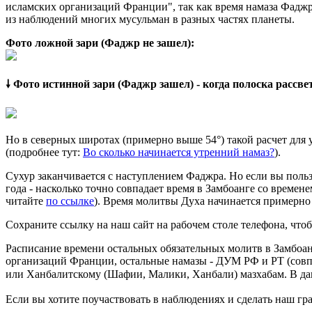
исламских организаций Франции", так как время намаза Фаджр 
из наблюдений многих мусульман в разных частях планеты.
Фото ложной зари (Фаджр не зашел):
🠗 Фото истинной зари (Фаджр зашел) - когда полоска рассв
Но в северных широтах (примерно выше 54°) такой расчет для
(подробнее тут:
Во сколько начинается утренний намаз?
).
Сухур заканчивается с наступлением Фаджра. Но если вы польз
года - насколько точно совпадает время в Замбоанге со времен
читайте
по ссылке
). Время молитвы Духа начинается примерно 
Сохраните ссылку на наш сайт на рабочем столе телефона, чтоб
Расписание времени остальных обязательных молитв в Замбоан
организаций Франции, остальные намазы - ДУМ РФ и РТ (совп
или Ханбалитскому (Шафии, Малики, Ханбали) мазхабам. В да
Если вы хотите поучаствовать в наблюдениях и сделать наш гра