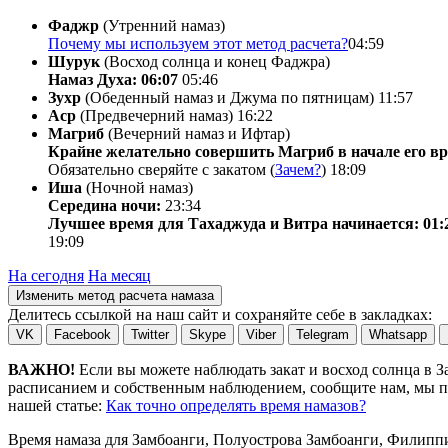
Фаджр
(Утренний намаз)
Почему мы используем этот метод расчета?
04:59
Шурук
(Восход солнца и конец Фаджра)
Намаз Духа: 06:07
05:46
Зухр
(Обеденный намаз и Джума по пятницам)
11:57
Аср
(Предвечерний намаз)
16:22
Магриб
(Вечерний намаз и Ифтар)
Крайне желательно совершить Магриб в начале его вр
Обязательно сверяйте с закатом (
Зачем?
)
18:09
Иша
(Ночной намаз)
Середина ночи:
23:34
Лучшее время для Тахаджуда и Витра начинается: 01:
19:09
На сегодня
На месяц
Изменить метод расчета намаза
Делитесь ссылкой на наш сайт и сохраняйте себе в закладках:
VK
Facebook
Twitter
Skype
Viber
Telegram
Whatsapp
ВАЖНО!
Если вы можете наблюдать закат и восход солнца в 
расписанием и собственным наблюдением, сообщите нам, мы по
нашей статье:
Как точно определять время намазов?
Время намаза для Замбоанги, Полуострова Замбоанги, Филип