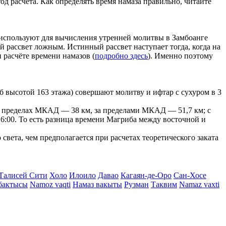
д расчета. Как определять время намаза правильно, читайте
е используют для вычисления утренней молитвы в Замбоанге
ой рассвет ложным. Истинный рассвет наступает тогда, когда на
 расчёте времени намазов (
подробно здесь
). Именно поэтому
 высотой 163 этажа) совершают молитву и ифтар с сухуром в 3
г в пределах МКАД — 38 км, за пределами МКАД — 51,7 км; с
- 16:00. То есть разница времени Магриба между восточной и
вета, чем предполагается при расчетах теоретического заката
Талисей Сити
Холо
Илоило
Давао
Кагаян-де-Оро
Сан-Хосе
бактысы
Namoz vaqti
Намаз вакыты
Рузман
Таквим
Namaz vaxti