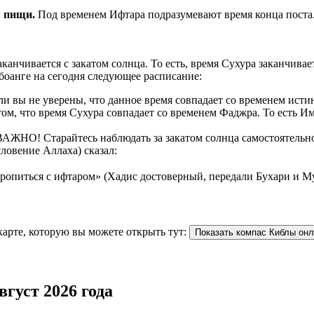
рием пищи.
Под временем Ифтара подразумевают время конца поста
аканчивается с закатом солнца. То есть, время Сухура заканчив
боанге на сегодня следующее расписание:
 вы не уверены, что данное время совпадает со временем истин
ом, что время Сухура совпадает со временем Фаджра. То есть И
АЖНО! Старайтесь наблюдать за закатом солнца самостоятельно. 
ловение Аллаха) сказал:
торопиться с ифтаром» (Хадис достоверный, передали Бухари и М
карте, которую вы можете открыть тут:
Показать компас Киблы он
густ 2026 года