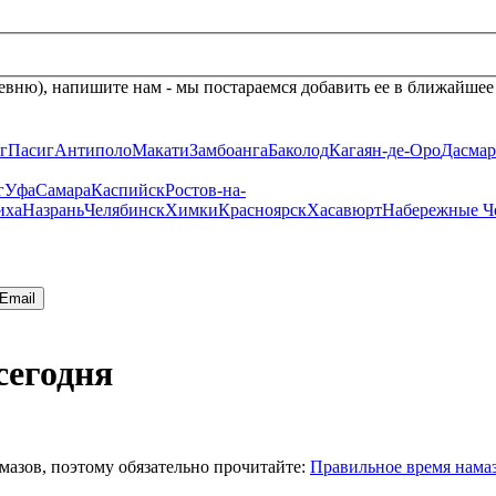
евню), напишите нам - мы постараемся добавить ее в ближайшее
г
Пасиг
Антиполо
Макати
Замбоанга
Баколод
Кагаян-де-Оро
Дасмар
г
Уфа
Самара
Каспийск
Ростов-на-
иха
Назрань
Челябинск
Химки
Красноярск
Хасавюрт
Набережные Ч
Email
сегодня
мазов, поэтому обязательно прочитайте:
Правильное время нама