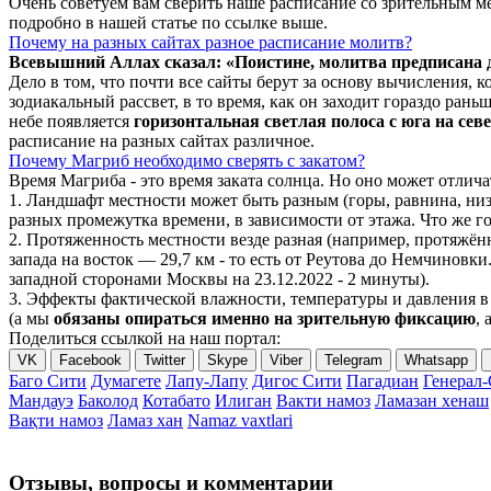
Очень советуем вам сверить наше расписание со зрительным ме
подробно в нашей статье по ссылке выше.
Почему на разных сайтах разное расписание молитв?
Всевышний Аллах сказал: «Поистине, молитва предписана
Дело в том, что почти все сайты берут за основу вычисления,
зодиакальный рассвет, в то время, как он заходит гораздо ран
небе появляется
горизонтальная светлая полоса с юга на сев
расписание на разных сайтах различное.
Почему Магриб необходимо сверять с закатом?
Время Магриба - это время заката солнца. Но оно может отли
1. Ландшафт местности может быть разным (горы, равнина, низ
разных промежутка времени, в зависимости от этажа. Что же го
2. Протяженность местности везде разная (например, протяжё
запада на восток — 29,7 км - то есть от Реутова до Немчиновки
западной сторонами Москвы на 23.12.2022 - 2 минуты).
3. Эффекты фактической влажности, температуры и давления в 
(а мы
обязаны опираться именно на зрительную фиксацию
, 
Поделиться ссылкой на наш портал:
VK
Facebook
Twitter
Skype
Viber
Telegram
Whatsapp
Баго Сити
Думагете
Лапу-Лапу
Дигос Сити
Пагадиан
Генерал-
Мандауэ
Баколод
Котабато
Илиган
Вакти намоз
Ламазан хенаш
Вақти намоз
Ламаз хан
Namaz vaxtlari
Отзывы, вопросы и комментарии