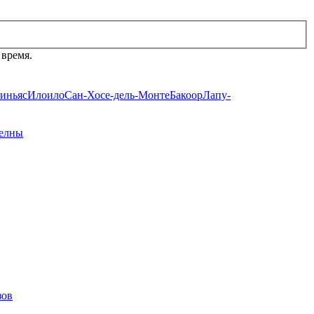
 время.
иньяс
Илоило
Сан-Хосе-дель-Монте
Бакоор
Лапу-
елны
зов