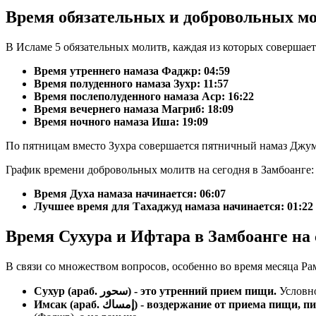
Время обязательных и добровольных мо
В Исламе 5 обязательных молитв, каждая из которых совершает
Время утреннего намаза Фаджр:
04:59
Время полуденного намаза Зухр:
11:57
Время послеполуденного намаза Аср:
16:22
Время вечернего намаза Магриб:
18:09
Время ночного намаза Иша:
19:09
По пятницам вместо Зухра совершается пятничный намаз Джум
График времени добровольных молитв на сегодня в Замбоанге:
Время Духа намаза начинается: 06:07
Лучшее время для Тахаджуд намаза начинается: 01:22
Время Сухура и Ифтара в Замбоанге на 
В связи со множеством вопросов, особенно во время месяца Ра
Сухур (араб. سحور) - это утренний прием пищи.
Условно
Имсак (араб. إمساك) - воздержание от прие