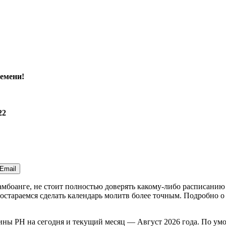
емени!
22
Email
Замбоанге, не стоит полностью доверять какому-либо расписани
стараемся сделать календарь молитв более точным. Подробно о 
пины
PH
на
сегодня
и текущий месяц —
Август 2026 года
. По ум