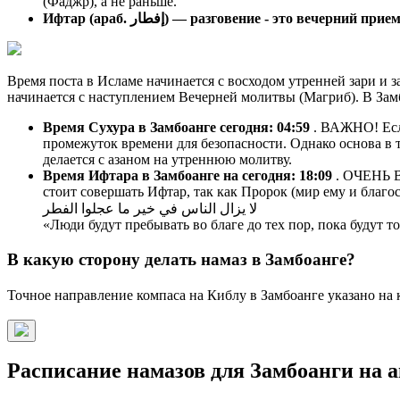
(Фаджр), а не раньше.
Ифтар (араб. إفطار) — разговение - это вечерний п
Время поста в Исламе начинается с восходом утренней зари и з
начинается с наступлением Вечерней молитвы (Магриб). В Зам
Время Сухура в Замбоанге сегодня:
04:59
. ВАЖНО! Если
промежуток времени для безопасности. Однако основа в т
делается с азаном на утреннюю молитву.
Время Ифтара в Замбоанге на сегодня:
18:09
. ОЧЕНЬ В
стоит совершать Ифтар, так как Пророк (мир ему и благос
لا يزال الناس في خير ما عجلوا الفطر
«Люди будут пребывать во благе до тех пор, пока будут 
В какую сторону делать намаз в Замбоанге?
Точное направление компаса на Киблу в Замбоанге указано на 
Расписание намазов для Замбоанги на ав