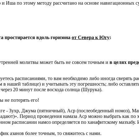
и Иша по этому методу рассчитано на основе навигационных сум
ета простирается вдоль горизона
от Севера к Югу
:
 утренней молитвы может быть не совсем точным и
в целях пре
уетесь расписаниями, то вам необходимо либо иногда сверять рас
ем в нашей таблице) и учитывать эту погрешность; либо оставлят
через 20 минут после восхода солнца (Шурука).
ы не потерять его!
ге - Зухр, Джума (пятничный), Аср (послеобеденный номоз), Ма
адают)». Период проведения намаза Аср можно выбрать как по 
нном расписании намоз определяется по ханафитскому мазхабу.
фик азанов более точным, то свяжитесь с нами.