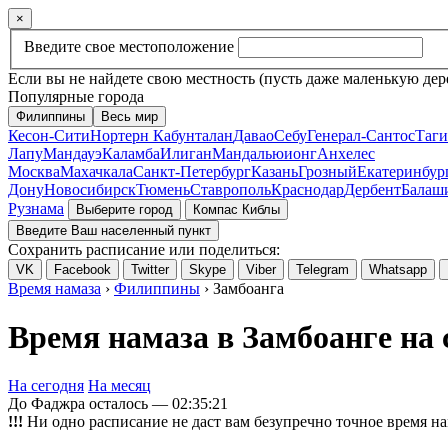
×
Введите свое местоположение
Если вы не найдете свою местность (пусть даже маленькую дер
Популярные города
Филиппины
Весь мир
Кесон-Сити
Нортерн Кабунталан
Давао
Себу
Генерал-Сантос
Таги
Лапу
Мандауэ
Каламба
Илиган
Мандальюионг
Анхелес
Москва
Махачкала
Санкт-Петербург
Казань
Грозный
Екатеринбур
Дону
Новосибирск
Тюмень
Ставрополь
Краснодар
Дербент
Балаш
Рузнама
Выберите город
Компас Киблы
Введите Ваш населенный пункт
Сохранить расписание или поделиться:
VK
Facebook
Twitter
Skype
Viber
Telegram
Whatsapp
Время намаза
›
Филиппины
› Замбоанга
Время намаза в Замбоанге на 
На сегодня
На месяц
До Фаджра осталось —
02:35:21
!!!
Ни одно расписание не даст вам безупречно точное время на