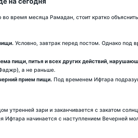
де на сегодня
о во время месяца Рамадан, стоит кратко объясни
ем пищи.
Условно, завтрак перед постом. Однако под 
ержание от приема пищи, питья и всех других действий, наруша
аджр), а не раньше.
 - это вечерний прием пищи.
Под временем Ифтара подразум
ом утренней зари и заканчивается с закатом солнц
я Ифтара начинается с наступлением Вечерней мол