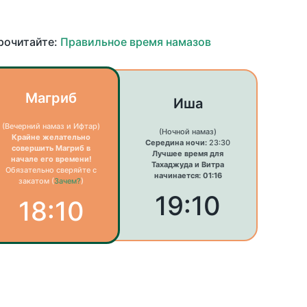
прочитайте:
Правильное время намазов
Магриб
Иша
(Вечерний намаз и Ифтар)
(Ночной намаз)
Крайне желательно
Середина ночи:
23:30
совершить Магриб в
Лучшее время для
начале его времени!
Тахаджуда и Витра
Обязательно сверяйте с
начинается: 01:16
закатом (
Зачем?
)
19:10
18:10