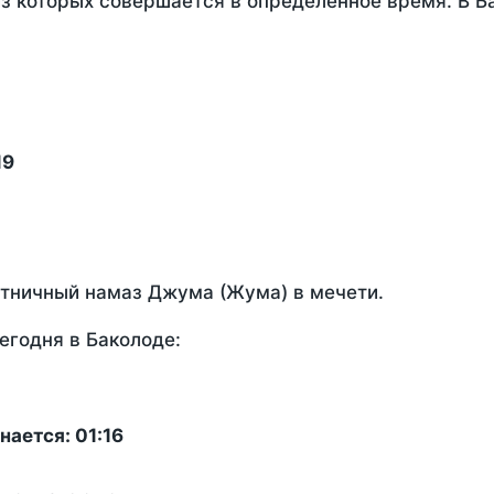
из которых совершается в определенное время. В Б
19
ятничный намаз Джума (Жума) в мечети.
егодня в Баколоде:
ается: 01:16