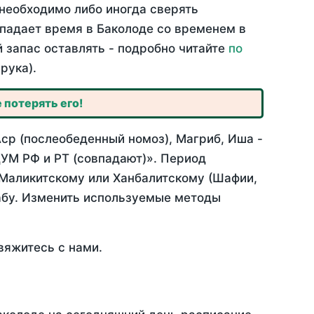
необходимо либо иногда сверять
впадает время в Баколоде со временем в
й запас оставлять - подробно читайте
по
рука).
 потерять его!
Аср (послеобеденный номоз), Магриб, Иша -
УМ РФ и РТ (совпадают)». Период
 Маликитскому или Ханбалитскому (Шафии,
абу. Изменить используемые методы
вяжитесь с нами.