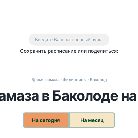
Введите Ваш населенный пункт
Сохранить расписание или поделиться:
Время намаза
›
Филиппины
› Баколод
амаза в Баколоде на
На сегодня
На месяц