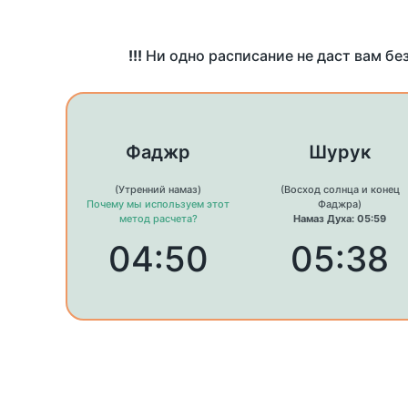
!!!
Ни одно расписание не даст вам бе
Фаджр
Шурук
(Утренний намаз)
(Восход солнца и конец
Почему мы используем этот
Фаджра)
метод расчета?
Намаз Духа: 05:59
04:50
05:38