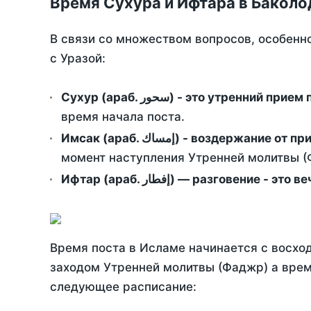
Время Сухура и Ифтара в Баколо
В связи со множеством вопросов, особенн
с Уразой:
Сухур (араб. سحور) - это утренний при
время начала поста.
Имсак (араб. إمساك) - возд
момент наступления Утренней молитвы (Ф
Ифтар (араб. إفطار) — разговение
Время поста в Исламе начинается с восход
заходом Утренней молитвы (Фаджр) а врем
следующее расписание: