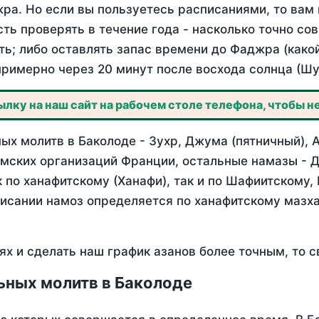
ра. Но если вы пользуетесь расписаниями, то вам 
сть проверять в течение года - насколько точно со
ть; либо оставлять запас времени до Фаджра (како
примерно через 20 минут после восхода солнца (Шу
лку на наш сайт на рабочем столе телефона, чтобы не
х молитв в Баколоде - Зухр, Джума (пятничный), 
мских организаций Франции, остальные намазы - Д
 по ханафитскому (Ханафи), так и по Шафиитскому,
писании намоз определяется по ханафитскому мазх
ях и сделать наш график азанов более точным, то с
ьных молитв в Баколоде