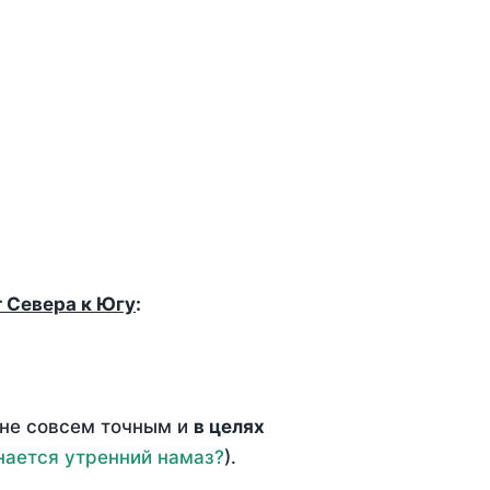
т Севера к Югу
:
 не совсем точным и
в целях
нается утренний намаз?
).