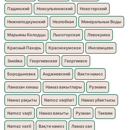
Падинский
Новоульяновский
Новотерский
Нижнеподкумский
Незлобная
Минеральные Воды
Марьины Колодцы
Лысогорская
Левокумка
Красный Пахарь
Краснокумское
Иноземцево
Змейка
Георгиевская
Георгиевск
Бородыновка
Анджиевский
Вакти намоз
Ламазан хенаш
Намаз вакытлары
Рузнама
Намаз уақыты
Namoz vaqtlari
Намаз убактысы
Namoz vaqti
Намаз вакыты
Рузман
Таквим
Namaz vaxti
Вақти намоз
Ламаз хан