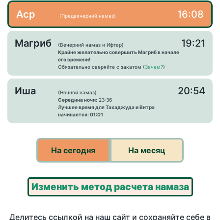
Аср
16:08
(Предвечерний намаз)
Магриб
19:21
(Вечерний намаз и Ифтар)
Крайне желательно совершить Магриб в начале
его времени!
Обязательно сверяйте с закатом (
Зачем?
)
Иша
20:54
(Ночной намаз)
Середина ночи:
23:36
Лучшее время для Тахаджуда и Витра
начинается: 01:01
На сегодня
На месяц
Изменить метод расчета намаза
Делитесь ссылкой на наш сайт и сохраняйте себе в