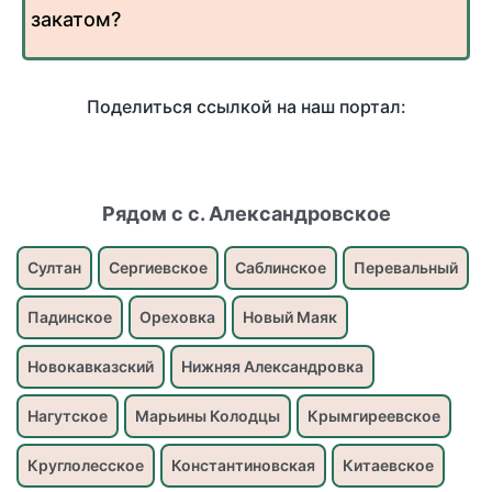
закатом?
Поделиться ссылкой на наш портал:
Рядом с с. Александровское
Султан
Сергиевское
Саблинское
Перевальный
Падинское
Ореховка
Новый Маяк
Новокавказский
Нижняя Александровка
Нагутское
Марьины Колодцы
Крымгиреевское
Круглолесское
Константиновская
Китаевское