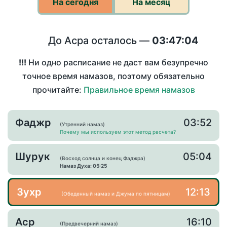
На сегодня
На месяц
До Асра осталось —
03:47:04
!!!
Ни одно расписание не даст вам безупречно
точное время намазов, поэтому обязательно
прочитайте:
Правильное время намазов
Фаджр
03:52
(Утренний намаз)
Почему мы используем этот метод расчета?
Шурук
05:04
(Восход солнца и конец Фаджра)
Намаз Духа: 05:25
Зухр
12:13
(Обеденный намаз и Джума по пятницам)
Аср
16:10
(Предвечерний намаз)