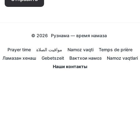
© 2026
Рузнама — время намаза
Prayer time
مواقيت الصلاة
Namoz vaqti
Temps de prière
Ламазан хенаш
Gebetszeit
Вактхои намоз
Namoz vaqtlari
Наши контакты