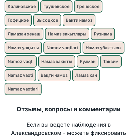
Калиновское
Грушевское
Греческое
Гофицкое
Высоцкое
Вакти намоз
Ламазан хенаш
Намаз вакытлары
Рузнама
Намаз уақыты
Namoz vaqtlari
Намаз убактысы
Namoz vaqti
Намаз вакыты
Рузман
Таквим
Namaz vaxti
Вақти намоз
Ламаз хан
Namaz vaxtlari
Отзывы, вопросы и комментарии
Если вы ведете наблюдения в
Александровском - можете фиксировать