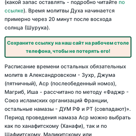
(какой запас оставлять - подробно читайте
по
ссылке
). Время молитвы Духа начинается
примерно через 20 минут после восхода
солнца (Шурука).
Сохраните ссылку на наш сайт на рабочем столе
телефона, чтобы не потерять его!
Расписание времени остальных обязательных
молитв в Александровском - Зухр, Джума
(пятничный), Аср (послеобеденный номоз),
Магриб, Иша - рассчитано по методу «Фаджр -
Союз исламских организаций Франции,
остальные намазы - ДУМ РФ и РТ (совпадают)».
Период проведения намаза Аср можно выбрать
как по ханафитскому (Ханафи), так и по
Шафиитскому, Маликитскому или