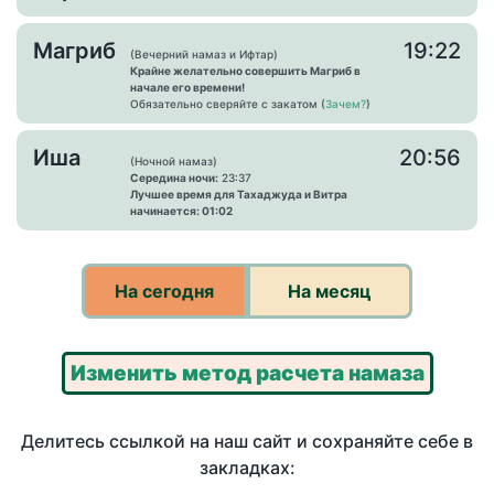
Магриб
19:22
(Вечерний намаз и Ифтар)
Крайне желательно совершить Магриб в
начале его времени!
Обязательно сверяйте с закатом (
Зачем?
)
Иша
20:56
(Ночной намаз)
Середина ночи:
23:37
Лучшее время для Тахаджуда и Витра
начинается: 01:02
На сегодня
На месяц
Изменить метод расчета намаза
Делитесь ссылкой на наш сайт и сохраняйте себе в
закладках: