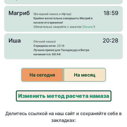
Магриб
18:59
(Вечерний намаз и Ифтар)
Крайне желательно совершить Магриб в
начале его времени!
Обязательно сверяйте с закатом (
Зачем?
)
Иша
20:28
(Ночной намаз)
Середина ночи:
23:18
Лучшее время для Тахаджуда и Витра
начинается: 00:44
На сегодня
На месяц
Изменить метод расчета намаза
Делитесь ссылкой на наш сайт и сохраняйте себе в
закладках: