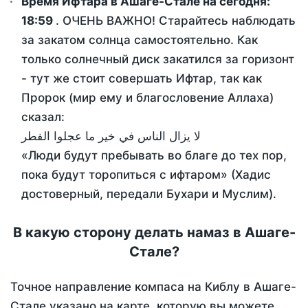
Время Ифтара в Ашаге-Стале на сегодня:
18:59
. ОЧЕНЬ ВАЖНО! Старайтесь наблюдать
за закатом солнца самостоятельно. Как
только солнечный диск закатился за горизонт
- тут же стоит совершать Ифтар, так как
Пророк (мир ему и благословение Аллаха)
сказал:
لا يزال الناس في خير ما عجلوا الفطر
«Люди будут пребывать во благе до тех пор,
пока будут торопиться с ифтаром» (Хадис
достоверный, передали Бухари и Муслим).
В какую сторону делать намаз в Ашаге-
Стале?
Точное направление компаса на Киблу в Ашаге-
Стале указано на карте, которую вы можете