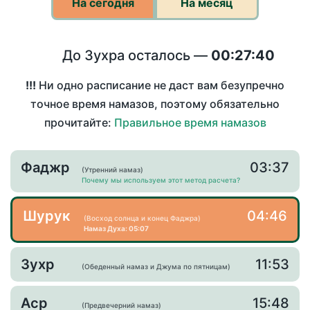
На сегодня
На месяц
До Зухра осталось —
00:27:40
!!!
Ни одно расписание не даст вам безупречно
точное время намазов, поэтому обязательно
прочитайте:
Правильное время намазов
Фаджр
03:37
(Утренний намаз)
Почему мы используем этот метод расчета?
Шурук
04:46
(Восход солнца и конец Фаджра)
Намаз Духа: 05:07
Зухр
11:53
(Обеденный намаз и Джума по пятницам)
Аср
15:48
(Предвечерний намаз)