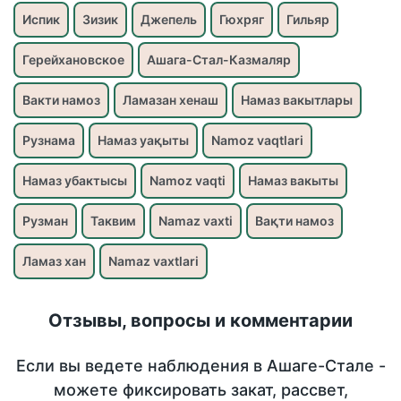
Испик
Зизик
Джепель
Гюхряг
Гильяр
Герейхановское
Ашага-Стал-Казмаляр
Вакти намоз
Ламазан хенаш
Намаз вакытлары
Рузнама
Намаз уақыты
Namoz vaqtlari
Намаз убактысы
Namoz vaqti
Намаз вакыты
Рузман
Таквим
Namaz vaxti
Вақти намоз
Ламаз хан
Namaz vaxtlari
Отзывы, вопросы и комментарии
Если вы ведете наблюдения в Ашаге-Стале -
можете фиксировать закат, рассвет,