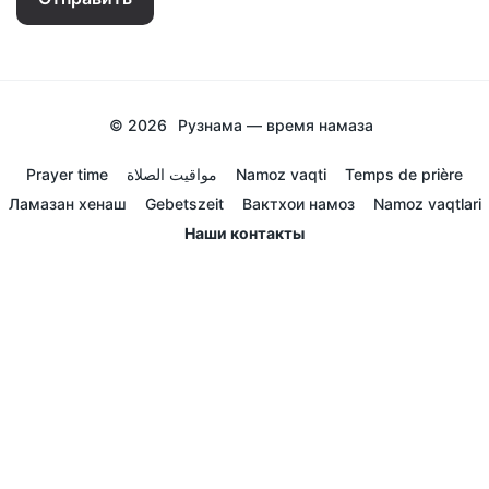
© 2026
Рузнама — время намаза
Prayer time
مواقيت الصلاة
Namoz vaqti
Temps de prière
Ламазан хенаш
Gebetszeit
Вактхои намоз
Namoz vaqtlari
Наши контакты