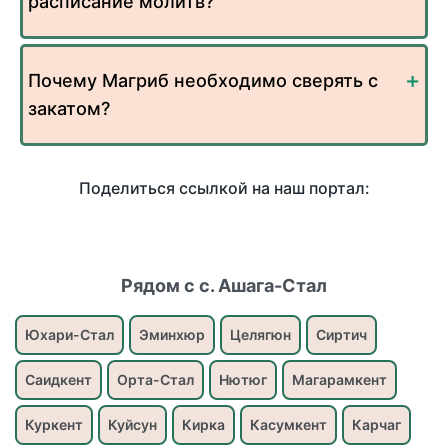
расписание молитв?
Почему Магриб необходимо сверять с
закатом?
Поделиться ссылкой на наш портал:
Рядом с с. Ашага-Стал
Юхари-Стал
Эминхюр
Целягюн
Сиртич
Саидкент
Орта-Стал
Нютюг
Магарамкент
Куркент
Куйсун
Кирка
Касумкент
Карчаг