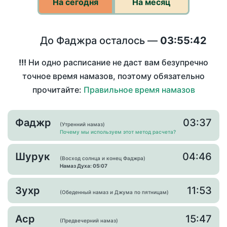
На сегодня
На месяц
До Фаджра осталось —
03:55:42
!!!
Ни одно расписание не даст вам безупречно
точное время намазов, поэтому обязательно
прочитайте:
Правильное время намазов
Фаджр
03:37
(Утренний намаз)
Почему мы используем этот метод расчета?
Шурук
04:46
(Восход солнца и конец Фаджра)
Намаз Духа: 05:07
Зухр
11:53
(Обеденный намаз и Джума по пятницам)
Аср
15:47
(Предвечерний намаз)