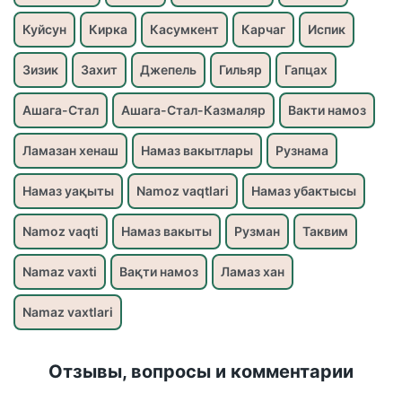
Куйсун
Кирка
Касумкент
Карчаг
Испик
Зизик
Захит
Джепель
Гильяр
Гапцах
Ашага-Стал
Ашага-Стал-Казмаляр
Вакти намоз
Ламазан хенаш
Намаз вакытлары
Рузнама
Намаз уақыты
Namoz vaqtlari
Намаз убактысы
Namoz vaqti
Намаз вакыты
Рузман
Таквим
Namaz vaxti
Вақти намоз
Ламаз хан
Namaz vaxtlari
Отзывы, вопросы и комментарии