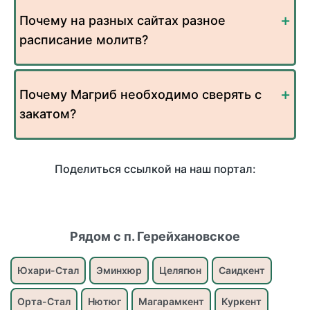
Почему на разных сайтах разное
расписание молитв?
Почему Магриб необходимо сверять с
закатом?
Поделиться ссылкой на наш портал:
Рядом с п. Герейхановское
Юхари-Стал
Эминхюр
Целягюн
Саидкент
Орта-Стал
Нютюг
Магарамкент
Куркент