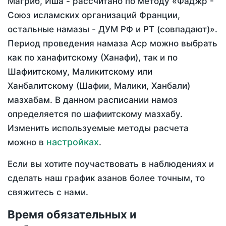
Магриб, Иша - рассчитано по методу «Фаджр -
Союз исламских организаций Франции,
остальные намазы - ДУМ РФ и РТ (совпадают)».
Период проведения намаза Аср можно выбрать
как по ханафитскому (Ханафи), так и по
Шафиитскому, Маликитскому или
Ханбалитскому (Шафии, Малики, Ханбали)
мазхабам. В данном расписании намоз
определяется по шафиитскому мазхабу.
Изменить используемые методы расчета
настройках
можно в
.
Если вы хотите поучаствовать в наблюдениях и
сделать наш график азанов более точным, то
свяжитесь с нами.
Время обязательных и