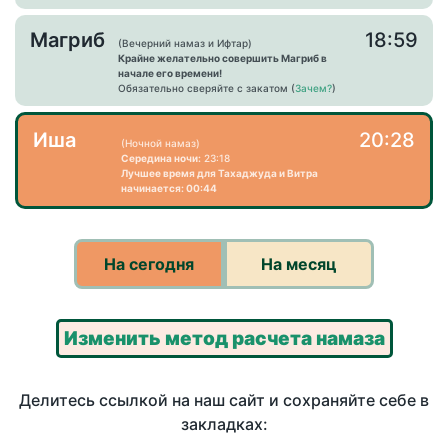
Магриб
18:59
(Вечерний намаз и Ифтар)
Крайне желательно совершить Магриб в
начале его времени!
Обязательно сверяйте с закатом (
Зачем?
)
Иша
20:28
(Ночной намаз)
Середина ночи:
23:18
Лучшее время для Тахаджуда и Витра
начинается: 00:44
На сегодня
На месяц
Изменить метод расчета намаза
Делитесь ссылкой на наш сайт и сохраняйте себе в
закладках: