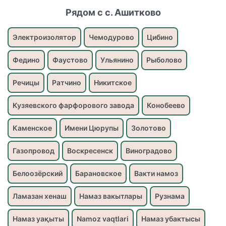
Рядом с с. Ашитково
Электроизолятор
Чемодурово
Цибино
Федино
Фаустово
Ульянино
Рыболово
Речицы
Ратчино
Никитское
Кузяевского фарфорового завода
Конобеево
Каменское
Имени Цюрупы
Золотово
Газопровод
Воскресенск
Виноградово
Белоозёрский
Барановское
Вакти намоз
Ламазан хенаш
Намаз вакытлары
Рузнама
Намаз уақыты
Namoz vaqtlari
Намаз убактысы