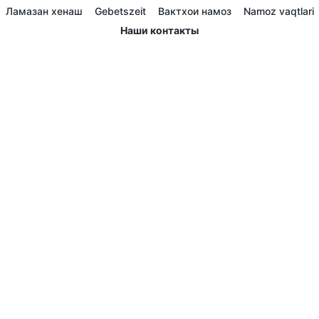
Ламазан хенаш
Gebetszeit
Вактхои намоз
Namoz vaqtlari
Наши контакты