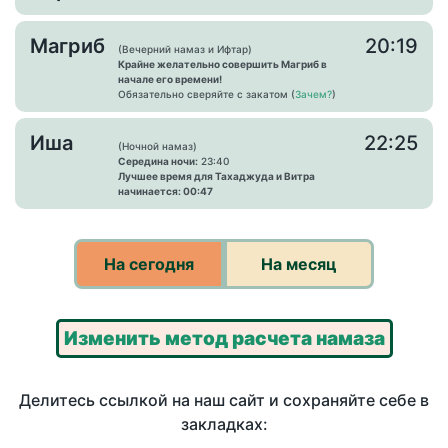
Магриб
20:19
(Вечерний намаз и Ифтар)
Крайне желательно совершить Магриб в
начале его времени!
Обязательно сверяйте с закатом (
Зачем?
)
Иша
22:25
(Ночной намаз)
Середина ночи:
23:40
Лучшее время для Тахаджуда и Витра
начинается: 00:47
На сегодня
На месяц
Изменить метод расчета намаза
Делитесь ссылкой на наш сайт и сохраняйте себе в
закладках: