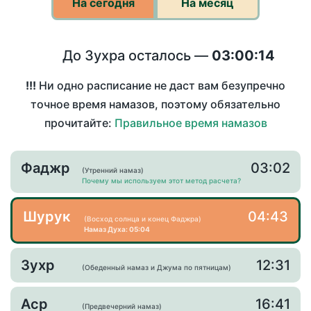
На сегодня
На месяц
До Зухра осталось —
03:00:14
!!!
Ни одно расписание не даст вам безупречно
точное время намазов, поэтому обязательно
прочитайте:
Правильное время намазов
Фаджр
03:02
(Утренний намаз)
Почему мы используем этот метод расчета?
Шурук
04:43
(Восход солнца и конец Фаджра)
Намаз Духа: 05:04
Зухр
12:31
(Обеденный намаз и Джума по пятницам)
Аср
16:41
(Предвечерний намаз)