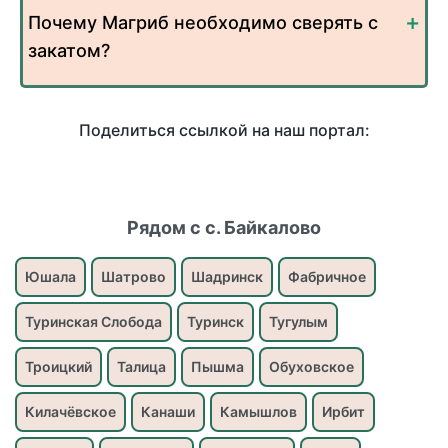
Почему Магриб необходимо сверять с
закатом?
Поделиться ссылкой на наш портал:
Рядом с с. Байкалово
Юшала
Шатрово
Шадринск
Фабричное
Туринская Слобода
Туринск
Тугулым
Троицкий
Талица
Пышма
Обуховское
Килачёвское
Канаши
Камышлов
Ирбит