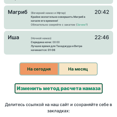
Магриб
20:42
(Вечерний намаз и Ифтар)
Крайне желательно совершить Магриб в
начале его времени!
Обязательно сверяйте с закатом (
Зачем?
)
Иша
22:46
(Ночной намаз)
Середина ночи:
00:00
Лучшее время для Тахаджуда и Витра
начинается: 01:06
На сегодня
На месяц
Изменить метод расчета намаза
Делитесь ссылкой на наш сайт и сохраняйте себе в
закладках: