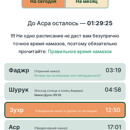
На сегодня
На месяц
До Асра осталось —
01:29:25
!!!
Ни одно расписание не даст вам безупречно
точное время намазов, поэтому обязательно
прочитайте:
Правильное время намазов
Фаджр
03:19
(Утренний намаз)
Почему мы используем этот метод расчета?
Шурук
04:58
(Восход солнца и конец Фаджра)
Намаз Духа: 05:19
Зухр
12:50
(Обеденный намаз и Джума по пятницам)
Аср
17:01
(Предвечерний намаз)