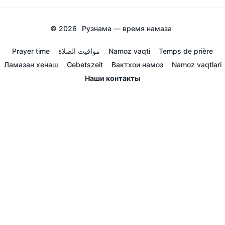
© 2026
Рузнама — время намаза
Prayer time
مواقيت الصلاة
Namoz vaqti
Temps de prière
Ламазан хенаш
Gebetszeit
Вактхои намоз
Namoz vaqtlari
Наши контакты