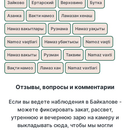
Зайково
Ертарский
Верховино
Бутка
Азанка
Вакти намоз
Ламазан хенаш
Намаз вакытлары
Рузнама
Намаз уақыты
Namoz vaqtlari
Намаз убактысы
Namoz vaqti
Намаз вакыты
Рузман
Таквим
Namaz vaxti
Вақти намоз
Ламаз хан
Namaz vaxtlari
Отзывы, вопросы и комментарии
Если вы ведете наблюдения в Байкалове -
можете фиксировать закат, рассвет,
утреннюю и вечернюю зарю на камеру и
выкладывать сюда, чтобы мы могли