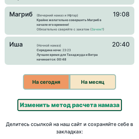
Магриб
19:08
(Вечерний намаз и Ифтар)
Крайне желательно совершить Магриб в
начале его времени!
Обязательно сверяйте с закатом (
Зачем?
)
Иша
20:40
(Ночной намаз)
Середина ночи:
23:23
Лучшее время для Тахаджуда и Витра
начинается: 00:48
На сегодня
На месяц
Изменить метод расчета намаза
Делитесь ссылкой на наш сайт и сохраняйте себе в
закладках: