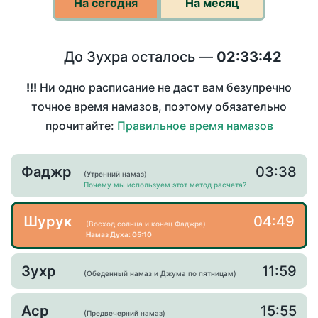
На сегодня
На месяц
До Зухра осталось —
02:33:42
!!!
Ни одно расписание не даст вам безупречно
точное время намазов, поэтому обязательно
прочитайте:
Правильное время намазов
Фаджр
03:38
(Утренний намаз)
Почему мы используем этот метод расчета?
Шурук
04:49
(Восход солнца и конец Фаджра)
Намаз Духа: 05:10
Зухр
11:59
(Обеденный намаз и Джума по пятницам)
Аср
15:55
(Предвечерний намаз)