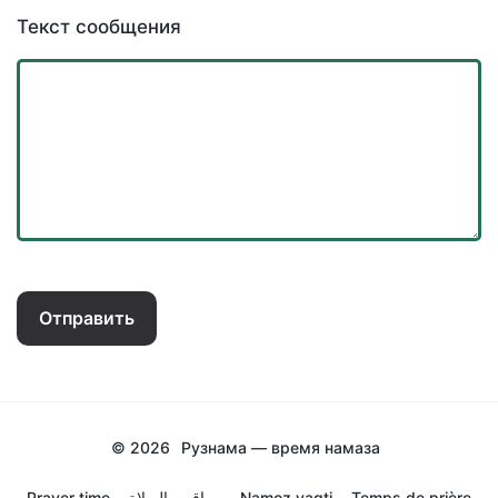
Текст сообщения
Отправить
© 2026
Рузнама — время намаза
Prayer time
مواقيت الصلاة
Namoz vaqti
Temps de prière