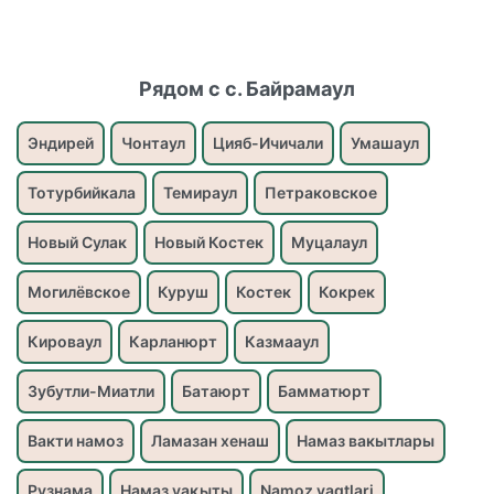
Рядом с с. Байрамаул
Эндирей
Чонтаул
Цияб-Ичичали
Умашаул
Тотурбийкала
Темираул
Петраковское
Новый Сулак
Новый Костек
Муцалаул
Могилёвское
Куруш
Костек
Кокрек
Кироваул
Карланюрт
Казмааул
Зубутли-Миатли
Батаюрт
Бамматюрт
Вакти намоз
Ламазан хенаш
Намаз вакытлары
Рузнама
Намаз уақыты
Namoz vaqtlari