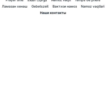
Ламазан хенаш
Gebetszeit
Вактхои намоз
Namoz vaqtlari
Наши контакты