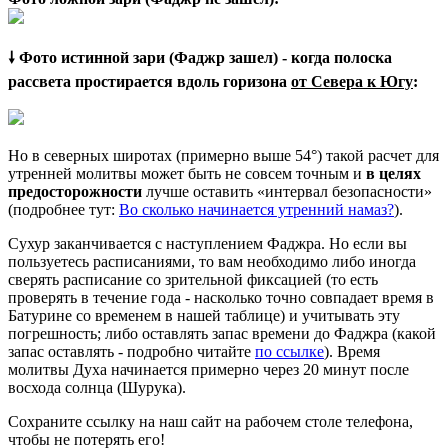
🠗 Фото истинной зари (Фаджр зашел) - когда полоска
рассвета простирается вдоль горизона
от Севера к Югу
:
Но в северных широтах (примерно выше 54°) такой расчет для
утренней молитвы может быть не совсем точным и
в целях
предосторожности
лучше оставить «интервал безопасности»
(подробнее тут:
Во сколько начинается утренний намаз?
).
Сухур заканчивается с наступлением Фаджра. Но если вы
пользуетесь расписаниями, то вам необходимо либо иногда
сверять расписание со зрительной фиксацией (то есть
проверять в течение года - насколько точно совпадает время в
Батурине со временем в нашей таблице) и учитывать эту
погрешность; либо оставлять запас времени до Фаджра (какой
запас оставлять - подробно читайте
по ссылке
). Время
молитвы Духа начинается примерно через 20 минут после
восхода солнца (Шурука).
Сохраните ссылку на наш сайт на рабочем столе телефона,
чтобы не потерять его!