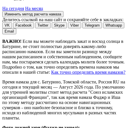
На сегодня
На месяц
Изменить метод расчета намаза
Делитесь ссылкой на наш сайт и сохраняйте себе в закладках:
VK
Facebook
Twitter
Skype
Viber
Telegram
Whatsapp
Email
ВАЖНО!
Если вы можете наблюдать закат и восход солнца в
Батурине, не стоит полностью доверять какому-либо
расписанию намазов. Если вы заметили разницу между
нашим расписанием и собственным наблюдением, сообщите
нам, мы постараемся сделать календарь молитв более точным.
Подробно о том, как точно определять времена намазов мы
описали в нашей статье:
Как точно определять время намазов?
Время намаза для с. Батурино, Томской области, Россия
RU
на
сегодня
и текущий месяц —
Август 2026 года
. По умолчанию
для утренней молитвы стоит метод расчета "Союз исламских
организаций Франции", так как время намаза Фаджр и Иша
по этому методу рассчитано на основе навигационных
сумерков - оно наиболее безопасное и близко к точному,
исходя из наблюдений многих мусульман в разных частях
планеты.
Фото ложной зари (Фаджр не зашел):