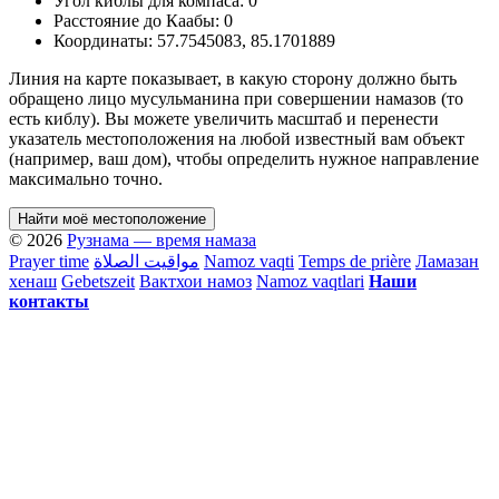
Угол киблы для компаса:
0
Расстояние до Каабы:
0
Координаты:
57.7545083
,
85.1701889
Линия на карте показывает, в какую сторону должно быть
обращено лицо мусульманина при совершении намазов (то
есть киблу). Вы можете увеличить масштаб и перенести
указатель местоположения на любой известный вам объект
(например, ваш дом), чтобы определить нужное направление
максимально точно.
Найти моё местоположение
© 2026
Рузнама — время намаза
Prayer time
مواقيت الصلاة
Namoz vaqti
Temps de prière
Ламазан
хенаш
Gebetszeit
Вактхои намоз
Namoz vaqtlari
Наши
контакты