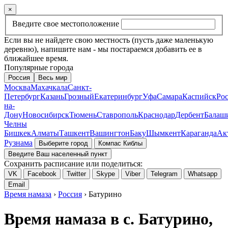
×
Введите свое местоположение
Если вы не найдете свою местность (пусть даже маленькую
деревню), напишите нам - мы постараемся добавить ее в
ближайшее время.
Популярные города
Россия
Весь мир
Москва
Махачкала
Санкт-
Петербург
Казань
Грозный
Екатеринбург
Уфа
Самара
Каспийск
Рос
на-
Дону
Новосибирск
Тюмень
Ставрополь
Краснодар
Дербент
Балаш
Челны
Бишкек
Алматы
Ташкент
Вашингтон
Баку
Шымкент
Караганда
Ак
Рузнама
Выберите город
Компас Киблы
Введите Ваш населенный пункт
Сохранить расписание или поделиться:
VK
Facebook
Twitter
Skype
Viber
Telegram
Whatsapp
Email
Время намаза
›
Россия
› Батурино
Время намаза в с. Батурино,