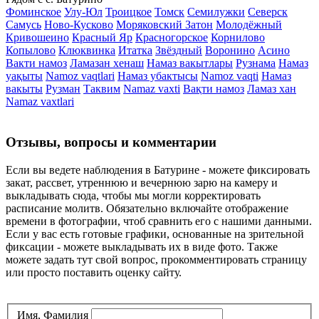
Фоминское
Улу-Юл
Троицкое
Томск
Семилужки
Северск
Самусь
Ново-Кусково
Моряковский Затон
Молодёжный
Кривошеино
Красный Яр
Красногорское
Корнилово
Копылово
Клюквинка
Итатка
Звёздный
Воронино
Асино
Вакти намоз
Ламазан хенаш
Намаз вакытлары
Рузнама
Намаз
уақыты
Namoz vaqtlari
Намаз убактысы
Namoz vaqti
Намаз
вакыты
Рузман
Таквим
Namaz vaxti
Вақти намоз
Ламаз хан
Namaz vaxtlari
Отзывы, вопросы и комментарии
Если вы ведете наблюдения в Батурине - можете фиксировать
закат, рассвет, утреннюю и вечернюю зарю на камеру и
выкладывать сюда, чтобы мы могли корректировать
расписание молитв. Обязательно включайте отображение
времени в фотографии, чтоб сравнить его с нашими данными.
Если у вас есть готовые графики, основанные на зрительной
фиксации - можете выкладывать их в виде фото. Также
можете задать тут свой вопрос, прокомментировать страницу
или просто поставить оценку сайту.
Имя, Фамилия