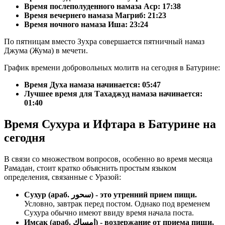
Время послеполуденного намаза Аср:
17:38
Время вечернего намаза Магриб:
21:23
Время ночного намаза Иша:
23:24
По пятницам вместо Зухра совершается пятничный намаз
Джума (Жума) в мечети.
График времени добровольных молитв на сегодня в Батурине:
Время Духа намаза начинается: 05:47
Лучшее время для Тахаджуд намаза начинается:
01:40
Время Сухура и Ифтара в Батурине на
сегодня
В связи со множеством вопросов, особенно во время месяца
Рамадан, стоит кратко объяснить простым языком
определения, связанные с Уразой:
Сухур (араб. سحور) - это утренний прием пищи.
Условно, завтрак перед постом. Однако под временем
Сухура обычно имеют ввиду время начала поста.
Имсак (араб. إمساك) - воздержание от приема пищи,