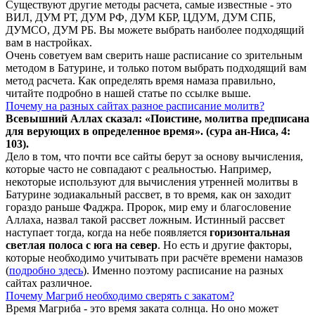
Существуют другие методы расчета, самые известные - это
ВИЛ, ДУМ РТ, ДУМ РФ, ДУМ КБР, ЦДУМ, ДУМ СПБ,
ДУМСО, ДУМ РБ. Вы можете выбрать наиболее подходящий
вам в настройках.
Очень советуем вам сверить наше расписание со зрительным
методом в Батурине, и только потом выбрать подходящий вам
метод расчета. Как определять время намаза правильно,
читайте подробно в нашей статье по ссылке выше.
Почему на разных сайтах разное расписание молитв?
Всевышний Аллах сказал: «Поистине, молитва предписана
для верующих в
определенное
время». (сура ан-Ниса, 4:
103).
Дело в том, что почти все сайты берут за основу вычисления,
которые часто не совпадают с реальностью. Например,
некоторые используют для вычисления утренней молитвы в
Батурине зодиакальный рассвет, в то время, как он заходит
гораздо раньше Фаджра. Пророк, мир ему и благословение
Аллаха, назвал такой рассвет ложным. Истинный рассвет
наступает тогда, когда на небе появляется
горизонтальная
светлая полоса с юга на север
. Но есть и другие факторы,
которые необходимо учитывать при расчёте времени намазов
(
подробно здесь
). Именно поэтому расписание на разных
сайтах различное.
Почему Магриб необходимо сверять с закатом?
Время Магриба - это время заката солнца. Но оно может