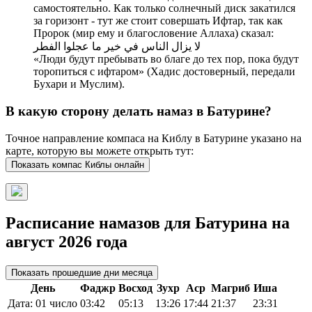
самостоятельно. Как только солнечный диск закатился
за горизонт - тут же стоит совершать Ифтар, так как
Пророк (мир ему и благословение Аллаха) сказал:
لا يزال الناس في خير ما عجلوا الفطر
«Люди будут пребывать во благе до тех пор, пока будут
торопиться с ифтаром» (Хадис достоверный, передали
Бухари и Муслим).
В какую сторону делать намаз в Батурине?
Точное направление компаса на Киблу в Батурине указано на
карте, которую вы можете открыть тут:
Показать компас Киблы онлайн
Расписание намазов для Батурина на
август 2026 года
Показать прошедшие дни месяца
День
Фаджр
Восход
Зухр
Аср
Магриб
Иша
Дата: 01 число
03:42
05:13
13:26
17:44
21:37
23:31