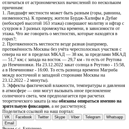
отличаться от астрономических вычислений по нескольким
причинам:
1. Ландшафт местности может быть разным (горы, равнина,
низменность). К примеру, жители Бурдж-Халифы в Дубае
(небоскреб высотой 163 этажа) совершают молитву и ифтар с
сухуром в 3 разных промежутка времени, в зависимости от
этажа. Что же говорить о местностях, которые находятся в
горах?;
2. Протяженность местности везде разная (например,
протяжённость Москвы без учёта чересполосных участков с
севера на юг в пределах МКАД — 38 км, за пределами МКАД
— 51,7 км; с запада на восток — 29,7 км - то есть от Реутова
до Немчиновки. На 23.12.2022 закат солнца в Реутово - 15:58,
а в Немчиновке - 16:00. То есть разница времени Магриба
между восточной и западной сторонами Москвы на
23.12.2022 - 2 минуты).
3. Эффекты фактической влажности, температуры и давления
в атмосфере — они могут вызывать иное преломление
солнечного света, чем предполагается при расчетах
теоретического заката (а мы
обязаны опираться именно на
зрительную фиксацию
, а не рассчетную);
Поделиться ссылкой на наш портал:
VK
Facebook
Twitter
Skype
Viber
Telegram
Whatsapp
Email
Рядом с с. Батурино