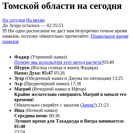
Томской области на сегодня
На сегодня
На месяц
До Зухра осталось —
02:35:53
!!!
Ни одно расписание не даст вам безупречно точное время
намазов, поэтому обязательно прочитайте:
Правильное время
намазов
Фаджр
(Утренний намаз)
Почему мы используем этот метод расчета?
03:49
Шурук
(Восход солнца и конец Фаджра)
Намаз Духа: 05:47
05:26
Зухр
(Обеденный намаз и Джума по пятницам)
13:25
Аср
(Предвечерний намаз)
17:38
Магриб
(Вечерний намаз и Ифтар)
Крайне желательно совершить Магриб в начале его
времени!
Обязательно сверяйте с закатом (
Зачем?
)
21:23
Иша
(Ночной намаз)
Середина ночи:
00:36
Лучшее время для Тахаджуда и Витра начинается:
01:40
23:24