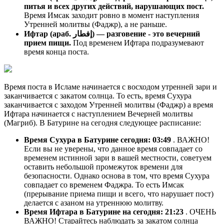
питья и всех других действий, нарушающих пост.
Время Имсак заходит ровно в момент наступления
Утренней молитвы (Фаджр), а не раньше.
Ифтар (араб. إفطار) — разговение - это вечерний
прием пищи.
Под временем Ифтара подразумевают
время конца поста.
Время поста в Исламе начинается с восходом утренней зари и
заканчивается с закатом солнца. То есть, время Сухура
заканчивается с заходом Утренней молитвы (Фаджр) а время
Ифтара начинается с наступлением Вечерней молитвы
(Магриб). В Батурине на сегодня следующее расписание:
Время Сухура в Батурине сегодня:
03:49
. ВАЖНО!
Если вы не уверены, что данное время совпадает со
временем истинной зари в вашей местности, советуем
оставить небольшой промежуток времени для
безопасности. Однако основа в том, что время Сухура
совпадает со временем Фаджра. То есть Имсак
(прерывание приема пищи и всего, что нарушает пост)
делается с азаном на утреннюю молитву.
Время Ифтара в Батурине на сегодня:
21:23
. ОЧЕНЬ
ВАЖНО! Старайтесь наблюдать за закатом солнца