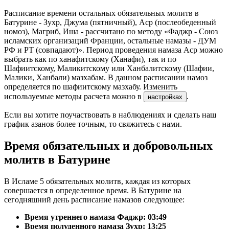
Расписание времени остальных обязательных молитв в
Батурине - Зухр, Джума (пятничный), Аср (послеобеденный
номоз), Магриб, Иша - рассчитано по методу «Фаджр - Союз
исламских организаций Франции, остальные намазы - ДУМ
РФ и РТ (совпадают)». Период проведения намаза Аср можно
выбрать как по ханафитскому (Ханафи), так и по
Шафиитскому, Маликитскому или Ханбалитскому (Шафии,
Малики, Ханбали) мазхабам. В данном расписании намоз
определяется по шафиитскому мазхабу. Изменить
используемые методы расчета можно в
.
настройках
Если вы хотите поучаствовать в наблюдениях и сделать наш
график азанов более точным, то свяжитесь с нами.
Время обязательных и добровольных
молитв в Батурине
В Исламе 5 обязательных молитв, каждая из которых
совершается в определенное время. В Батурине на
сегодняшний день расписание намазов следующее:
Время утреннего намаза Фаджр:
03:49
Время полуденного намаза Зухр:
13:25