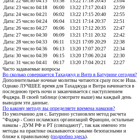
Дата: 22 число
04:15
05:58
13:22
17:18
20:45
23:04
Дата: 23 число
04:18
06:00
13:22
17:17
20:43
22:59
Дата: 24 число
04:21
06:02
13:22
17:15
20:40
22:55
Дата: 25 число
04:24
06:04
13:21
17:14
20:37
22:51
Дата: 26 число
04:27
06:06
13:21
17:12
20:35
22:47
Дата: 27 число
04:30
06:09
13:21
17:11
20:32
22:42
Дата: 28 число
04:33
06:11
13:21
17:09
20:29
22:38
Дата: 29 число
04:36
06:13
13:20
17:07
20:27
22:34
Дата: 30 число
04:39
06:15
13:20
17:06
20:24
22:30
Дата: 31 число
04:41
06:17
13:20
17:04
20:21
22:27
Часто задаваемые вопросы
Во сколько совершается Тахаджуд и Витр в Батурине сегодня?
Дополнительные ночные молитвы читаются сразу после Иша.
Однако ЛУЧШЕЕ время для Тахаджуда и Витра начинается в
последнюю треть ночи и заканчивается с наступлением
Фаджра. В своей таблице (смотрите выше) мы каждый день
выводим эти данные.
По какому методу вы определяете времена намазов?
По умолчанию для с. Батурино установлен метод расчета
"Фаджр - Союз исламских организаций Франции, остальные
намазы - ДУМ РФ и РТ (совпадают)", так как именно эти
методы на практике оказываются самыми безопасными и
ближе к правильному (
подробно здесь
).