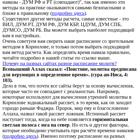
намазы - ДУМ РФ и РТ (совпадают)", так как именно эти
методы на практике оказываются самыми безопасными и
ближе к правильному (
подробно здесь
).
Существуют другие методы расчета, самые известные - это
ВИЛ, ДУМ РТ, ДУМ РФ, ДУМ КБР, ЦДУМ, ДУМ СПБ,
ДУМСО, ДУМ РБ. Вы можете выбрать наиболее подходящий
вам в настройках.
Очень советуем вам сверить наше расписание со зрительным
методом в Корнилове, и только потом выбрать подходящий
вам метод расчета. Как определять время намаза правильно,
читайте подробно в нашей статье по ссылке выше.
Почему на разных сайтах разное расписание молитв?
Всевышний Аллах сказал: «Поистине, молитва предписана
для верующих в
определенное
время». (сура ан-Ниса, 4:
103).
Дело в том, что почти все сайты берут за основу вычисления,
которые часто не совпадают с реальностью. Например,
некоторые используют для вычисления утренней молитвы в
Корнилове зодиакальный рассвет, в то время, как он заходит
гораздо раньше Фаджра. Пророк, мир ему и благословение
Аллаха, назвал такой рассвет ложным. Истинный рассвет
наступает тогда, когда на небе появляется
горизонтальная
светлая полоса с юга на север
. Но есть и другие факторы,
которые необходимо учитывать при расчёте времени намазов
(
подробно здесь
). Именно поэтому расписание на разных