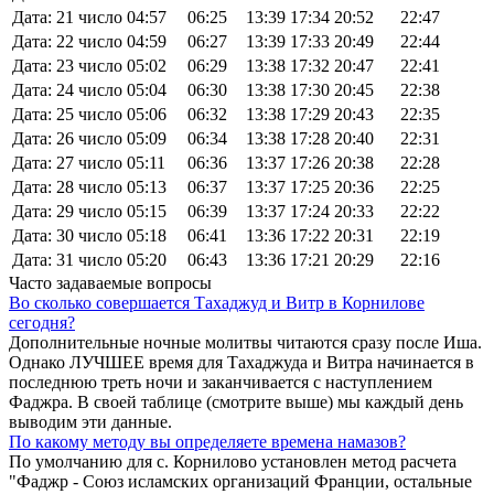
Дата: 21 число
04:57
06:25
13:39
17:34
20:52
22:47
Дата: 22 число
04:59
06:27
13:39
17:33
20:49
22:44
Дата: 23 число
05:02
06:29
13:38
17:32
20:47
22:41
Дата: 24 число
05:04
06:30
13:38
17:30
20:45
22:38
Дата: 25 число
05:06
06:32
13:38
17:29
20:43
22:35
Дата: 26 число
05:09
06:34
13:38
17:28
20:40
22:31
Дата: 27 число
05:11
06:36
13:37
17:26
20:38
22:28
Дата: 28 число
05:13
06:37
13:37
17:25
20:36
22:25
Дата: 29 число
05:15
06:39
13:37
17:24
20:33
22:22
Дата: 30 число
05:18
06:41
13:36
17:22
20:31
22:19
Дата: 31 число
05:20
06:43
13:36
17:21
20:29
22:16
Часто задаваемые вопросы
Во сколько совершается Тахаджуд и Витр в Корнилове
сегодня?
Дополнительные ночные молитвы читаются сразу после Иша.
Однако ЛУЧШЕЕ время для Тахаджуда и Витра начинается в
последнюю треть ночи и заканчивается с наступлением
Фаджра. В своей таблице (смотрите выше) мы каждый день
выводим эти данные.
По какому методу вы определяете времена намазов?
По умолчанию для с. Корнилово установлен метод расчета
"Фаджр - Союз исламских организаций Франции, остальные