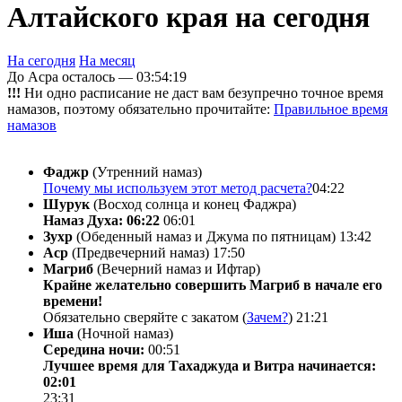
Алтайского края на сегодня
На сегодня
На месяц
До Асра осталось —
03:54:19
!!!
Ни одно расписание не даст вам безупречно точное время
намазов, поэтому обязательно прочитайте:
Правильное время
намазов
Фаджр
(Утренний намаз)
Почему мы используем этот метод расчета?
04:22
Шурук
(Восход солнца и конец Фаджра)
Намаз Духа: 06:22
06:01
Зухр
(Обеденный намаз и Джума по пятницам)
13:42
Аср
(Предвечерний намаз)
17:50
Магриб
(Вечерний намаз и Ифтар)
Крайне желательно совершить Магриб в начале его
времени!
Обязательно сверяйте с закатом (
Зачем?
)
21:21
Иша
(Ночной намаз)
Середина ночи:
00:51
Лучшее время для Тахаджуда и Витра начинается:
02:01
23:31