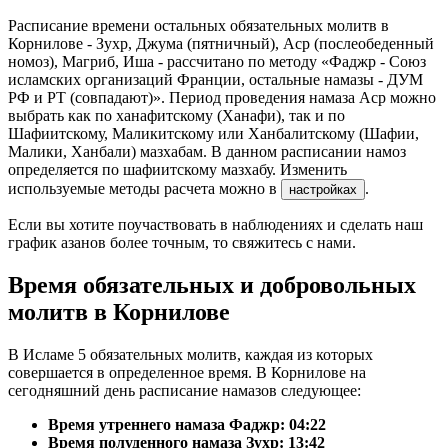
Расписание времени остальных обязательных молитв в
Корнилове - Зухр, Джума (пятничный), Аср (послеобеденный
номоз), Магриб, Иша - рассчитано по методу «Фаджр - Союз
исламских организаций Франции, остальные намазы - ДУМ
РФ и РТ (совпадают)». Период проведения намаза Аср можно
выбрать как по ханафитскому (Ханафи), так и по
Шафиитскому, Маликитскому или Ханбалитскому (Шафии,
Малики, Ханбали) мазхабам. В данном расписании намоз
определяется по шафиитскому мазхабу. Изменить
используемые методы расчета можно в
.
настройках
Если вы хотите поучаствовать в наблюдениях и сделать наш
график азанов более точным, то свяжитесь с нами.
Время обязательных и добровольных
молитв в Корнилове
В Исламе 5 обязательных молитв, каждая из которых
совершается в определенное время. В Корнилове на
сегодняшний день расписание намазов следующее:
Время утреннего намаза Фаджр:
04:22
Время полуденного намаза Зухр:
13:42