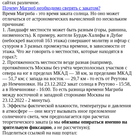
сайтах различное.
Почему Магриб необходимо сверять с закатом?
Время Магриба - это время заката солнца. Но оно может
отличаться от астрономических вычислений по нескольким
причинам:
1. Ландшафт местности может быть разным (горы, равнина,
низменность). К примеру, жители Бурдж-Халифы в Дубае
(небоскреб высотой 163 этажа) совершают молитву и ифтар с
сухуром в 3 разных промежутка времени, в зависимости от
этажа. Что же говорить о местностях, которые находятся в
горах?;
2. Протяженность местности везде разная (например,
протяжённость Москвы без учёта чересполосных участков с
севера на юг в пределах МКАД — 38 км, за пределами МКАД
— 51,7 км; с запада на восток — 29,7 км - то есть от Реутова
до Немчиновки. На 23.12.2022 закат солнца в Реутово - 15:58,
а в Немчиновке - 16:00. То есть разница времени Магриба
между восточной и западной сторонами Москвы на
23.12.2022 - 2 минуты).
3. Эффекты фактической влажности, температуры и давления
в атмосфере — они могут вызывать иное преломление
солнечного света, чем предполагается при расчетах
теоретического заката (а мы
обязаны опираться именно на
зрительную фиксацию
, а не рассчетную);
Поделиться ссылкой на наш портал: