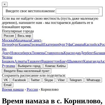
×
Введите свое местоположение
Если вы не найдете свою местность (пусть даже маленькую
деревню), напишите нам - мы постараемся добавить ее в
ближайшее время.
Популярные города
Россия
Весь мир
Москва
Махачкала
Санкт-
Петербург
Казань
Грозный
Екатеринбург
Уфа
Самара
Каспийск
Рос
на-
Дону
Новосибирск
Тюмень
Ставрополь
Краснодар
Дербент
Балаш
Челны
Бишкек
Алматы
Ташкент
Вашингтон
Баку
Шымкент
Караганда
Ак
Рузнама
Выберите город
Компас Киблы
Введите Ваш населенный пункт
Сохранить расписание или поделиться:
VK
Facebook
Twitter
Skype
Viber
Telegram
Whatsapp
Email
Время намаза
›
Россия
› Корнилово
Время намаза в с. Корнилово,