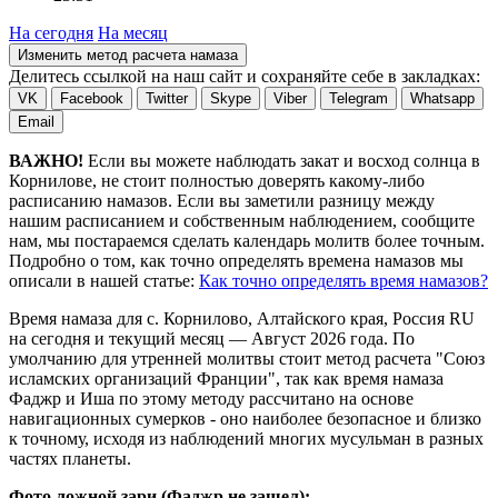
На сегодня
На месяц
Изменить метод расчета намаза
Делитесь ссылкой на наш сайт и сохраняйте себе в закладках:
VK
Facebook
Twitter
Skype
Viber
Telegram
Whatsapp
Email
ВАЖНО!
Если вы можете наблюдать закат и восход солнца в
Корнилове, не стоит полностью доверять какому-либо
расписанию намазов. Если вы заметили разницу между
нашим расписанием и собственным наблюдением, сообщите
нам, мы постараемся сделать календарь молитв более точным.
Подробно о том, как точно определять времена намазов мы
описали в нашей статье:
Как точно определять время намазов?
Время намаза для с. Корнилово, Алтайского края, Россия
RU
на
сегодня
и текущий месяц —
Август 2026 года
. По
умолчанию для утренней молитвы стоит метод расчета "Союз
исламских организаций Франции", так как время намаза
Фаджр и Иша по этому методу рассчитано на основе
навигационных сумерков - оно наиболее безопасное и близко
к точному, исходя из наблюдений многих мусульман в разных
частях планеты.
Фото ложной зари (Фаджр не зашел):