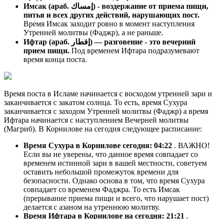
Имсак (араб. إمساك) - воздержание от приема пищи,
питья и всех других действий, нарушающих пост.
Время Имсак заходит ровно в момент наступления
Утренней молитвы (Фаджр), а не раньше.
Ифтар (араб. إفطار) — разговение - это вечерний
прием пищи.
Под временем Ифтара подразумевают
время конца поста.
Время поста в Исламе начинается с восходом утренней зари и
заканчивается с закатом солнца. То есть, время Сухура
заканчивается с заходом Утренней молитвы (Фаджр) а время
Ифтара начинается с наступлением Вечерней молитвы
(Магриб). В Корнилове на сегодня следующее расписание:
Время Сухура в Корнилове сегодня:
04:22
. ВАЖНО!
Если вы не уверены, что данное время совпадает со
временем истинной зари в вашей местности, советуем
оставить небольшой промежуток времени для
безопасности. Однако основа в том, что время Сухура
совпадает со временем Фаджра. То есть Имсак
(прерывание приема пищи и всего, что нарушает пост)
делается с азаном на утреннюю молитву.
Время Ифтара в Корнилове на сегодня:
21:21
.