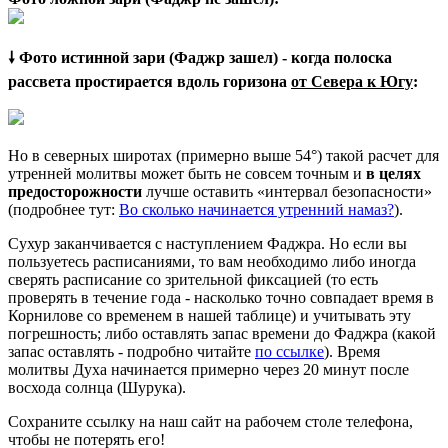
🠗 Фото истинной зари (Фаджр зашел) - когда полоска
рассвета простирается вдоль горизона
от Севера к Югу
:
Но в северных широтах (примерно выше 54°) такой расчет для
утренней молитвы может быть не совсем точным и
в целях
предосторожности
лучше оставить «интервал безопасности»
(подробнее тут:
Во сколько начинается утренний намаз?
).
Сухур заканчивается с наступлением Фаджра. Но если вы
пользуетесь расписаниями, то вам необходимо либо иногда
сверять расписание со зрительной фиксацией (то есть
проверять в течение года - насколько точно совпадает время в
Корнилове со временем в нашей таблице) и учитывать эту
погрешность; либо оставлять запас времени до Фаджра (какой
запас оставлять - подробно читайте
по ссылке
). Время
молитвы Духа начинается примерно через 20 минут после
восхода солнца (Шурука).
Сохраните ссылку на наш сайт на рабочем столе телефона,
чтобы не потерять его!