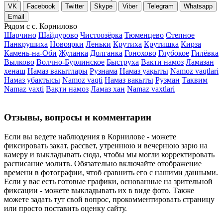
VK
Facebook
Twitter
Skype
Viber
Telegram
Whatsapp
Email
Рядом с с. Корнилово
Шарчино
Шайдурово
Чистоозёрка
Тюменцево
Степное
Панкрушиха
Новоярки
Леньки
Крутиха
Крутишка
Кирза
Камень-на-Оби
Жуланка
Долганка
Гонохово
Глубокое
Гилёвка
Вылково
Волчно-Бурлинское
Быструха
Вакти намоз
Ламазан
хенаш
Намаз вакытлары
Рузнама
Намаз уақыты
Namoz vaqtlari
Намаз убактысы
Namoz vaqti
Намаз вакыты
Рузман
Таквим
Namaz vaxti
Вақти намоз
Ламаз хан
Namaz vaxtlari
Отзывы, вопросы и комментарии
Если вы ведете наблюдения в Корнилове - можете
фиксировать закат, рассвет, утреннюю и вечернюю зарю на
камеру и выкладывать сюда, чтобы мы могли корректировать
расписание молитв. Обязательно включайте отображение
времени в фотографии, чтоб сравнить его с нашими данными.
Если у вас есть готовые графики, основанные на зрительной
фиксации - можете выкладывать их в виде фото. Также
можете задать тут свой вопрос, прокомментировать страницу
или просто поставить оценку сайту.