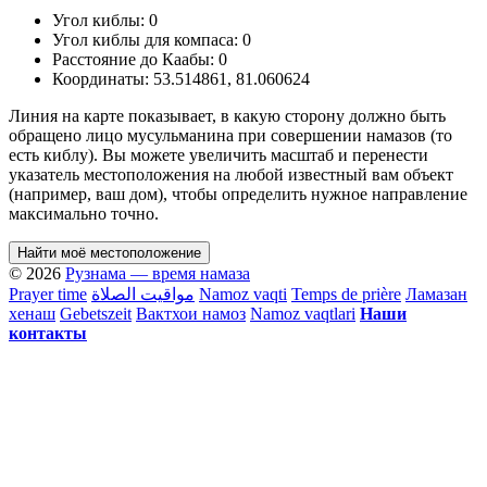
Угол киблы:
0
Угол киблы для компаса:
0
Расстояние до Каабы:
0
Координаты:
53.514861
,
81.060624
Линия на карте показывает, в какую сторону должно быть
обращено лицо мусульманина при совершении намазов (то
есть киблу). Вы можете увеличить масштаб и перенести
указатель местоположения на любой известный вам объект
(например, ваш дом), чтобы определить нужное направление
максимально точно.
Найти моё местоположение
© 2026
Рузнама — время намаза
Prayer time
مواقيت الصلاة
Namoz vaqti
Temps de prière
Ламазан
хенаш
Gebetszeit
Вактхои намоз
Namoz vaqtlari
Наши
контакты